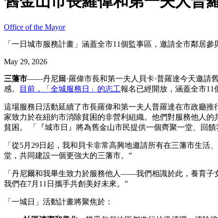
舊金山市長羅偉和第一夫人普
Office of the Mayor
「一日城市服務計畫」涵蓋全市11個監事區，邀請全市鄰居
May 29, 2026
三藩市
——丹尼爾·羅偉市長和第一夫人貝卡·普羅達今天邀請
感。
目前，「全城服務日」的志工
報名已經開放，涵蓋全市11個
這場服務日活動延續了市長羅偉和第一夫人普羅達在市政廳推
家致力於在紐約市消除貧困的非營利組織。他們對服務他人的共同承諾塑
貧困。 「『城市日』將為舊金山市民提供一個齊聚一堂、回
「從5月29日起，我和貝卡非常高興地邀請所有在三藩市生活
堂，共同建設一個更強大的三藩市。”
「丹尼爾和我畢生致力於服務他人——我們相識於此，養育子
我們在7月11日攜手共創美好未來。”
「一城日」活動計畫將聚焦於：