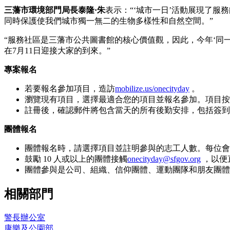
三藩市環境部門局長泰隆·朱
表示：“‘城市一日’活動展現了
同時保護使我們城市獨一無二的生物多樣性和自然空間。”
“服務社區是三藩市公共圖書館的核心價值觀，因此，今年‘同
在7月11日迎接大家的到來。”
專案報名
若要報名參加項目，造訪
mobilize.us/onecityday
。
瀏覽現有項目，選擇最適合您的項目並報名參加。項目按地
註冊後，確認郵件將包含當天的所有後勤安排，包括簽到
團體報名
團體報名時，請選擇項目並註明參與的志工人數。每位會
鼓勵 10 人或以上的團體接觸
onecityday@sfgov.org
，以便
團體參與是公司、組織、信仰團體、運動團隊和朋友團體
相關部門
警長辦公室
康樂及公園部