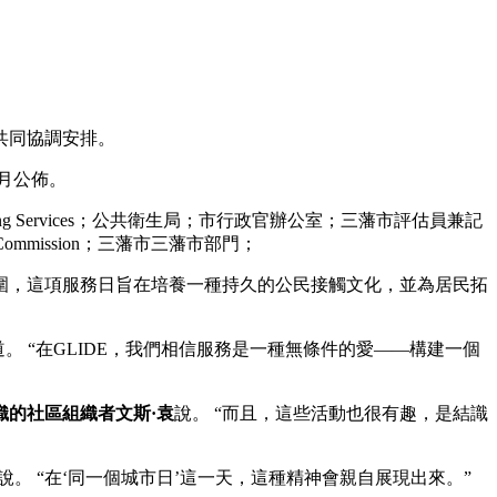
共同協調安排。
 月公佈。
d Aging Services；公共衛生局；市行政官辦公室；三藩市評估員兼記
mmission；三藩市三藩市部門；
圍，這項服務日旨在培養一種持久的公民接觸文化，並為居民拓
道。 “在GLIDE，我們相信服務是一種無條件的愛——構建一個
織的社區組織者文斯·袁
說。 “而且，這些活動也很有趣，是結識
說。 “在‘​​同一個城市日’這一天，這種精神會親自展現出來。”