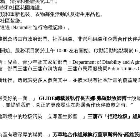
鴉、清掃和整體美化工作。
樹和社區花園維護。
類和重新包裝、衣物募集活動以及衛生用品包。
社區紮染。
Naturalist 進行物種記錄）。
務機會將由市政府部門、社區組織、非營利組織和企業合作伙伴
 開始。服務項目將於上午 10:00 左右開始。啟動活動地點將於 6
童、青少年及其家庭部門；Department of Disability an
市三藩市消防處；三藩市民眾服務局Public Utilities Co
新途徑。透過讓更多人參與其中，並擴大現有社區計畫的覆蓋範
最美好的一面，」
GLIDE總裁兼執行長吉娜·弗羅默牧師博士
說
動，並提醒我們，真正的更改發生在鄰居合作伙伴療愈之時。”
地環境中的垃圾污染，立即產生影響，」
三藩市「拒絕垃圾」組
街區有著深厚的聯繫，」
芳草地合作組織執行董事斯科特·羅維茨