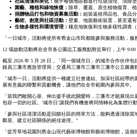
社區清潔和美化：
幾乎每個地區都進行垃圾清理、清除塗
園藝、種植和綠地恢復：
除草、覆蓋、原生植物復育、植
捐贈物品打包和物資募集活動：
組裝返校用品包、食品分
藝術、創意與社區活動：
壁畫、地面藝術裝置，甚至還有
生物多樣性和環境管理：
棲息地恢復和生物多樣性調查（透過 i
「一日城市」活動將使所有舊金山市民都能參與服務活動，服
12 場啟動活動將在全市各公園志工服務點附近舉行，上午 9:00
截至 2026 年 5 月 28 日，「同一個城市日」的城市合作伙伴包括：兒
錄員三藩市應急管理局；交通局三藩市三藩市三藩市公立圖書館；部門三藩
「城市一日」活動將提供一種建立社會連結、加深社區紐帶的
展有意義的聯繫和貢獻機會，讓他們在全市範圍內參與其中。
「當我們敞開心扉、伸出援手彼此關愛時，三藩市才能展現出
包容一切的社區。‘城市日’讓我們有機會將同情轉化為集體行
「參與社區清潔活動是回饋社區的簡單方法，能夠透過清除當
鄰居、建立社區關係的絕佳途徑。”
「從芳草地花園到舊金山現代藝術博物館和藝術博物館，這個