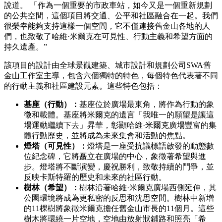
說道。 「作為一個重要的市政車站，如今又是一個重新規劃
的公共空間，這個項目將交通、公平和社區融合在一起。我們
很榮幸能夠支持這樣一個空間，它不僅連接舊金山各地的人
們，也致敬了哈維·米爾克在可見性、行動主義和希望方面的
持久遺產。”
該項目的設計由全球景觀建築、城市設計和規劃公司SWA舊
金山工作室主導，包含六個獨特的特色，每個特色代表著不同
的行動主義和社區建設元素。這些特色包括：
基座（行動）：
基座位於廣場最東角，將作為行動的象
徵和載體。基座將米爾克的遺言「我唯一的願望是讓這
場運動繼續下去」昇華，彰顯哈維·米爾克廣場豐富的集
體行動歷史，並將成為未來集會和活動的焦點。
燈塔（可見性）：
燈塔是一座受抗議標語啟發的動態數
位紀念碑，它將矗立在廣場的中心，象徵著希望與進
步。燈塔將不斷演變，慶祝勝利，致敬持續的鬥爭，並
反映卡斯特羅的歷史和未來的社區行動。
樹林（希望）：
樹林沿著哈維·米爾克廣場西側延伸，其
公園環境將成為更私密的反思和沈思空間。樹林中新增
的11棵樹將象徵米爾克擔任舊金山市長的11個月。這些
樹木將環繞一片空地，空地由放射狀鋪路和照亮「希