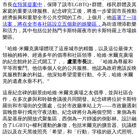
市長
在預算提案中
，保障了該市LGBTQ+群體、移民群體及其
家庭的重要法律服務。紀念碑完工後，將進一步鞏固市長推動
經濟振興和重塑全市公共空間的工作。上個月，他
簽署了一項
法案，將在全市各社區設立五個新的娛樂區，
為街道增添歡樂
和活力，其中包括位於熱門卡斯特羅夜市的卡斯特羅上市場娛
樂區。
「哈維·米爾克廣場體現了這座城市的精髓，以及這位最偉大
領袖的精神。經過多年的倡導和社區領導，哈維·米爾克廣場
的紀念館終於正式開工了，」
盧里市長
說。 「哈維為尊嚴和
平等而奮鬥。他信奉個人化的公共服務。他認為政府應該反映
其服務對象的利益。他深知希望需要行動。今天，哈維·米爾
克的遺產永垂不朽。”
這座紀念碑的願景由哈維·米爾克廣場之友倡導，並與社區合
作，在多次參與和聆聽會議後共同開發。紀念碑將位於卡斯特
羅街和市場街的交匯處，位於市政廳車站上方——市政廳遇刺
當晚曾舉行燭光守夜活動。紀念碑將分為兩個空間：東側為有
高架基座的開放式聚集區，西側為一片靜謐的倒影林。設計融
合了LGBTQ+權利運動的象徵，包括米爾克的擴音器、抗議標
語以及在天黑後照亮「希望」和「行動」字樣的嵌入式照明。