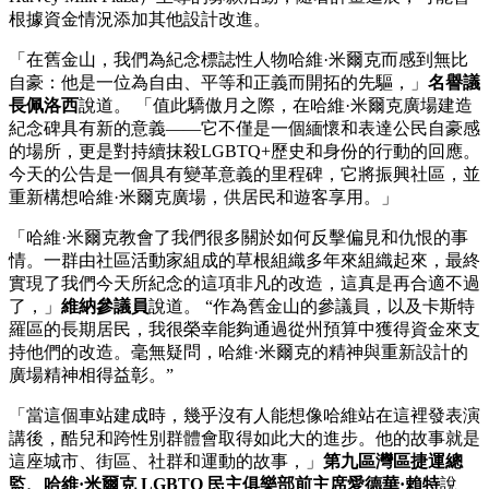
根據資金情況添加其他設計改進。
「在舊金山，我們為紀念標誌性人物哈維·米爾克而感到無比
自豪：他是一位為自由、平等和正義而開拓的先驅，」
名譽議
長佩洛西
說道。 「值此驕傲月之際，在哈維·米爾克廣場建造
紀念碑具有新的意義——它不僅是一個緬懷和表達公民自豪感
的場所，更是對持續抹殺LGBTQ+歷史和身份的行動的回應。
今天的公告是一個具有變革意義的里程碑，它將振興社區，並
重新構想哈維·米爾克廣場，供居民和遊客享用。」
「哈維·米爾克教會了我們很多關於如何反擊偏見和仇恨的事
情。一群由社區活動家組成的草根組織多年來組織起來，最終
實現了我們今天所紀念的這項非凡的改造，這真是再合適不過
了，」
維納參議員
說道。 “作為舊金山的參議員，以及卡斯特
羅區的長期居民，我很榮幸能夠通過從州預算中獲得資金來支
持他們的改造。毫無疑問，哈維·米爾克的精神與重新設計的
廣場精神相得益彰。”
「當這個車站建成時，幾乎沒有人能想像哈維站在這裡發表演
講後，酷兒和跨性別群體會取得如此大的進步。他的故事就是
這座城市、街區、社群和運動的故事，」
第九區灣區捷運總
監、哈維·米爾克 LGBTQ 民主俱樂部前主席愛德華·賴特
說