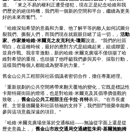
道。 「來之不易的權利正遭受侵犯，現在正是紀念哈維和我
們歷史的絕佳時機，我們用一個新的空間和平台，繼續為更美
好的未來而奮鬥。”
「哈維深知希望的意義和力量。他了解平等的敵人如何試圖分
裂我們、撕裂人們，而我們現在就親眼目睹了這一切，」
活動
家、作家兼哈維·米爾克之友克利夫·瓊斯
說道。 “我們的社區
明白，在這種時候，最好的應對方式是組織起來，組成聯盟，
並肩作戰。我非常激動，新的哈維·米爾克廣場不僅頌揚了哈
維對希望的重視，也頌揚了他呼籲我們參與其中、採取行動，
這樣我們每個人都能成為變革的力量。”
舊金山公共工程部與社區倡議者密切合作，擔任專案經理。
「重新規劃的公共空間將帶來翻天覆地的變化，它既是標誌性
卡斯特羅街區的燈塔，也是對哈維·米爾克及其倡導價值觀的
致敬，」
舊金山公共工程部主任卡拉·肖特
表示。 “在市長盧
裡、主管曼德爾曼和社區領袖的支持下，我們部門很榮幸能夠
參與這項意義深遠的項目。”
「哈維·米爾克廣場坐落於交通樞紐——無論從字面上還是從
歷史意義上，」
舊金山市政交通局交通總監朱莉·基爾施鮑姆