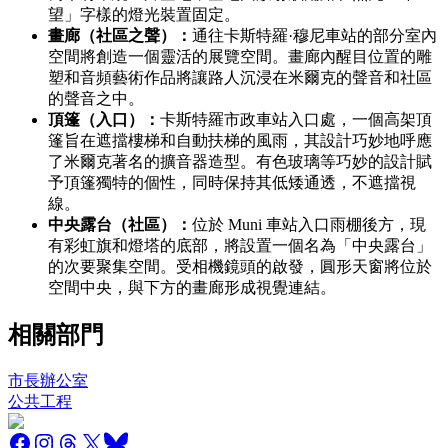
望」字樣的燈光裝置固定。
畫廊（社區之聲）：
通往卡斯特羅·穆尼車站的部分室內
空間將創造一個靈活的展覽空間。畫廊內醒目位置的雕
塑和音頻藝術作品將讓路人沉浸在米爾克的聲音和社區
的聲音之中。
頂篷（入口）：
卡斯特羅市政車站入口處，一個高架頂
篷旨在遮擋樓梯和自動扶梯的風雨，其設計巧妙地呼應
了米爾克著名的擴音器造型。有色玻璃等巧妙的設計賦
予頂篷獨特的個性，同時保持其低矮通透，不遮擋視
線。
中央露台（社區）：
位於 Muni 車站入口雨棚後方，現
有彩虹旗和燈塔的底部，將設置一個名為「中央露台」
的次要聚集空間。受相機鏡頭的啟發，圓形天窗將位於
空間中央，與下方的畫廊形成視覺連結。
相關部門
市長辦公室
公共工程