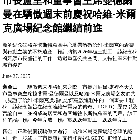
市長盧里和董事會主席曼德爾
曼在驕傲週末前慶祝哈維·米爾
克廣場紀念館繼續前進
新的紀念碑將在卡斯特羅區中心地帶致敬哈維·米爾克的希望
與行動主義的不朽遺產，預計將於2026年破土動工；該紀念碑
將延續市長盧裡的工作，透過重塑公共空間、支持社區來推動
城市復甦
June 27, 2025
舊金山
——驕傲週末即將到來之際，市長丹尼爾·盧裡今天與
市監事會主席拉斐爾·曼德爾曼以及哈維·米爾克廣場之友們共
同見證了哈維·米爾克廣場紀念館建設進程中的一個重要里程
碑。該紀念館旨在紀念哈維米爾克的傳奇、LGBTQ+歷史以及
言論自由，並將成為居民和遊客通往卡斯特羅區的門戶。該工
程的設計預計今年完成，預計於2026年動工，2028年完工。
舊金山正準備慶祝驕傲大遊行，哈維米爾克廣場紀念碑的認
可，進一步鞏固了市長盧裡支持和慶祝LGBTQ+群體的工作。