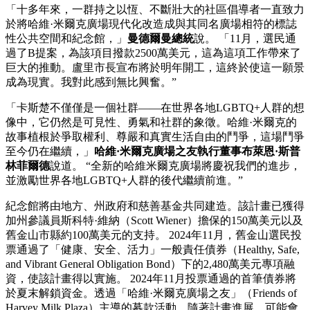
「十多年來，一群持之以恆、不斷壯大的社區倡導者一直致力
於將哈維·米爾克廣場現代化改造成與其同名廣場相符的標誌
性公共空間和紀念館，」
曼德爾曼總統
說。 「11月，選民通
過了B提案，為該項目撥款2500萬美元，這為這項工作帶來了
巨大的推動。盧里市長宣布將於明年開工，這終於使這一願景
成為現實。我對此感到無比興奮。”
「卡斯楚不僅僅是一個社群——在世界各地LGBTQ+人群的想
像中，它仍然是可見性、勇氣和社群的象徵。哈維·米爾克的
故事植根於爭取權利、尊嚴和真實生活自由的鬥爭，這場鬥爭
至今仍在繼續，」
哈維·米爾克廣場之友執行董事布萊恩·斯普
林菲爾德
說道。 “全新的哈維米爾克廣場將慶祝我們的進步，
並激勵世界各地LGBTQ+人群的後代繼續前進。”
紀念館將由地方、州政府和慈善基金共同建造。該計畫已獲得
加州參議員斯科特·維納（Scott Wiener）擔保的150萬美元以及
舊金山市縣約100萬美元的支持。 2024年11月，舊金山選民投
票通過了「健康、安全、活力」一般責任債券（Healthy, Safe,
and Vibrant General Obligation Bond）下的2,480萬美元專項融
資，使該計畫得以實施。 2024年11月投票通過的首筆債券將
於夏末解鎖資金。透過「哈維·米爾克廣場之友」（Friends of
Harvey Milk Plaza）主導的募款活動，隨著計畫進展，可能會