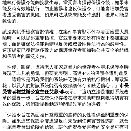
地執行保護令能夠挽救生命。當受害者獲得保護令後，如果未
能及時有效地執行，防止施暴者違反保護令，可能會增加受害
者遭受傷害的風險。如果司法系統未能及時應對，後果可能是
致命的。
該法案賦予檢察官酌情權，在案件事實顯示倖存者面臨重大風
險時，可以提起重罪指控。它並非要求在所有情況下都加重處
罰，而是確保法律能夠體現反覆或威脅性違法行為的嚴重性。
這項提案已獲得眾多致力於保護倖存者和加強公共安全的組織
和倡議者的廣泛支持。
「性侵、跟蹤、虐待老人和家庭暴力的倖存者在尋求保護令時
展現了非凡的勇氣，但研究表明，高達44%的保護令遭到違反
——這通常是因為我們的系統缺乏強有力的執行機制，導致漏
報，以及人們對該系統能否有效保護倖存者缺乏信心，」
市長
受害者權益辦公室主任艾薇·李
表示。 “這項立法是推動系統改
革的重要一步，旨在確保倖存者在尋求幫助時能夠獲得切實有
效的保護，我們讚揚推動這項關鍵改革的領導者。”
「保護令旨在為面臨日益嚴重的虐待的女性提供至關重要的保
障。如果這些保護令屢遭違反而未受到任何實質性懲罰，就會
向施暴者發出危險的信號，讓他們覺得受害者的安全是可有可