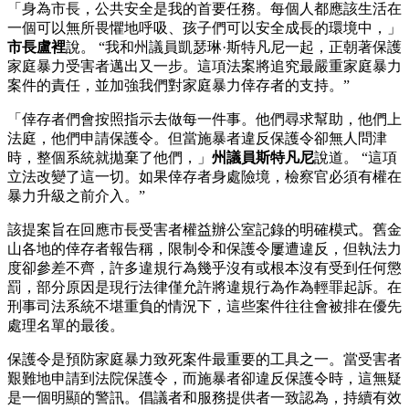
「身為市長，公共安全是我的首要任務。每個人都應該生活在
一個可以無所畏懼地呼吸、孩子們可以安全成長的環境中，」
市長盧裡
說。 “我和州議員凱瑟琳·斯特凡尼一起，正朝著保護
家庭暴力受害者邁出又一步。這項法案將追究最嚴重家庭暴力
案件的責任，並加強我們對家庭暴力倖存者的支持。”
「倖存者們會按照指示去做每一件事。他們尋求幫助，他們上
法庭，他們申請保護令。但當施暴者違反保護令卻無人問津
時，整個系統就拋棄了他們，」
州議員斯特凡尼
說道。 “這項
立法改變了這一切。如果倖存者身處險境，檢察官必須有權在
暴力升級之前介入。”
該提案旨在回應市長受害者權益辦公室記錄的明確模式。舊金
山各地的倖存者報告稱，限制令和保護令屢遭違反，但執法力
度卻參差不齊，許多違規行為幾乎沒有或根本沒有受到任何懲
罰，部分原因是現行法律僅允許將違規行為作為輕罪起訴。在
刑事司法系統不堪重負的情況下，這些案件往往會被排在優先
處理名單的最後。
保護令是預防家庭暴力致死案件最重要的工具之一。當受害者
艱難地申請到法院保護令，而施暴者卻違反保護令時，這無疑
是一個明顯的警訊。倡議者和服務提供者一致認為，持續有效