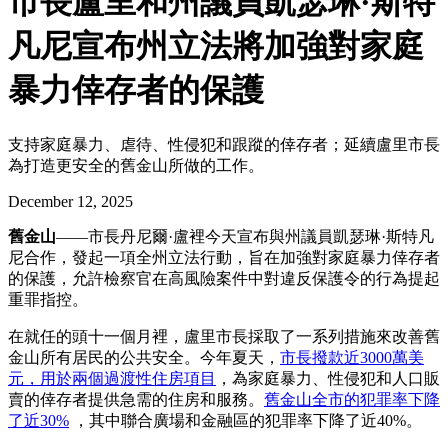
市長盧里和州議員凱瑟琳·斯特
凡尼宣布州立法將加強對家庭
暴力倖存者的保護
支持家庭暴力、虐待、性侵犯和跟蹤的倖存者；延續盧里市長
為打造更安全的舊金山所做的工作。
December 12, 2025
舊金山
——市長丹尼爾·盧裡今天宣布與州議員凱瑟琳·斯特凡
尼合作，發起一項全州立法行動，旨在加強對家庭暴力倖存者
的保護，允許檢察官在高風險案件中對違反保護令的行為提起
重罪指控。
在就任的頭十一個月裡，盧里市長採取了一系列措施來改善舊
金山所有居民的公共安全。今年夏天，
市長撥款近3000萬美
元，用於兩個過渡性住房項目
，為家庭暴力、性侵犯和人口販
賣的倖存者提供急需的住房和服務。
舊金山全市的犯罪率下降
了近30%
，其中聯合廣場和金融區的犯罪率下降了近40%。