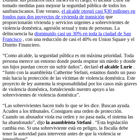
tomado medidas para mejorar la seguridad pública de todos los
sanfranciscanos. Este verano,
el alcalde otorgó casi $30 millones en
fondos para dos proyectos de vivienda de transición
que
proporcionarán vivienda y servicios urgentes a sobrevivientes de
violencia doméstica, agresión sexual y trata de personas. La
delincuencia ha
disminuido casi un 30% en toda la ciudad de San
Francisco
, con una reducción de casi el 40% en Union Square y el
Distrito Financiero.
“Como alcalde, la seguridad pública es mi máxima prioridad. Toda
persona merece un entorno donde pueda respirar sin miedo y donde
sus hijos puedan crecer sin sufrir daños”, declaró
el alcalde Lurie
.
“Junto con la asambleísta Catherine Stefani, estamos dando un paso
más hacia la protección de las víctimas de violencia doméstica. Este
proyecto de ley aumenta la responsabilidad por los casos más graves
de violencia doméstica, fortaleciendo nuestro apoyo a las
sobrevivientes de violencia doméstica”.
“Las sobrevivientes hacen todo lo que se les dice. Buscan ayuda.
Acuden a los tribunales. Consiguen una orden de protección.
Cuando un abusador viola esa orden y no pasa nada, el sistema las
ha abandonado”, dijo
la asambleísta Stefani
. “Esta legislación
cambia eso. Si una sobreviviente está en peligro, la fiscalía debe
tener la autoridad para intervenir antes de que la violencia se
intensifique”.