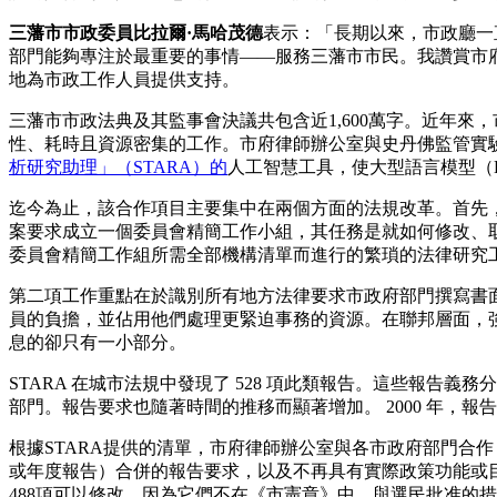
三藩市
市政委員比拉爾·馬哈茂德
表示：「長期以來，市政廳一
部門能夠專注於最重要的事情——服務三藩市市民。我讚賞市
地為市政工作人員提供支持。
三藩市市政法典及其監事會決議共包含近1,600萬字。近年
性、耗時且資源密集的工作。市府律師辦公室與史丹佛監管實驗室（
析研究助理」（STARA）的
人工智慧工具，使大型語言模型（
迄今為止，該合作項目主要集中在兩個方面的法規改革。首先，該
案要求成立一個委員會精簡工作小組，其任務是就如何修改、取
委員會精簡工作組所需全部機構清單而進行的繁瑣的法律研究
第二項工作重點在於識別所有地方法律要求市政府部門撰寫書
員的負擔，並佔用他們處理更緊迫事務的資源。在聯邦層面，
息的卻只有一小部分。
STARA 在城市法規中發現了 528 項此類報告。這些報
部門。報告要求也隨著時間的推移而顯著增加。 2000 年，報告要
根據STARA提供的清單，市府律師辦公室與各市政府部門合
或年度報告）合併的報告要求，以及不再具有實際政策功能或
488項可以修改，因為它們不在《市憲章》中，與選民批准的