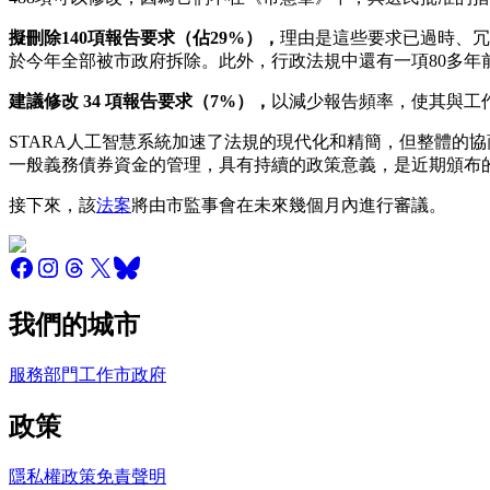
擬刪除140項報告要求（佔29%），
理由是這些要求已過時、冗
於今年全部被市政府拆除。此外，行政法規中還有一項80多
建議修改 34 項報告要求（7%），
以減少報告頻率，使其與工
STARA人工智慧系統加速了法規的現代化和精簡，但整體的
一般義務債券資金的管理，具有持續的政策意義，是近期頒布
接下來，該
法案
將由市監事會在未來幾個月內進行審議。
我們的城市
服務
部門
工作
市政府
政策
隱私權政策
免責聲明