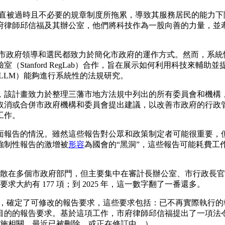
直被過時且不必要的規章制度所拖累，導致其服務居民的能力下
府律師邱信福及其辦公室，他們將科技作為一股向善的力量，並
來，市政府領導和選民都致力於簡化市政府的運作方式。然而，系
Stanford RegLab）合作，旨在展示如何利用科技來輔
LLM）能夠進行系統性的法規研究。
計畫致力於整理三藩市地方法規中列出的所有委員會和機構，以協
消或合併市政府機構和委員會提出建議，以改善市政府的行政管
工作。
面報告的情況。雖然這些報告對公眾和政策制定者可能很重要，
強制性報告的激增被
形容
為國會的“黑洞”，這些報告可能耗費
告義務分散在多個市政府部門，但主要集中在審計長辦公室、市行政
求大約有 177 項；到 2025 年，這一數字翻了一番還多。
作，確定了可修改的報告要求，這些要求包括：已不再實際執行
目的的報告要求。基於這項工作，市府律師邱信福提出了一項法
措施相關，最近已被刪除，或正在修訂中。）