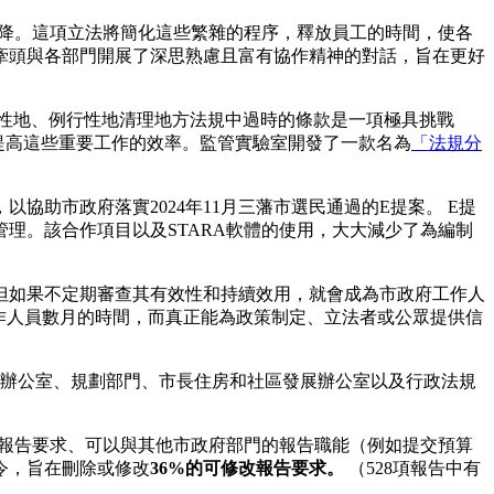
降。這項立法將簡化這些繁雜的程序，釋放員工的時間，使各
牽頭與各部門開展了深思熟慮且富有協作精神的對話，旨在更好
統性地、例行性地清理地方法規中過時的條款是一項極具挑戰
助並提高這些重要工作的效率。監管實驗室開發了一款名為
「法規分
助市政府落實2024年11月三藩市選民通過的E提案。 E提
理。該合作項目以及STARA軟體的使用，大大減少了為編制
但如果不定期審查其有效性和持續效用，就會成為市政府工作人
工作人員數月的時間，而真正能為政策制定、立法者或公眾提供信
長官辦公室、規劃部門、市長住房和社區發展辦公室以及行政法規
的報告要求、可以與其他市政府部門的報告職能（例如提交預算
令，旨在刪除或修改
36%的可修改報告要求。
（528項報告中有