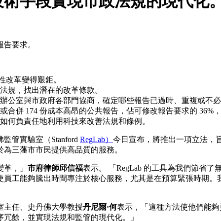
技術手段實現市政法規的現代化
報告要求。
統性改革變得艱鉅。
法規，找出潛在的改革條款。
辦公室與市政府各部門協商，確定哪些報告已過時、重複或不必
合併 174 份成本高昂的公共報告，佔可修改報告要求的 36
如何負責任地利用科技來改善法規和條例。
管實驗室（Stanford
RegLab）
今日宣布，將推出一項立法，
於為三藩市市民提供高品質的服務。
變革，」
市府律師邱信福
表示。 「RegLab 的工具為我們節
員工能夠騰出時間專注於核心服務，尤其是在預算緊張時期。我們感
室主任、史丹佛大學教授
丹尼爾·何
表示，「這種方法使他們能夠
序冗餘，並實現法規和監管的現代化。」