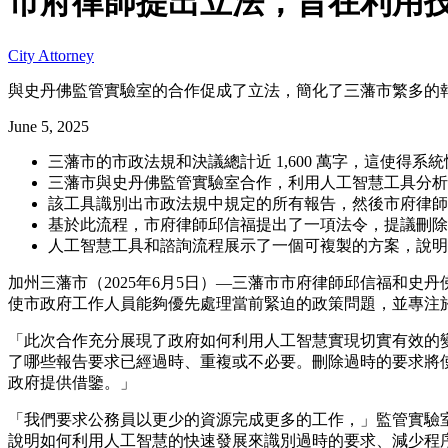
市府律師提出立法，旨在利用
City Attorney
與史丹佛監管實驗室的合作促成了立法，簡化了三藩市繁多的
June 5, 2025
三藩市的市政法規和決議總計近 1,600 萬字，這使得系
三藩市與史丹佛監管實驗室合作，利用人工智慧工具分析
該工具識別出市政法規中規定的所有報告，然後市府律師
基於此流程，市府律師邱信福提出了一項法令，提議刪除或
人工智慧工具和諮詢流程展示了一個可複製的方案，說明
加州三藩市（2025年6月5日）—三藩市市府律師邱信福和史丹佛監
使市政府工作人員能夠優先處理當前緊迫的政策問題，並專注
「此次合作充分展現了政府如何利用人工智慧實現切實有效的
了哪些報告要求已經過時、重複或不必要。刪除過時的要求將使
政府提供借鑒。」
「我們要求公務員以更少的資源完成更多的工作，」監管實驗
說明如何利用人工智慧的快速發展來識別過時的要求、減少程