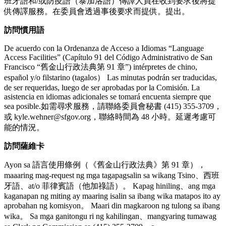
班牙語和/或防疫語（泰加洛語）傳譯人員在收到要求後將提
供傳譯服務。在委員會透過事後要求而提供。提出。
訪問
慣用
語
De acuerdo con la Ordenanza de Acceso a Idiomas “Language
Access Facilities” (Capítulo 91 del Código Administrativo de San
Francisco “舊金山行政法典第 91 章”) intérpretes de chino,
español y/o filstarino (tagalos） Las minutas podrán ser traducidas,
de ser requeridas, luego de ser aprobadas por la Comisión. La
asistencia en idiomas adicionales se tomará encuenta siempre que
sea posible.如需尋求服務，請聯絡委員會秘書 (415) 355-3709，
或 kyle.wehner@sfgov.org，聯絡時間為 48 小時。延遲考慮可
能的情況。
訪問薩維卡
Ayon sa 語言使用條例（《舊金山行政法典》第 91 章），
maaaring mag-request ng mga tagapagsalin sa wikang Tsino、西班
牙語、at/o 菲律賓語（他加祿語）。 Kapag hiniling、ang mga
kaganapan ng miting ay maaring isalin sa ibang wika matapos ito ay
aprobahan ng komisyon。 Maari din magkaroon ng tulong sa ibang
wika。 Sa mga ganitongu ri ng kahilingan、mangyaring tumawag