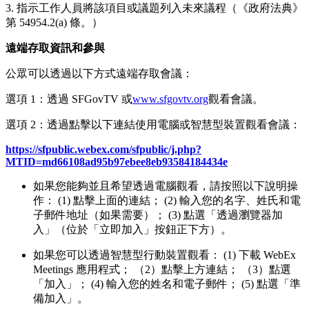
3. 指示工作人員將該項目或議題列入未來議程（《政府法典》
第 54954.2(a) 條。）
遠端存取資訊和參與
公眾可以透過以下方式遠端存取會議：
選項 1：透過 SFGovTV 或
www.sfgovtv.org
觀看會議。
選項 2：透過點擊以下連結使用電腦或智慧型裝置觀看會議：
https://sfpublic.webex.com/sfpublic/j.php?
MTID=md66108ad95b97ebee8eb93584184434e
如果您能夠並且希望透過電腦觀看，請按照以下說明操
作： (1) 點擊上面的連結； (2) 輸入您的名字、姓氏和電
子郵件地址（如果需要）； (3) 點選「透過瀏覽器加
入」（位於「立即加入」按鈕正下方）。
如果您可以透過智慧型行動裝置觀看： (1) 下載 WebEx
Meetings 應用程式； （2）點擊上方連結； （3）點選
「加入」； (4) 輸入您的姓名和電子郵件； (5) 點選「準
備加入」。