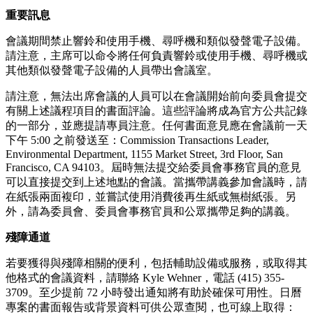
重要訊息
會議期間禁止響鈴和使用手機、尋呼機和類似發聲電子設備。
請注意，主席可以命令將任何負責響鈴或使用手機、尋呼機或
其他類似發聲電子設備的人員帶出會議室。
請注意，無法出席會議的人員可以在會議開始前向委員會提交
有關上述議程項目的書面評論。這些評論將成為官方公共記錄
的一部分，並應提請專員注意。任何書面意見應在會議前一天
下午 5:00 之前發送至：Commission Transactions Leader,
Environmental Department, 1155 Market Street, 3rd Floor, San
Francisco, CA 94103。屆時無法提交給委員會事務官員的意見
可以直接提交到上述地點的會議。當攜帶講義參加會議時，請
在紙張兩面複印，並嘗試使用消費後再生紙或無樹紙張。另
外，請為委員會、委員會事務官員和公眾攜帶足夠的講義。
殘障通道
若要獲得與殘障相關的便利，包括輔助設備或服務，或取得其
他格式的會議資料，請聯絡 Kyle Wehner，電話 (415) 355-
3709。至少提前 72 小時發出通知將有助於確保可用性。日曆
專案的書面報告或背景資料可供公眾查閱，也可線上取得：