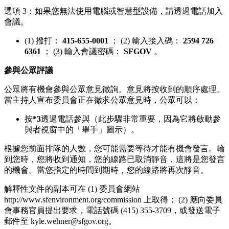
選項 3：如果您無法使用電腦或智慧型設備，請透過電話加入
會議。
(1) 撥打：
415-655-0001
； (2) 輸入接入碼：
2594 726
6361
； (3) 輸入會議密碼：
SFGOV
。
參與公眾評議
公眾將有機會參與公眾意見徵詢。意見將按收到的順序處理。
當主持人宣布委員會正在徵求公眾意見時，公眾可以：
按
*3
透過電話參與（此步驟非常重要，因為它將啟動參
與者視窗中的「舉手」圖示）。
根據您前面排隊的人數，您可能需要等待才能有機會發言。輪
到您時，您將收到通知，您的線路已取消靜音，這將是您發言
的機會。當您指定的時間到期時，您的線路將再次靜音。
解釋性文件的副本可在 (1) 委員會網站
http://www.sfenvironment.org/commission 上取得； (2) 應向委員
會事務官員提出要求，電話號碼 (415) 355-3709，或發送電子
郵件至 kyle.wehner@sfgov.org。