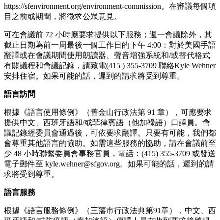
https://sfenvironment.org/environment-commission。在審議每個項
目之前或期間，將徵求公眾意見。
可在會議前 72 小時應要求提供以下服務；週一會議除外，其
截止日期為前一周最後一個工作日的下午 4:00：對於美國手語
翻譯或在會議期間使用朗讀器、聲音增強系統和/或替代格式
有關議程和會議記錄，請致電(415 ) 355-3709 聯絡Kyle Wehner
安排住宿。如果可能的話，遲到的請求將受到尊重。
語言訪問
根據《語言使用條例》（舊金山行政法第 91 章），可應要求
提供中文、西班牙語和/或菲律賓語（他加祿語）口譯員。會
議記錄經委員會通過後，可依要求翻譯。只要有可能，我們都
會尊重其他語言的協助。如需這些服務的協助，請在會議前至
少 48 小時聯繫委員會事務官員，電話：(415) 355-3709 或發送
電子郵件至 kyle.wehner@sfgov.org。如果可能的話，遲到的請
求將受到尊重。
語言服務
根據《語言服務條例》（三藩市行政法典第91章），中文、西