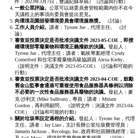
件：2023年3月7日，會議紀錄草稿）（討論與行動）
一般公眾評論。
公眾可以就委員會管轄範圍內但不在今
天議程上的事項向委員會提出意見
。
向環境花園頒發環境委員會環境服務獎。
（討論）
工作人員介紹。
講者：Tyrone Jue，代理主任。 （討
論）
審查並投票決定是否批准決議文件 2023-05-COE，即授
權環境部零廢棄物和環境正義撥款的決議。
發起人：
Tyrone Jue，代理主任；講者：氣候專案經理 Cyndy
Comerford 和住宅零廢棄物高級協調員 Alexa Kielty。
（說明文件：決議文件 2023-05-COE）（討論和可能的
行動）
審查並投票決定是否批准決議文件 2023-04-COE，鼓勵
舊金山監事會通過可重複使用食品服務器具條例以消除
不必要的一次性食品服務器具廢物的決議。
發起人：麥
克‧沙利文 (Mike Sullivan)，專員；講者：Miriam
Gordon，再利用顧問。 （說明文件：決議文件 2023-04-
COE）（討論和可能的行動）
關於垃圾率設定過程的介紹。
發起人：Tyrone Jue，代理
主任。講者：Jay Liao，主計長辦公室垃圾費管理員；
Jamario Jackson，Recology, Inc. 政府和社區關係經理；以
及 Jack Macy，環境部零廢棄物專案經理。 （討論）