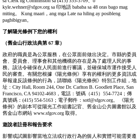
sa Clerk ng Commission sa (415) 355-3709、o
kyle.wehner@sfgov.org sa 印地語 bababa sa 48 oras bago mag
miting。 Kung maari，ang mga Late na hiling ay posibleng
pagbibigyan。
了解陽光條例下您的權利
（舊金山行政法典第 67 章）
政府的職責是為公眾服務，在公眾面前做出決定。市縣的委員
會、委員會、理事會和其他機構的存在是為了處理人民的事
務。該法令確保在人民面前進行審議，並確保城市運作接受人
民的審查。有關您根據《陽光條例》享有的權利的更多資訊或
舉報違反該條例的行為，請聯絡《陽光條例》特別工作組，地
址：City Hall, Room 244, One Dr. Carlton B. Goodlett Place, San
Francisco, CA 94102-4683，電話：號碼（415）554-7724；傳
真號碼：(415) 554-5163；電子郵件：sotf@sfgov.org。 《陽光
條例》的副本可從陽光工作組書記官、舊金山公共圖書館以及
舊金山市網站 www.sfgov.org 取得。
遊說者註冊和報告要求
影響或試圖影響當地立法或行政行為的個人和實體可能需要遵