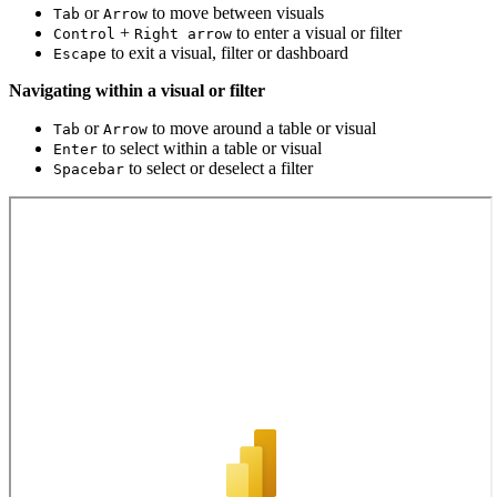
or
to move between visuals
Tab
Arrow
+
to enter a visual or filter
Control
Right arrow
to exit a visual, filter or dashboard
Escape
Navigating within a visual or filter
or
to move around a table or visual
Tab
Arrow
to select within a table or visual
Enter
to select or deselect a filter
Spacebar