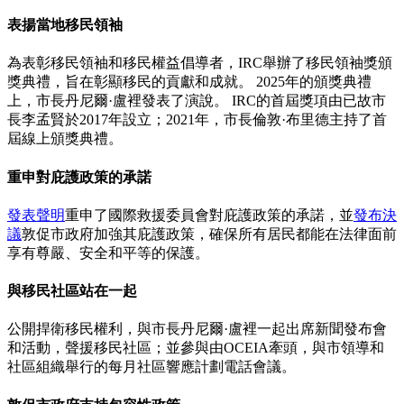
表揚當地移民領袖
為表彰移民領袖和移民權益倡導者，IRC舉辦了移民領袖獎頒
獎典禮，旨在彰顯移民的貢獻和成就。 2025年的頒獎典禮
上，市長丹尼爾·盧裡發表了演說。 IRC的首屆獎項由已故市
長李孟賢於2017年設立；2021年，市長倫敦·布里德主持了首
屆線上頒獎典禮。
重申對庇護政策的承諾
發表聲明
重申了國際救援委員會對庇護政策的承諾，並
發布決
議
敦促市政府加強其庇護政策，確保所有居民都能在法律面前
享有尊嚴、安全和平等的保護。
與移民社區站在一起
公開捍衛移民權利，與市長丹尼爾·盧裡一起出席新聞發布會
和活動，聲援移民社區；並參與由OCEIA牽頭，與市領導和
社區組織舉行的每月社區響應計劃電話會議。