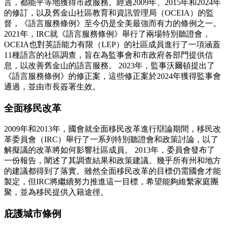
言，都能平等地獲得市政服務。經過2009年、2015年和2024年
的修訂，以及舊金山社區教育和資訊管理局（OCEIA）的監
督，《語言服務條例》至今仍是全美最強而有力的條例之一。
2021年，IRC就《語言服務條例》舉行了兩場特別聽證會，
OCEIA也對英語能力有限（LEP）的社區成員進行了一項涵蓋
11種語言的社區調查，旨在為監事會和市政府各部門提供信
息，以改善舊金山的語言服務。 2023年，監事沃爾頓提出了
《語言服務條例》的修正案，這些修正案於2024年獲得監事會
通過，並由市長簽署生效。
全面移民改革
2009年和2013年，國會就全面移民改革進行辯論期間，移民改
革委員會（IRC）舉行了一系列特別聽證會和政策討論，以了
解擬議的改革將如何影響社區成員。 2013年，委員會發布了
一份報告，闡述了其調查結果和政策建議。幾乎所有州和地方
的建議都得到了落實。雖然全面移民改革的目標仍需國會才能
製定，但IRC將繼續努力推進這一目標，希望能夠維繫家庭團
聚，並為移民提供入籍途徑。
庇護城市條例