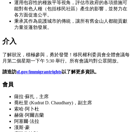
運用包容性的種族平等視角，評估市政府的各項措施可
能對有色人種（包括移民社區）產生的影響，並努力在
各方面促進公平。
秉承其作為庇護城市的傳統，讓所有舊金山人都能貢獻
力量並蓬勃發展。
介入
了解狀況，積極參與，勇於發聲！移民權利委員會全體會議每
月第二個星期一下午 5:30 舉行。所有會議均對公眾開放。
請造訪
sf.gov/immigrantrights
以了解更多資訊。
會員
薩拉·蘇扎，主席
喬杜里 (Kudrat D. Chaudhary)，副主席
索哈·阿卜杜
赫薩·阿爾吉蘭
阿塞爾·法拉
漢斯·豪