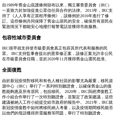
自1989年舊金山庇護條例頒布以來，獨立審查委員會（IRC）
一直致力於加強促進公眾信任與合作的法律。 2013年，IRC支
持了《人人享有正當程序條例》，該條例於2016年進行了修
訂。這些條例共同保障了舊金山居民的安全，確保所有居民在
緊急情況下都能安心地撥打報警電話並獲得市政服務。
包容性城市委員會
IRC很早就支持使市級委員會真正包容其所代表和服務的民
眾。 IRC支持監事會提出的憲章修正案，該修正案允許非公民
在市級委員會任職，並於2020年11月獲得舊金山選民批准。
全面復甦
由於新冠疫情對移民和有色人種社區的影響尤為嚴重，移民資
源中心（IRC）舉行了一系列特別聽證會，以確保舊金山的復
甦能夠惠及所有居民，包括移民。 2020年，IRC與經濟復甦工
作小組合作舉行了一次特別聽證會，並製定了政策建議，這些
建議被納入工作小組提交給市政府的報告中。 2021年，IRC就
新冠疫情復甦中如何將移民納入考量，以及疫情期間移民能否
以他們的母語獲得所需服務等問題，舉行了特別聽證會。