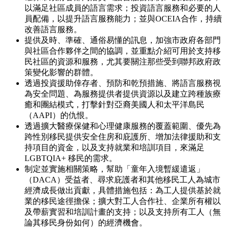
以滿足社區成員的語言需求；投資語言服務和必要的人
員配備，以提升語言服務能力；並與OCEIA合作，持續
改善語言服務。
提供及時、準確、通俗易懂的訊息，加強市政府各部門
與社區合作夥伴之間的協調，並重點介紹可用於支持移
民社區的資源和服務，尤其要關注那些受到聯邦政府政
策變化影響的群體。
透過投資援助倖存者、預防和乾預措施、將語言服務視
為安全問題、為服務提供者提供資源以及建立跨種族療
癒和團結模式，打擊針對亞裔美國人和太平洋島民
（AAPI）的仇恨。
透過擴大醫療保健和心理健康服務的覆蓋範圍、優先為
跨性別移民提供安全住房和庇護所、增加法律援助和支
持項目的資金，以及支持就業和培訓項目，來滿足
LGBTQIA+ 移民的需求。
制定並實施相關策略，幫助「童年入境暫緩遣返」
（DACA）受益者、尋求庇護者和其他移民工人為城市
經濟成長做出貢獻，具體措施包括：為工人提供基於就
業的移民途徑擔保；擴大對工人合作社、企業所有權以
及帶薪實習和培訓計畫的支持；以及支持所有工人（無
論其移民身份如何）的經濟機會。