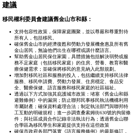
建議
移民權利委員會建議舊金山市和縣：
支持包容性政策，保障家庭團聚，並以尊嚴和尊重對待
所有人，包括移民。
確保舊金山市的經濟復甦和勞動力發展機會惠及所有舊
金山居民，無論他們出生在哪裡或講什麼語言。
幫助舊金山居民保住家園，具體措施包括解決弱勢或服
務不足家庭（包括移民家庭）的住房、營養、教育和醫
療保健需求；並確保將移民的意見納入此類規劃。
增加對移民社區和服務的投入，包括繼續支持移民法律
服務、移民申請費、勞動力發展、住房穩定、食品安
全、醫療保健、語言服務和移民家庭的社區福祉。
透過以下方式加強其庇護城市政策：堵塞《舊金山和縣
避難條例》中的漏洞；防止聯邦民事移民執法機構利用
市屬財產；確保資料處理合法；制定執法部門與聯邦特
工互動的明確規程；進一步調查桑索姆街630號的拘留條
件；與社區成員合作記錄非法執法行為；透過舊金山聯
合學區為移民學生和家庭提供支持在這些政策
確保市政府各部門落實《語言服務條例》的最新修訂，