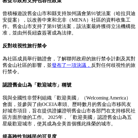
敦促市政府支持包容性政策
曾積極遊說舊金山市和縣支持加州議會第91號法案（哈拉貝迪
安提案），以改善中東和北非（MENA）社區的資料收集工
作。舊金山市支持了第91號法案，該法案最終獲得立法機構批
准，並由州長紐森簽署成為法律。
反對歧視性旅行禁令
為社區成員舉行聽證會，了解聯邦政府的旅行禁令計劃及其對
舊金山社區的影響，並
發布了一項決議，
反對任何歧視性的旅
行禁令。
認證舊金山為「歡迎城市」稱號
我與全國性非營利組織「歡迎美國」（Welcoming America）
會面，並參與了由OCEIA牽頭、歷時數月的舊金山市移民友
好城市項目，旨在提供證據證明舊金山市各部門在支持移民社
區方面所做的工作。 2025年，「歡迎美國」認證舊金山為五
星級歡迎城市，使其成為全美首個獲此殊榮的城市。
提高跨性別移民的可見度