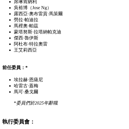
席琳肯納利
吳裕博（Jose Ng）
露西亞·奧布雷貢·馬策爾
勞拉·帕迪拉
馬裡奧·帕茲
蒙塔努斯·拉塔納帕克迪
傑西·魯伊斯
阿杜布·特拉奧雷
王艾莉西亞
前任委員：*
埃拉赫·恩薩尼
哈雷古·蓋梅
馬可·桑戈爾
*
委員們於2025年辭職
執行委員會：