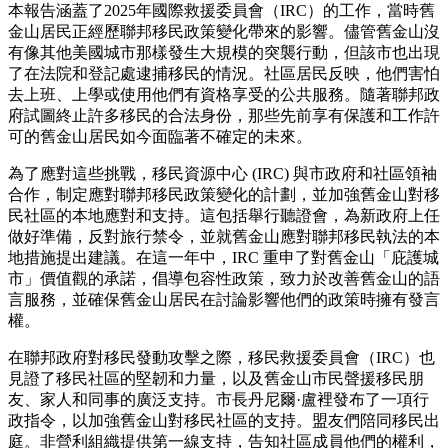
本報告涵蓋了2025年國際救援委員會（IRC）的工作，當時舊
金山居民正經歷聯邦移民政策變化帶來的影響。儘管舊金山沒
有像其他美國城市那樣發生大規模的突襲行動，但該市也出現
了在法院和登記處逮捕移民的情況。社區居民反映，他們害怕
去上班、上學或使用他們有資格享受的公共服務。隨著聯邦政
府試圖終止許多移民的合法身份，那些先前享有保護和工作許
可的舊金山居民如今面臨著不確定的未來。
為了應對這些挑戰，移民資源中心 (IRC) 與市政府和社區領袖
合作，制定應對聯邦移民政策變化的計劃，並加強舊金山對移
民社區的本地應對和支持。這包括舉行聽證會，為新政府上任
做好準備，反對旅行禁令，並就舊金山應對聯邦移民執法的本
地措施提出建議。在這一年中，IRC 重申了對舊金山「庇護城
市」價值觀的承諾，倡導包容性政策，致力於改善舊金山的語
言服務，並確保舊金山居民在討論影響他們的政策時擁有發言
權。
在聯邦政府對移民發動攻擊之際，移民救援委員會（IRC）也
見證了移民社區的堅韌和力量，以及舊金山市民聲援移民朋
友、家人和同事的廣泛支持。市長丹尼爾·盧裡發布了一項行
政指令，以加強舊金山對移民社區的支持。盟友們陪同移民出
庭。非營利組織提供第一線支持，告知社區成員他們的權利，