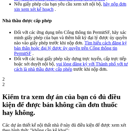
Nếu giấy phép của bạn yêu cầu xem xét nội bộ,
hãy nộp đơn
xin xem xét kế hoạch
.
Nhà thầu được cấp phép
Đối với các ứng dụng trên Cổng thông tin PermitSF, hãy xác
minh giấy phép của bạn và thêm bất kỳ đại lý được ủy quyền
nào vào giấy phép trước khi nộp đơn.
Tìm hiểu cách đăng ký
bản thân hoặc đại lý được ủy quyền trên Cổng thông tin
PermitSF
.
Đối với các loại giấy phép xây dựng trực tuyến, cấp trực tiếp
hoặc xét duyệt nội bộ,
vui lòng đăng ký với Thành phố với tư
cách là nhà thầu được cấp phép
trước khi nộp đơn.
2
2
Kiểm tra xem dự án của bạn có đủ điều
kiện để được bán không cần đơn thuốc
hay không.
Các dự án thiết kế nội thất nhà ở này đủ điều kiện để được xem xét
theo hình thức "không cần kê khai":