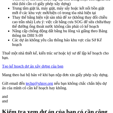
nhà (khi cần có giấy phép xây dựng)
Trung tâm giặt là, máy giặt, máy sấy hoặc kết nối bồn giặt
mới ở các khu vực mới/hiện có trong tòa nhà hiện tại
Thay thế bằng hiện vật sàn nhà để xe (không thay đổi chiều
cao trần nhà) Lưu ý: việc cắt bằng cưa SOG để sửa chữa/thay
thế đường ống thoát nước không cần phải có kế hoạch
Nâng cấp chống động đất bằng bu lông và giằng theo Bảng
thông tin DBI S-09
Các dự án không yêu cầu thông báo khu vực của Sở Kế
hoạch
Thuê một nhà thiết kế, kiến trúc sư hoặc kỹ sư để lập kế hoạch cho
bạn.
Tạo kế hoạch dự án xây dựng của bạn
Mang theo hai bộ bản vẽ khi bạn nộp đơn xin giấy phép xây dựng.
Gửi email đến
techq@sfgov.org
nếu bạn không chắc chắn liệu dự
án của mình có cần kế hoạch hay không.
and
and
Kiểm tra xem dự án của bạn có cần công