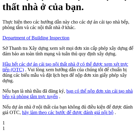
thất nhà ở của bạn.
Thực hiện theo các hướng dẫn này cho các dự án cải tạo nhà bếp,
phòng tắm và các nội thất nhà ở khác.
Department of Building Inspection
Sở Thanh tra Xây dựng xem xét mọi đơn xin cấp phép xây dựng để
đảm bảo an toàn tính mạng và tuân thủ quy định xây dựng.
Hầu hết các dự án cải tạo nội thất nhà ở có thể được xem xét trực
tiếp (OTC)
. Vui lòng xem hướng dẫn của chúng tôi để chuẩn bị
đúng các biểu mẫu và đặt lịch hẹn để nộp đơn xin giấy phép xây
dựng.
Nếu bạn là nhà thầu đã đăng ký,
bạn có thể nộp đơn xin cải tạo nhà
bếp và phòng tắm trực tuyến
.
Nếu dự án nhà ở nội thất của bạn không đủ điều kiện để được đánh
giá OTC,
hãy làm theo các bước để được đánh giá nội bộ
.
1
1