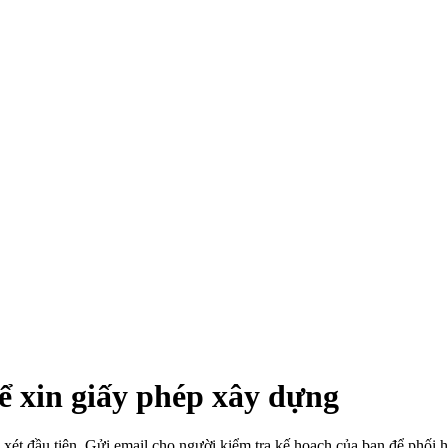
ể xin giấy phép xây dựng
 xét đầu tiên. Gửi email cho người kiểm tra kế hoạch của bạn để phối h