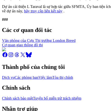
Dự án cải thiện L Taraval là sự hợp tác giữa SFMTA, Ủy ban tiện ích
về dự án này,
hãy truy cập liên kết này
.
###
Các cơ quan đối tác
Văn phòng của Cựu Thị trưởng London Breed
Cơ quan giao thông đô thị
Thành phố của chúng tôi
Dịch vụ
Các phòng ban
Việc làm
Tòa thị chính
Chính sách
Chính sách bảo mật
Tuyên bố miễn trừ trách nhiệm
Nhận trợ giúp