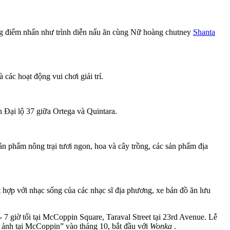
hững điểm nhấn như trình diễn nấu ăn cùng Nữ hoàng chutney
Shanta
 các hoạt động vui chơi giải trí.
n Đại lộ 37 giữa Ortega và Quintara.
ản phẩm nông trại tươi ngon, hoa và cây trồng, các sản phẩm địa
t hợp với nhạc sống của các nhạc sĩ địa phương, xe bán đồ ăn lưu
 7 giờ tối tại McCoppin Square, Taraval Street tại 23rd Avenue. Lễ
im ảnh tại McCoppin” vào tháng 10, bắt đầu với
Wonka
.