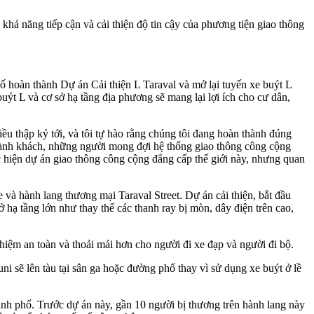
 khả năng tiếp cận và cải thiện độ tin cậy của phương tiện giao thông
oàn thành Dự án Cải thiện L Taraval và mở lại tuyến xe buýt L
ýt L và cơ sở hạ tầng địa phương sẽ mang lại lợi ích cho cư dân,
ều thập kỷ tới, và tôi tự hào rằng chúng tôi đang hoàn thành đúng
a hành khách, những người mong đợi hệ thống giao thông công cộng
c hiện dự án giao thông công cộng đẳng cấp thế giới này, nhưng quan
và hành lang thương mại Taraval Street. Dự án cải thiện, bắt đầu
 hạ tầng lớn như thay thế các thanh ray bị mòn, dây điện trên cao,
iệm an toàn và thoải mái hơn cho người đi xe đạp và người đi bộ.
i sẽ lên tàu tại sân ga hoặc đường phố thay vì sử dụng xe buýt ở lề
h phố. Trước dự án này, gần 10 người bị thương trên hành lang này