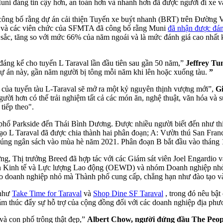
i đáng tin cậy hơn, an toàn hơn và nhanh hơn đã được người đi xe v
 công bố rằng dự án cải thiện Tuyến xe buýt nhanh (BRT) trên Đường
ed và các viên chức của SFMTA đã công bố rằng Muni
đã nhận được đán
 sắc, tăng so với mức 66% của năm ngoái và là mức đánh giá cao nhất 
 đáng kể cho tuyến L Taraval lần đầu tiên sau gần 50 năm,”
Jeffrey Tu
ự án này, gần năm người bị tông mỗi năm khi lên hoặc xuống tàu.
”
ại của tuyến tàu L-Taraval sẽ mở ra một kỷ nguyên thịnh vượng mới”,
Gi
gười hơn có thể trải nghiệm tất cả các món ăn, nghệ thuật, văn hóa và s
 tiếp theo".
hu phố Parkside đến Thái Bình Dương. Được nhiều người biết đến như thi
tạo L Taraval đã được chia thành hai phân đoạn; A: Vườn thú San Fran
đúng ngân sách vào mùa hè năm 2021. Phân đoạn B bắt đầu vào tháng
ng, Thị trưởng Breed đã hợp tác với các Giám sát viên Joel Engardio và
 Kinh tế và Lực lượng Lao động (OEWD) và nhóm Doanh nghiệp nhỏ/Phá
o doanh nghiệp nhỏ mà Thành phố cung cấp, chẳng hạn như đào tạo và
 như
Take Time for Taraval
và
Shop Dine SF Taraval
, trong đó nêu bật
m thúc đẩy sự hỗ trợ của cộng đồng đối với các doanh nghiệp địa phươ
và con phố trông thật đẹp,”
Albert Chow, người đứng đầu The Peopl