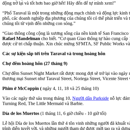
động trở lại và tốt hơn bao giờ hết! Hãy đến để tự mình xem!”
“Phố Taraval là một trong những động mạch chính và động lực kinh t
phố, các doanh nghiệp địa phương của chúng tôi có thể phát triển và 
chúng tôi từ vịnh đến những con sóng.”
“Giao thông công cộng là xương sống của nền kinh tế San Francisco 
Rafael Mandelman
cho biết. “Cơ quan Giao thông tự hào cung cấp 
được cử tri chấp thuận. Xin chúc mừng SFMTA, SF Public Works và tấ
Các sự kiện sắp tới trên Taraval và trong hoàng hôn
Chợ đêm hoàng hôn (27 tháng 9)
Chợ đêm Sunset Night Market rất được mong đợi sẽ trở lại vào ngày 
thương mại Sunset như Taraval Street, Noriega Street, Vicente Stree
Phim ở McCoppin (
ngày 4, 11, 18 và 25 tháng 10)
Vào các ngày thứ sáu trong tháng 10,
Người dân Parkside
nỗ lực đảm
Turning Red, The Little Mermaid và Barbie.
Día de los Muertos
(1 tháng 11, 6 giờ chiều - 10 giờ tối)
Lễ hội Día de los Muertos lần thứ 4 tôn vinh những người đã khuất v
trình diễn tuyệt vời, và những người tham dự được mời tạo ra và dựn