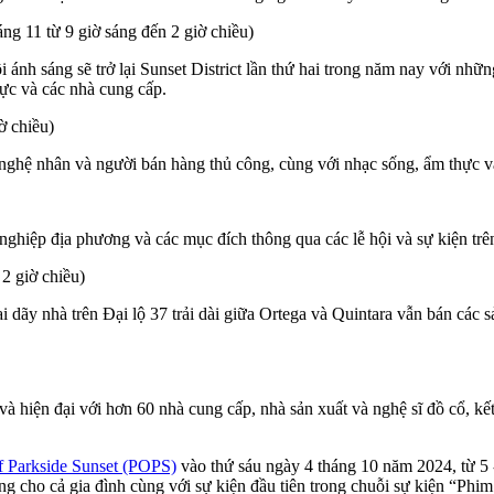
ng 11 từ 9 giờ sáng đến 2 giờ chiều)
i ánh sáng sẽ trở lại Sunset District lần thứ hai trong năm nay với n
hực và các nhà cung cấp.
iờ chiều)
nghệ nhân và người bán hàng thủ công, cùng với nhạc sống, ẩm thực và
nghiệp địa phương và các mục đích thông qua các lễ hội và sự kiện trê
 2 giờ chiều)
ãy nhà trên Đại lộ 37 trải dài giữa Ortega và Quintara vẫn bán các s
à hiện đại với hơn 60 nhà cung cấp, nhà sản xuất và nghệ sĩ đồ cổ, kế
f Parkside Sunset (POPS)
vào thứ sáu ngày 4 tháng 10 năm 2024, từ 5 -
ởng cho cả gia đình cùng với sự kiện đầu tiên trong chuỗi sự kiện “Ph