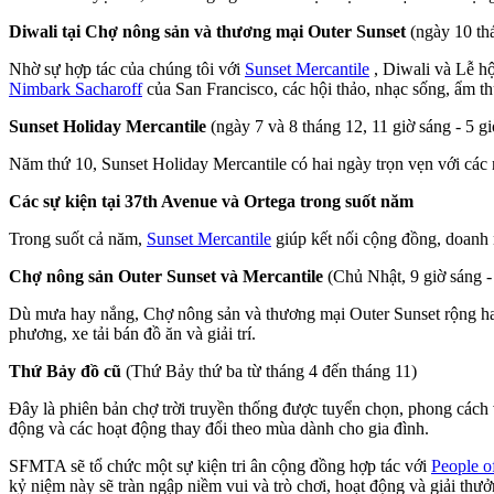
Diwali tại Chợ nông sản và thương mại Outer Sunset
(ngày 10 thá
Nhờ sự hợp tác của chúng tôi với
Sunset Mercantile
, Diwali và Lễ hộ
Nimbark Sacharoff
của San Francisco, các hội thảo, nhạc sống, ẩm t
Sunset Holiday Mercantile
(ngày 7 và 8 tháng 12, 11 giờ sáng - 5 g
Năm thứ 10, Sunset Holiday Mercantile có hai ngày trọn vẹn với các 
Các sự kiện tại 37th Avenue và Ortega trong suốt năm
Trong suốt cả năm,
Sunset Mercantile
giúp kết nối cộng đồng, doanh 
Chợ nông sản Outer Sunset và Mercantile
(Chủ Nhật, 9 giờ sáng -
Dù mưa hay nắng, Chợ nông sản và thương mại Outer Sunset rộng hai d
phương, xe tải bán đồ ăn và giải trí.
Thứ Bảy đồ cũ
(Thứ Bảy thứ ba từ tháng 4 đến tháng 11)
Đây là phiên bản chợ trời truyền thống được tuyển chọn, phong cách v
động và các hoạt động thay đổi theo mùa dành cho gia đình.
SFMTA sẽ tổ chức một sự kiện tri ân cộng đồng hợp tác với
People o
kỷ niệm này sẽ tràn ngập niềm vui và trò chơi, hoạt động và giải thư