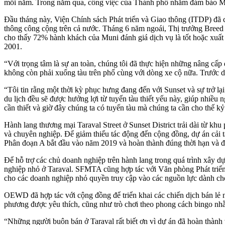
mỗi năm. Trong năm qua, công việc của Thành phố nhằm đảm bảo Mun
Đầu tháng này, Viện Chính sách Phát triển và Giao thông (ITDP) đã
thông công cộng trên cả nước. Tháng 6 năm ngoái, Thị trưởng Bre
cho thấy 72% hành khách của Muni đánh giá dịch vụ là tốt hoặc xuất
2001.
“Với trọng tâm là sự an toàn, chúng tôi đã thực hiện những nâng cấp
không còn phải xuống tàu trên phố cùng với dòng xe cộ nữa. Trước d
“Tôi tin rằng một thời kỳ phục hưng đang đến với Sunset và sự trở l
du lịch đều sẽ được hưởng lợi từ tuyến tàu thiết yếu này, giúp nhiều n
cần thiết và giờ đây chúng ta có tuyến tàu mà chúng ta cần cho thế kỷ
Hành lang thương mại Taraval Street ở Sunset District trải dài từ k
và chuyên nghiệp. Để giảm thiểu tác động đến cộng đồng, dự án cải 
Phân đoạn A bắt đầu vào năm 2019 và hoàn thành đúng thời hạn và 
Để hỗ trợ các chủ doanh nghiệp trên hành lang trong quá trình xây dự
nghiệp nhỏ ở Taraval. SFMTA cũng hợp tác với Văn phòng Phát triển
cho các doanh nghiệp nhỏ quyền truy cập vào các nguồn lực dành ch
OEWD đã hợp tác với cộng đồng để triển khai các chiến dịch bán lẻ
phương được yêu thích, cũng như trò chơi theo phong cách bingo nhằ
“Những người buôn bán ở Taraval rất biết ơn vì dự án đã hoàn thành 