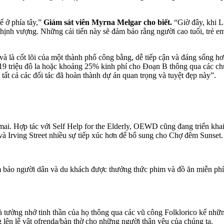
ế ở phía tây,”
Giám sát viên Myrna Melgar cho biết.
“Giờ đây, khi L 
thịnh vượng. Những cải tiến này sẽ đảm bảo rằng người cao tuổi, trẻ e
và là cốt lõi của một thành phố công bằng, dễ tiếp cận và đáng sống 
19 triệu đô la hoặc khoảng 25% kinh phí cho Đoạn B thông qua các ch
t cả các đối tác đã hoàn thành dự án quan trọng và tuyệt đẹp này”.
mai. Hợp tác với Self Help for the Elderly, OEWD cũng đang triển khai
t và Irving Street nhiều sự tiếp xúc hơn để bổ sung cho Chợ đêm Sunset
 bảo người dân và du khách được thưởng thức phim và đồ ăn miễn ph
à tưởng nhớ tinh thần của họ thông qua các vũ công Folklorico kể nhữ
g lên lễ vật ofrenda/bàn thờ cho những người thân yêu của chúng ta.