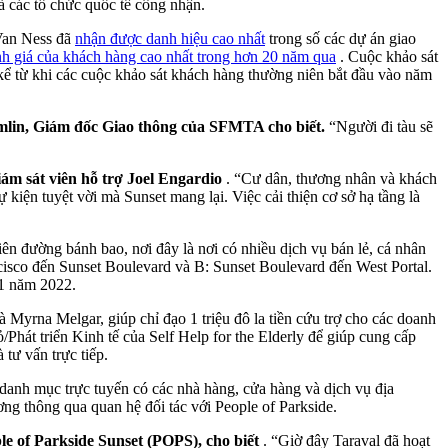
à các tổ chức quốc tế công nhận.
 Van Ness đã
nhận được danh hiệu cao nhất
trong số các dự án giao
h giá của khách hàng cao nhất trong hơn 20 năm qua
. Cuộc khảo sát
kể từ khi các cuộc khảo sát khách hàng thường niên bắt đầu vào năm
mlin, Giám đốc Giao thông của SFMTA cho biết.
“Người đi tàu sẽ
ám sát viên hỗ trợ Joel Engardio
. “Cư dân, thương nhân và khách
ự kiện tuyệt vời mà Sunset mang lại. Việc cải thiện cơ sở hạ tầng là
ên đường bánh bao, nơi đây là nơi có nhiều dịch vụ bán lẻ, cá nhân
cisco đến Sunset Boulevard và B: Sunset Boulevard đến West Portal.
 1 năm 2022.
 Myrna Melgar, giúp chỉ đạo 1 triệu đô la tiền cứu trợ cho các doanh
t triển Kinh tế của Self Help for the Elderly để giúp cung cấp
 tư vấn trực tiếp.
 danh mục trực tuyến có các nhà hàng, cửa hàng và dịch vụ địa
ng thông qua quan hệ đối tác với People of Parkside.
e of Parkside Sunset (POPS), cho biết
. “Giờ đây Taraval đã hoạt