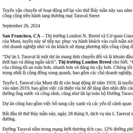
Tuyến vận chuyển sẽ hoạt động trở lại vào thứ Bảy tuần này sau năm nă
công cộng trên hành lang thương mại Taraval Street
September 26, 2024
San Francisco, CA
– Thị trưởng London N. Breed và Cơ quan Giao 
của Muni, tuyến này sẽ tiếp tục phục vụ hành khách vào cuối tuần nà
chủ doanh nghiệp nhỏ và du khách sử dụng phương tiện công cộng để
“Dự án L Taraval là một dự án mang tính chuyển đổi và là khoản đầu t
thời hạn và đúng ngân sách”,
Thị trưởng London Breed
cho biết. “
của chúng tôi an toàn hơn, nhanh hơn và đáng tin cậy hơn. Chúng tôi
trọng nhất là cộng đồng xung quanh, bao gồm các chủ doanh nghiệp, 
Tuyến L Taraval của Muni đã đi vào hoạt động từ năm 1919, là tuyến 
vào năm 2019, bao gồm việc cải thiện vỉa hè để tăng tầm nhìn đến các 
đường ống nước và cống rãnh, cũng như lát lại toàn bộ Đường Taraval
Dự án cũng bao gồm việc bổ sung cây xanh và các yếu tố cảnh quan 
Bắt đầu từ thứ Bảy tuần này, ngày 28 tháng 9, dịch vụ tàu L Taraval 
đường.
Đường Taraval nằm trong mạng lưới thương tích cao, 12% đường phố 