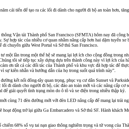
m cải tiến để tạo ra các lối đi dành cho người đi bộ an toàn hơn, tăng
thông Vận tải Thành phố San Francisco (SFMTA) hôm nay đã công bố h
y. Sự hợp tác của nhiều cơ quan nhằm nâng cấp hơn hai dặm tuyến xe bu
 di chuyển giữa West Portal và Sở thú San Francisco.
ư một lần trong một thế hệ sẽ mang lại lợi ích cho cộng đồng trong nhi
Chúng tôi sẽ tiếp tục xây dựng dựa trên thành công này vì lợi ích củ
 cảm ơn tất cả các đối tác của Thành phố và khu vực đã hợp tác để thự
vì sự kiên nhẫn và hướng dẫn của họ trong suốt quá trình này”.
đường kết nối đông-tây quan trọng, phục vụ cư dân Sunset và Parkside 
lối đi dành cho người đi bộ, các đảo an toàn mới và các nâng cấp cơ sở
 để giải quyết tình trạng mòn do ô tô và xe điện trong nhiều thập kỷ.
mới cùng 71 đèn đường mới với đèn LED nâng cấp để mang lại trải ngh
sẽ hoạt động trở lại giữa Ga Embarcadero và Sở thú SF. Hành khách Mun
chiếm 68% số vụ tai nạn giao thông nghiêm trọng và tử vong của Thàn