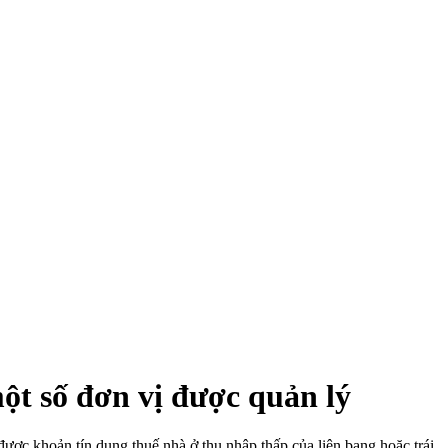
ột số đơn vị được quản lý
ợc khoản tín dụng thuế nhà ở thu nhập thấp của liên bang hoặc trái