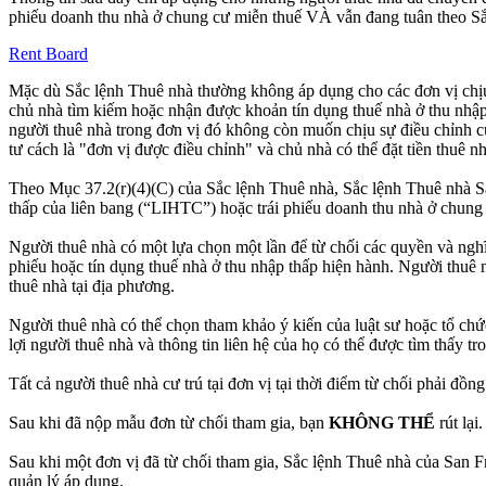
phiếu doanh thu nhà ở chung cư miễn thuế VÀ vẫn đang tuân theo S
Rent Board
Mặc dù Sắc lệnh Thuê nhà thường không áp dụng cho các đơn vị chịu
chủ nhà tìm kiếm hoặc nhận được khoản tín dụng thuế nhà ở thu nhập
người thuê nhà trong đơn vị đó không còn muốn chịu sự điều chỉnh c
tư cách là "đơn vị được điều chỉnh" và chủ nhà có thể đặt tiền thuê
Theo Mục 37.2(r)(4)(C) của Sắc lệnh Thuê nhà, Sắc lệnh Thuê nhà Sa
thấp của liên bang (“LIHTC”) hoặc trái phiếu doanh thu nhà ở chung
Người thuê nhà có một lựa chọn một lần để từ chối các quyền và nghĩa
phiếu hoặc tín dụng thuế nhà ở thu nhập thấp hiện hành. Người thuê 
thuê nhà tại địa phương.
Người thuê nhà có thể chọn tham khảo ý kiến của luật sư hoặc tổ chứ
lợi người thuê nhà và thông tin liên hệ của họ có thể được tìm thấy t
Tất cả người thuê nhà cư trú tại đơn vị tại thời điểm từ chối phải đồn
Sau khi đã nộp mẫu đơn từ chối tham gia, bạn
KHÔNG THỂ
rút lại.
Sau khi một đơn vị đã từ chối tham gia, Sắc lệnh Thuê nhà của San F
quản lý áp dụng.