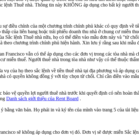
ắc lệnh Thuê nhà. Thông tin này KHÔNG áp dụng cho bất kỳ người thu
 sự điều chỉnh của một chương trình chính phủ khác có quy định về ti
 thấp của liên bang hoặc trái phiếu doanh thu nhà ở chung cư miễn th
ủa Sắc lệnh Thuê nhà nữa, họ có thể điền vào mẫu đơn này và "từ chối
 nhà theo chương trình chính phủ hiện hành. Xin lưu ý rằng sau khi mẫ
n Francisco vẫn có thể áp dụng cho các đơn vị trong các tòa nhà mà c
 cư miễn thuế. Người thuê nhà trong tòa nhà như vậy có thể thuộc thẩ
 vụ của họ theo sắc lệnh về tiền thuê nhà tại địa phương và áp dụng cá
nhà có quyền không đồng ý với tùy chọn từ chối. Chỉ cần điền vào mẫu 
c bảo vệ quyền lợi người thuê nhà trước khi quyết định có nên hoàn t
rong
Danh sách giới thiệu của Rent Board
.
g ý bằng văn bản. Họ phải in và ký tên của mình vào trang 5 của tài liệu
rancisco sẽ không áp dụng cho đơn vị đó. Đơn vị sẽ được miễn Sắc lệnh