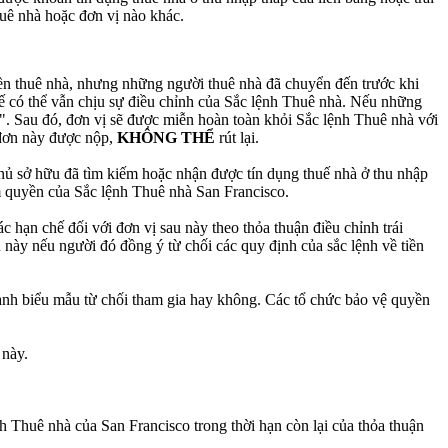
ê nhà hoặc đơn vị nào khác.
ền thuê nhà, nhưng những người thuê nhà đã chuyển đến trước khi
uế có thể vẫn chịu sự điều chỉnh của Sắc lệnh Thuê nhà. Nếu những
". Sau đó, đơn vị sẽ được miễn hoàn toàn khỏi Sắc lệnh Thuê nhà với
u đơn này được nộp,
KHÔNG THỂ
rút lại.
hủ sở hữu đã tìm kiếm hoặc nhận được tín dụng thuế nhà ở thu nhập
m quyền của Sắc lệnh Thuê nhà San Francisco.
c hạn chế đối với đơn vị sau này theo thỏa thuận điều chỉnh trái
này nếu người đó đồng ý từ chối các quy định của sắc lệnh về tiền
hành biểu mẫu từ chối tham gia hay không. Các tổ chức bảo vệ quyền
 này.
 Thuê nhà của San Francisco trong thời hạn còn lại của thỏa thuận