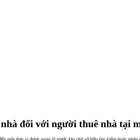
nhà đối với người thuê nhà tại m
ến một đơn vị được quản lý trước khi chủ sở hữu tìm kiếm hoặc nhận đư