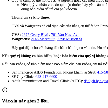
Quý vị cũng có thể hỏi CVS, Walgreens hoặc các hiệu thuốc bá
Nếu quý vị nhận vắc-xin tại hiệu thuốc, hãy yêu cầu nhà
dụng bảo hiểm để trả chi phí vắc-xin.
Thông tin về kho thuốc
CVS và Walgreens đã chỉ định các cửa hàng cụ thể ở San Franc
CVS:
2675 Geary Blvd
,
701 Van Ness Ave
Walgreens:
2145 Market St
,
3398 Mission St
Hãy gọi điện cho cửa hàng để chắc chắn họ có vắc-xin. Họ sẽ có 
Nếu quý vị không có bảo hiểm, hoặc bảo hiểm của quý vị không c
Nếu bạn không có bảo hiểm hoặc bảo hiểm của bạn không chi trả toàn 
San Francisco AIDS Foundation, Phòng khám tại Strut:
415-58
SF City Clinic:
628-217-6600
Adult Immunization and Travel Clinic (AITC):
đặt lịch hẹn qu
Vắc-xin này gồm 2 liều.