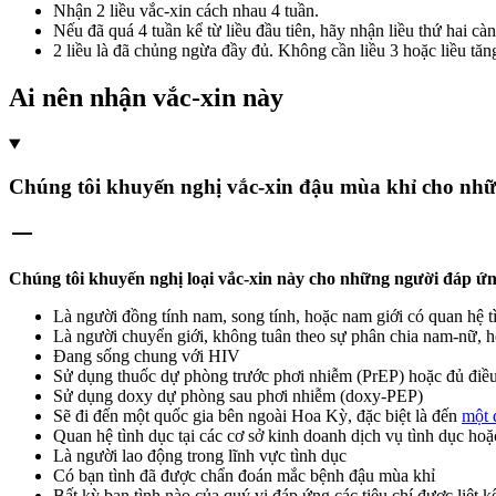
Nhận 2 liều vắc-xin cách nhau 4 tuần.
Nếu đã quá 4 tuần kể từ liều đầu tiên, hãy nhận liều thứ hai cà
2 liều là đã chủng ngừa đầy đủ. Không cần liều 3 hoặc liều tă
Ai nên nhận vắc-xin này
Chúng tôi khuyến nghị vắc-xin đậu mùa khỉ cho nhữ
Chúng tôi khuyến nghị loại vắc-xin này cho những người đáp ứng
Là người đồng tính nam, song tính, hoặc nam giới có quan hệ t
Là người chuyển giới, không tuân theo sự phân chia nam-nữ, ho
Đang sống chung với HIV
Sử dụng thuốc dự phòng trước phơi nhiễm (PrEP) hoặc đủ điều
Sử dụng doxy dự phòng sau phơi nhiễm (doxy-PEP)
Sẽ đi đến một quốc gia bên ngoài Hoa Kỳ, đặc biệt là đến
một 
Quan hệ tình dục tại các cơ sở kinh doanh dịch vụ tình dục ho
Là người lao động trong lĩnh vực tình dục
Có bạn tình đã được chẩn đoán mắc bệnh đậu mùa khỉ
Bất kỳ bạn tình nào của quý vị đáp ứng các tiêu chí được liệt kê