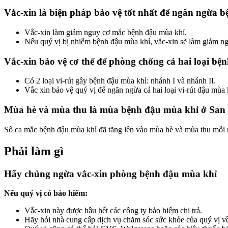
Vắc-xin là biện pháp bảo vệ tốt nhất để ngăn ngừa 
Vắc-xin làm giảm nguy cơ mắc bệnh đậu mùa khỉ.
Nếu quý vị bị nhiễm bệnh đậu mùa khỉ, vắc-xin sẽ làm giảm ng
Vắc-xin bảo vệ cơ thể để phòng chống cả hai loại bệ
Có 2 loại vi-rút gây bệnh đậu mùa khỉ: nhánh I và nhánh II.
Vắc xin bảo vệ quý vị để ngăn ngừa cả hai loại vi-rút đậu mùa k
Mùa hè và mùa thu là mùa bệnh đậu mùa khỉ ở San 
Số ca mắc bệnh đậu mùa khỉ đã tăng lên vào mùa hè và mùa thu mỗi
Phải làm gì
Hãy chủng ngừa vắc-xin phòng bệnh đậu mùa khỉ
Nếu quý vị có bảo hiểm:
Vắc-xin này được hầu hết các công ty bảo hiểm chi trả.
Hãy hỏi nhà cung cấp dịch vụ chăm sóc sức khỏe của quý vị về