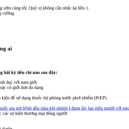
ng sớm càng tốt. Quý vị không cần nhắc lại liều 1.
ng cường.
ng ai
 bất kỳ tiêu chí nào sau đây:
ình dục với nam giới
ặc có giới tính đa dạng
 kiện để sử dụng thuốc dự phòng trước phơi nhiễm (PrEP)
quốc gia nơi bệnh đậu mùa khỉ nhánh I đang lây lan giữa người với ngư
ặc các sự kiện thương mại đông người
 ở trên