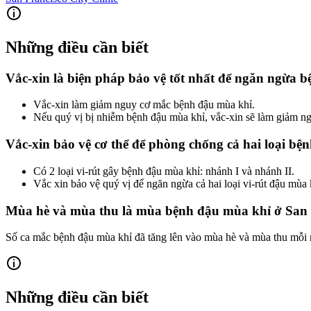
Những điều cần biết
Vắc-xin là biện pháp bảo vệ tốt nhất để ngăn ngừa 
Vắc-xin làm giảm nguy cơ mắc bệnh đậu mùa khỉ.
Nếu quý vị bị nhiễm bệnh đậu mùa khỉ, vắc-xin sẽ làm giảm ng
Vắc-xin bảo vệ cơ thể để phòng chống cả hai loại bệ
Có 2 loại vi-rút gây bệnh đậu mùa khỉ: nhánh I và nhánh II.
Vắc xin bảo vệ quý vị để ngăn ngừa cả hai loại vi-rút đậu mùa k
Mùa hè và mùa thu là mùa bệnh đậu mùa khỉ ở San 
Số ca mắc bệnh đậu mùa khỉ đã tăng lên vào mùa hè và mùa thu mỗi
Những điều cần biết