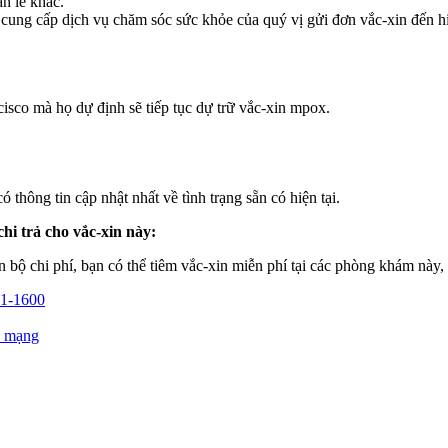
n lẻ khác.
 cung cấp dịch vụ chăm sóc sức khỏe của quý vị gửi đơn vắc-xin đến hi
isco mà họ dự định sẽ tiếp tục dự trữ vắc-xin mpox.
thông tin cập nhật nhất về tình trạng sẵn có hiện tại.
hi trả cho vắc-xin này:
bộ chi phí, bạn có thể tiêm vắc-xin miễn phí tại các phòng khám này,
1-1600
a mạng