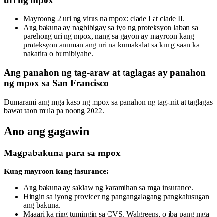
uri ng mpox
Mayroong 2 uri ng virus na mpox: clade I at clade II.
Ang bakuna ay nagbibigay sa iyo ng proteksyon laban sa
parehong uri ng mpox, nang sa gayon ay mayroon kang
proteksyon anuman ang uri na kumakalat sa kung saan ka
nakatira o bumibiyahe.
Ang panahon ng tag-araw at taglagas ay panahon
ng mpox sa San Francisco
Dumarami ang mga kaso ng mpox sa panahon ng tag-init at taglagas
bawat taon mula pa noong 2022.
Ano ang gagawin
Magpabakuna para sa mpox
Kung mayroon kang insurance:
Ang bakuna ay saklaw ng karamihan sa mga insurance.
Hingin sa iyong provider ng pangangalagang pangkalusugan
ang bakuna.
Maaari ka ring tumingin sa CVS, Walgreens, o iba pang mga