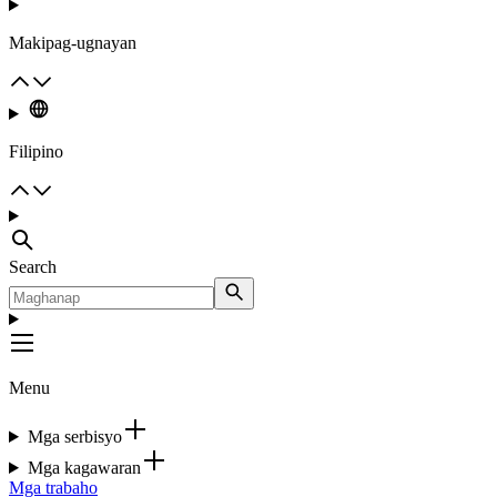
Makipag-ugnayan
Filipino
Search
Menu
Mga serbisyo
Mga kagawaran
Mga trabaho