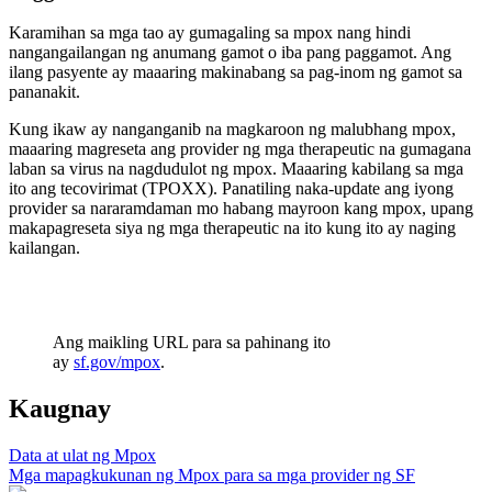
Karamihan sa mga tao ay gumagaling sa mpox nang hindi
nangangailangan ng anumang gamot o iba pang paggamot. Ang
ilang pasyente ay maaaring makinabang sa pag-inom ng gamot sa
pananakit.
Kung ikaw ay nanganganib na magkaroon ng malubhang mpox,
maaaring magreseta ang provider ng mga therapeutic na gumagana
laban sa virus na nagdudulot ng mpox. Maaaring kabilang sa mga
ito ang tecovirimat (TPOXX). Panatiling naka-update ang iyong
provider sa nararamdaman mo habang mayroon kang mpox, upang
makapagreseta siya ng mga therapeutic na ito kung ito ay naging
kailangan.
Ang maikling URL para sa pahinang ito
ay
sf.gov/mpox
.
Kaugnay
Data at ulat ng Mpox
Mga mapagkukunan ng Mpox para sa mga provider ng SF