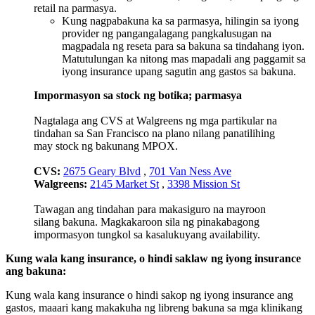
retail na parmasya.
Kung nagpabakuna ka sa parmasya, hilingin sa iyong
provider ng pangangalagang pangkalusugan na
magpadala ng reseta para sa bakuna sa tindahang iyon.
Matutulungan ka nitong mas mapadali ang paggamit sa
iyong insurance upang sagutin ang gastos sa bakuna.
Impormasyon sa stock ng botika; parmasya
Nagtalaga ang CVS at Walgreens ng mga partikular na
tindahan sa San Francisco na plano nilang panatilihing
may stock ng bakunang MPOX.
CVS:
2675 Geary Blvd
,
701 Van Ness Ave
Walgreens:
2145 Market St
,
3398 Mission St
Tawagan ang tindahan para makasiguro na mayroon
silang bakuna. Magkakaroon sila ng pinakabagong
impormasyon tungkol sa kasalukuyang availability.
Kung wala kang insurance, o hindi saklaw ng iyong insurance
ang bakuna:
Kung wala kang insurance o hindi sakop ng iyong insurance ang
gastos, maaari kang makakuha ng libreng bakuna sa mga klinikang