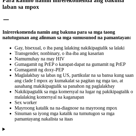
Para kanino namin inirerekomenda ang bakuna
laban sa mpox
Inirerekomenda namin ang bakuna para sa mga taong
natutugunan ang alinman sa mga sumusunod na pamantayan:
Gay, bisexual, o iba pang lalaking nakikipagtalik sa lalaki
Transgender, nonbinary, o iba-iba ang kasarian
Namumuhay na may HIV
Gumagamit ng PrEP o karapat-dapat na gumamit ng PrEP
Gumagamit ng doxy-PEP
Maglalakbay sa labas ng US, partikular na sa bansa kung saan
ang clade I mpox ay kumakalat sa pagitan ng mga tao​, at
aasahang makikipagtalik sa panahon ng paglalakbay
Nakikipagtalik sa mga komersyal na lugar ng pakikipagtalik o
malalaking komersyal na kaganapan
Sex worker
Mayroong katalik na na-diagnose na mayroong mpox
Sinuman sa iyong mga katalik na tumutugon sa mga
pamantayang nakalista sa itaas