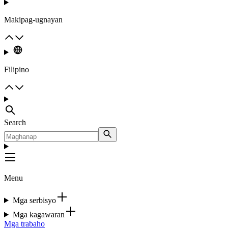
Makipag-ugnayan
Filipino
Search
Menu
Mga serbisyo
Mga kagawaran
Mga trabaho