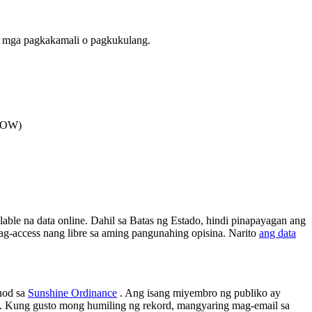
g mga pagkakamali o pagkukulang.
 ROW)
lable na data online. Dahil sa Batas ng Estado, hindi pinapayagan ang
g-access nang libre sa aming pangunahing opisina. Narito
ang data
nod sa
Sunshine Ordinance
. Ang isang miyembro ng publiko ay
n. Kung gusto mong humiling ng rekord, mangyaring mag-email sa