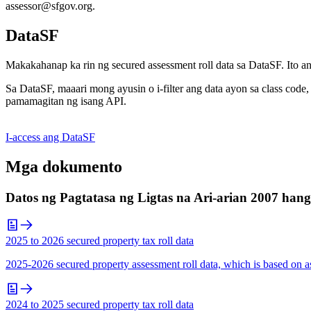
assessor@sfgov.org.
DataSF
Makakahanap ka rin ng secured assessment roll data sa DataSF. Ito an
Sa DataSF, maaari mong ayusin o i-filter ang data ayon sa class code
pamamagitan ng isang API.
I-access ang DataSF
Mga dokumento
Datos ng Pagtatasa ng Ligtas na Ari-arian 2007 han
2025 to 2026 secured property tax roll data
2025-2026 secured property assessment roll data, which is based on as
2024 to 2025 secured property tax roll data