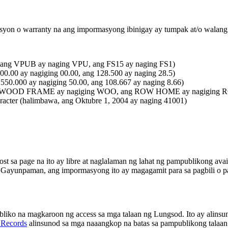
asyon o warranty na ang impormasyong ibinigay ay tumpak at/o walan
a, ang VPUB ay naging VPU, ang FS15 ay naging FS1)
,500.00 ay nagiging 00.00, ang 128.500 ay naging 28.5)
0,550.000 ay nagiging 50.00, ang 108.667 ay naging 8.66)
wa, ang WOOD FRAME ay nagiging WOO, ang ROW HOME ay nagiging
aracter (halimbawa, ang Oktubre 1, 2004 ay naging 41001)
t sa page na ito ay libre at naglalaman ng lahat ng pampublikong avai
Gayunpaman, ang impormasyong ito ay magagamit para sa pagbili o pa
liko na magkaroon ng access sa mga talaan ng Lungsod. Ito ay alinsu
 Records
alinsunod sa mga naaangkop na batas sa pampublikong talaa