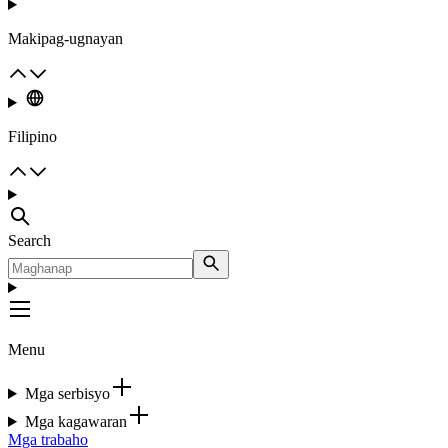
Makipag-ugnayan
Filipino
Search
Menu
Mga serbisyo
Mga kagawaran
Mga trabaho