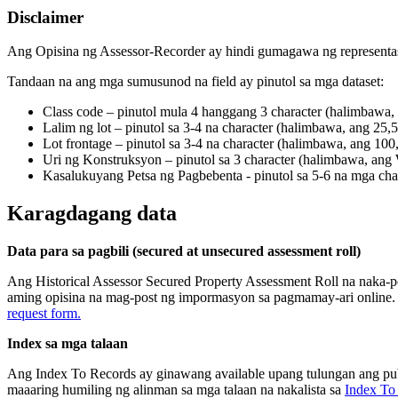
Disclaimer
Ang Opisina ng Assessor-Recorder ay hindi gumagawa ng represent
Tandaan na ang mga sumusunod na field ay pinutol sa mga dataset:
Class code – pinutol mula 4 hanggang 3 character (halimbaw
Lalim ng lot – pinutol sa 3-4 na character (halimbawa, ang 25
Lot frontage – pinutol sa 3-4 na character (halimbawa, ang 10
Uri ng Konstruksyon – pinutol sa 3 character (halimba
Kasalukuyang Petsa ng Pagbebenta - pinutol sa 5-6 na mga ch
Karagdagang data
Data para sa pagbili (secured at unsecured assessment roll)
Ang Historical Assessor Secured Property Assessment Roll na naka-pos
aming opisina na mag-post ng impormasyon sa pagmamay-ari online. 
request form.
Index sa mga talaan
Ang Index To Records ay ginawang available upang tulungan ang pub
maaaring humiling ng alinman sa mga talaan na nakalista sa
Index To