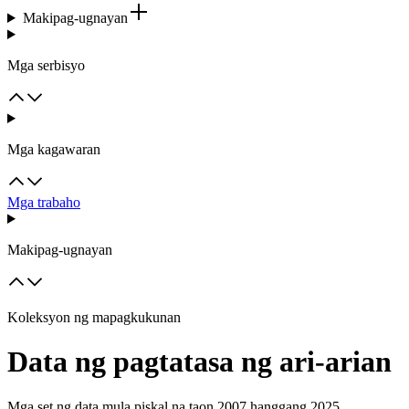
Makipag-ugnayan
Mga serbisyo
Mga kagawaran
Mga trabaho
Makipag-ugnayan
Koleksyon ng mapagkukunan
Data ng pagtatasa ng ari-arian
Mga set ng data mula piskal na taon 2007 hanggang 2025.