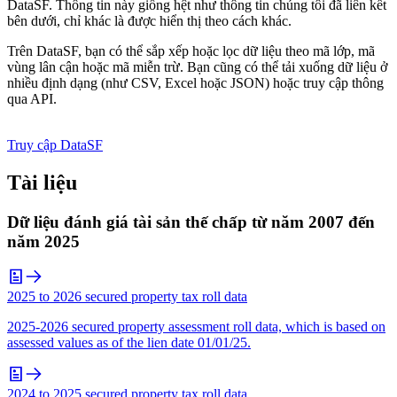
DataSF. Thông tin này giống hệt như thông tin chúng tôi đã liên kết
bên dưới, chỉ khác là được hiển thị theo cách khác.
Trên DataSF, bạn có thể sắp xếp hoặc lọc dữ liệu theo mã lớp, mã
vùng lân cận hoặc mã miễn trừ. Bạn cũng có thể tải xuống dữ liệu ở
nhiều định dạng (như CSV, Excel hoặc JSON) hoặc truy cập thông
qua API.
Truy cập DataSF
Tài liệu
Dữ liệu đánh giá tài sản thế chấp từ năm 2007 đến
năm 2025
2025 to 2026 secured property tax roll data
2025-2026 secured property assessment roll data, which is based on
assessed values as of the lien date 01/01/25.
2024 to 2025 secured property tax roll data