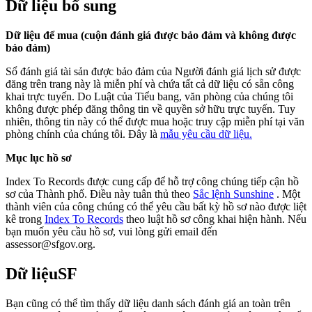
Dữ liệu bổ sung
Dữ liệu để mua (cuộn đánh giá được bảo đảm và không được
bảo đảm)
Sổ đánh giá tài sản được bảo đảm của Người đánh giá lịch sử được
đăng trên trang này là miễn phí và chứa tất cả dữ liệu có sẵn công
khai trực tuyến. Do Luật của Tiểu bang, văn phòng của chúng tôi
không được phép đăng thông tin về quyền sở hữu trực tuyến. Tuy
nhiên, thông tin này có thể được mua hoặc truy cập miễn phí tại văn
phòng chính của chúng tôi. Đây là
mẫu yêu cầu dữ liệu.
Mục lục hồ sơ
Index To Records được cung cấp để hỗ trợ công chúng tiếp cận hồ
sơ của Thành phố. Điều này tuân thủ theo
Sắc lệnh Sunshine
. Một
thành viên của công chúng có thể yêu cầu bất kỳ hồ sơ nào được liệt
kê trong
Index To Records
theo luật hồ sơ công khai hiện hành. Nếu
bạn muốn yêu cầu hồ sơ, vui lòng gửi email đến
assessor@sfgov.org.
Dữ liệuSF
Bạn cũng có thể tìm thấy dữ liệu danh sách đánh giá an toàn trên