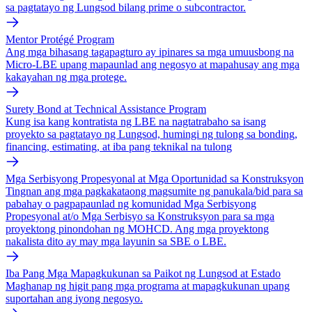
sa pagtatayo ng Lungsod bilang prime o subcontractor.
Mentor Protégé Program
Ang mga bihasang tagapagturo ay ipinares sa mga umuusbong na
Micro-LBE upang mapaunlad ang negosyo at mapahusay ang mga
kakayahan ng mga protege.
Surety Bond at Technical Assistance Program
Kung isa kang kontratista ng LBE na nagtatrabaho sa isang
proyekto sa pagtatayo ng Lungsod, humingi ng tulong sa bonding,
financing, estimating, at iba pang teknikal na tulong
Mga Serbisyong Propesyonal at Mga Oportunidad sa Konstruksyon
Tingnan ang mga pagkakataong magsumite ng panukala/bid para sa
pabahay o pagpapaunlad ng komunidad Mga Serbisyong
Propesyonal at/o Mga Serbisyo sa Konstruksyon para sa mga
proyektong pinondohan ng MOHCD. Ang mga proyektong
nakalista dito ay may mga layunin sa SBE o LBE.
Iba Pang Mga Mapagkukunan sa Paikot ng Lungsod at Estado
Maghanap ng higit pang mga programa at mapagkukunan upang
suportahan ang iyong negosyo.