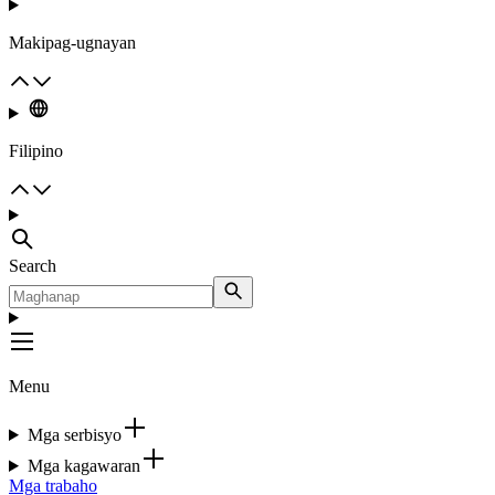
Makipag-ugnayan
Filipino
Search
Menu
Mga serbisyo
Mga kagawaran
Mga trabaho