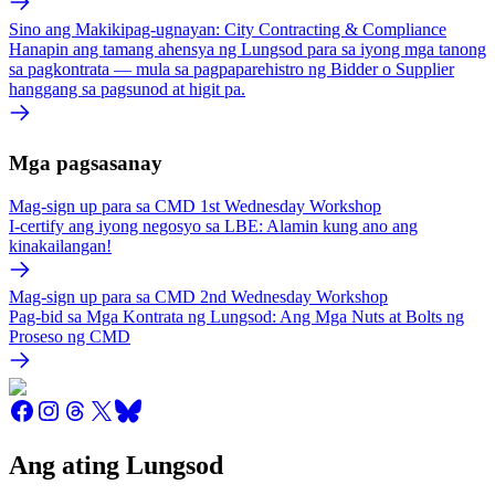
Sino ang Makikipag-ugnayan: City Contracting & Compliance
Hanapin ang tamang ahensya ng Lungsod para sa iyong mga tanong
sa pagkontrata — mula sa pagpaparehistro ng Bidder o Supplier
hanggang sa pagsunod at higit pa.
Mga pagsasanay
Mag-sign up para sa CMD 1st Wednesday Workshop
I-certify ang iyong negosyo sa LBE: Alamin kung ano ang
kinakailangan!
Mag-sign up para sa CMD 2nd Wednesday Workshop
Pag-bid sa Mga Kontrata ng Lungsod: Ang Mga Nuts at Bolts ng
Proseso ng CMD
Ang ating Lungsod