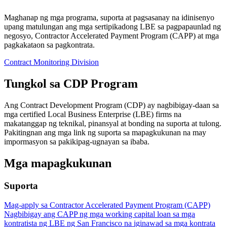
Maghanap ng mga programa, suporta at pagsasanay na idinisenyo
upang matulungan ang mga sertipikadong LBE sa pagpapaunlad ng
negosyo, Contractor Accelerated Payment Program (CAPP) at mga
pagkakataon sa pagkontrata.
Contract Monitoring Division
Tungkol sa CDP Program
Ang Contract Development Program (CDP) ay nagbibigay-daan sa
mga certified Local Business Enterprise (LBE) firms na
makatanggap ng teknikal, pinansyal at bonding na suporta at tulong.
Pakitingnan ang mga link ng suporta sa mapagkukunan na may
impormasyon sa pakikipag-ugnayan sa ibaba.
Mga mapagkukunan
Suporta
Mag-apply sa Contractor Accelerated Payment Program (CAPP)
Nagbibigay ang CAPP ng mga working capital loan sa mga
kontratista ng LBE ng San Francisco na iginawad sa mga kontrata