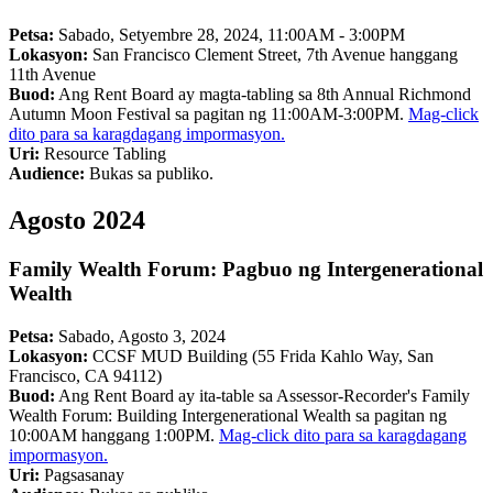
Petsa:
Sabado, Setyembre 28, 2024, 11:00AM - 3:00PM
Lokasyon:
San Francisco Clement Street, 7th Avenue hanggang
11th Avenue
Buod:
Ang Rent Board ay magta-tabling sa 8th Annual Richmond
Autumn Moon Festival sa pagitan ng 11:00AM-3:00PM.
Mag-click
dito para sa karagdagang impormasyon.
Uri:
Resource Tabling
Audience:
Bukas sa publiko.
Agosto 2024
Family Wealth Forum: Pagbuo ng Intergenerational
Wealth
Petsa:
Sabado, Agosto 3, 2024
Lokasyon:
CCSF MUD Building (55 Frida Kahlo Way, San
Francisco, CA 94112)
Buod:
Ang Rent Board ay ita-table sa Assessor-Recorder's Family
Wealth Forum: Building Intergenerational Wealth sa pagitan ng
10:00AM hanggang 1:00PM.
Mag-click dito para sa karagdagang
impormasyon.
Uri:
Pagsasanay