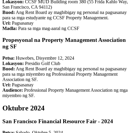
Lokasyon:
CCSF MUD Building room 380 (55 Frida Kahlo Way,
San Francisco, CA 94112)
Buod:
Ang Rent Board ay magbibigay ng personal na pagsasanay
para sa mga estudyante ng CCSF Property Management.
Uri:
Pagsasanay
Madla:
Para sa mga mag-aaral ng CCSF
Propesyonal na Property Management Association
ng SF
Petsa:
Huwebes, Disyembre 12, 2024
Lokasyon:
Presidio Golf Club
Buod:
Ang Rent Board ay magbibigay ng personal na pagsasanay
para sa mga miyembro ng Professional Property Management
Association ng SF.
Uri:
Pagsasanay
Audience:
Professional Property Management Association ng mga
miyembro ng SF.
Oktubre 2024
San Francisco Financial Resource Fair - 2024
Petsa:
Sabado, Oktubre 5, 2024