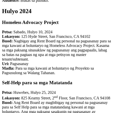
Audience:
Bukas sa publiko.
Hulyo 2024
Homeless Advocacy Project
Petsa:
Sabado, Hulyo 10, 2024
Lokasyon:
125 Hyde Street, San Francisco, CA 94102
Buod:
Nagbigay ang Rent Board ng personal na pagsasanay para sa
mga kawani at boluntaryo ng Homeless Advocacy Project. Kasama
sa mga paksang sinasaklaw ng pagsasanay ang pagpapaalis, labag
sa batas na pagtaas ng upa at mga petisyon ng master
tenant/subtenant.
Uri:
Pagsasanay
Madla:
Para sa mga kawani at boluntaryo ng Proyekto sa
Pagsusulong sa Walang Tahanan.
Self-Help para sa mga Matatanda
Petsa:
Huwebes, Hulyo 25, 2024
nd
Lokasyon:
825 Kearny Street, 2
Floor, San Francisco, CA 94108
Buod:
Ang Rent Board ay magbibigay ng personal na pagsasanay
para sa Self Help para sa mga matatandang kawani at mga
boluntaryo. Ang mga paksang sasakupin ng pagsasanay ay