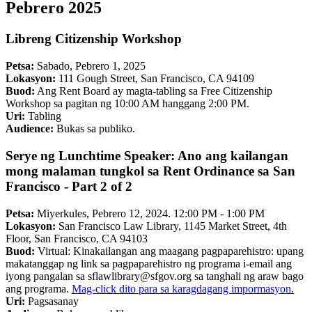
Pebrero 2025
Libreng Citizenship Workshop
Petsa:
Sabado, Pebrero 1, 2025
Lokasyon:
111 Gough Street, San Francisco, CA 94109
Buod:
Ang Rent Board ay magta-tabling sa Free Citizenship
Workshop sa pagitan ng 10:00 AM hanggang 2:00 PM.
Uri:
Tabling
Audience:
Bukas sa publiko.
Serye ng Lunchtime Speaker: Ano ang kailangan
mong malaman tungkol sa Rent Ordinance sa San
Francisco - Part 2 of 2
Petsa:
Miyerkules, Pebrero 12, 2024. 12:00 PM - 1:00 PM
Lokasyon:
San Francisco Law Library, 1145 Market Street, 4th
Floor, San Francisco, CA 94103
Buod:
Virtual: Kinakailangan ang maagang pagpaparehistro: upang
makatanggap ng link sa pagpaparehistro ng programa i-email ang
iyong pangalan sa sflawlibrary@sfgov.org sa tanghali ng araw bago
ang programa.
Mag-click dito para sa karagdagang impormasyon.
Uri:
Pagsasanay