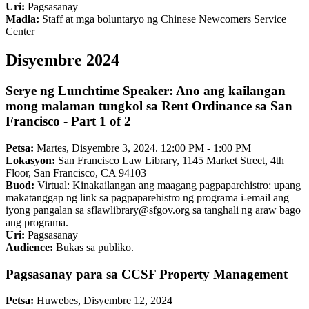
Uri:
Pagsasanay
Madla:
Staff at mga boluntaryo ng Chinese Newcomers Service
Center
Disyembre 2024
Serye ng Lunchtime Speaker: Ano ang kailangan
mong malaman tungkol sa Rent Ordinance sa San
Francisco - Part 1 of 2
Petsa:
Martes, Disyembre 3, 2024. 12:00 PM - 1:00 PM
Lokasyon:
San Francisco Law Library, 1145 Market Street, 4th
Floor, San Francisco, CA 94103
Buod:
Virtual: Kinakailangan ang maagang pagpaparehistro: upang
makatanggap ng link sa pagpaparehistro ng programa i-email ang
iyong pangalan sa sflawlibrary@sfgov.org sa tanghali ng araw bago
ang programa.
Uri:
Pagsasanay
Audience:
Bukas sa publiko.
Pagsasanay para sa CCSF Property Management
Petsa:
Huwebes, Disyembre 12, 2024