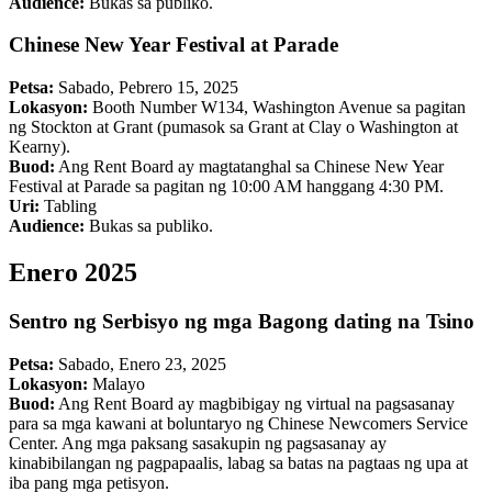
Audience:
Bukas sa publiko.
Chinese New Year Festival at Parade
Petsa:
Sabado, Pebrero 15, 2025
Lokasyon:
Booth Number W134, Washington Avenue sa pagitan
ng Stockton at Grant (pumasok sa Grant at Clay o Washington at
Kearny).
Buod:
Ang Rent Board ay magtatanghal sa Chinese New Year
Festival at Parade sa pagitan ng 10:00 AM hanggang 4:30 PM.
Uri:
Tabling
Audience:
Bukas sa publiko.
Enero 2025
Sentro ng Serbisyo ng mga Bagong dating na Tsino
Petsa:
Sabado, Enero 23, 2025
Lokasyon:
Malayo
Buod:
Ang Rent Board ay magbibigay ng virtual na pagsasanay
para sa mga kawani at boluntaryo ng Chinese Newcomers Service
Center. Ang mga paksang sasakupin ng pagsasanay ay
kinabibilangan ng pagpapaalis, labag sa batas na pagtaas ng upa at
iba pang mga petisyon.