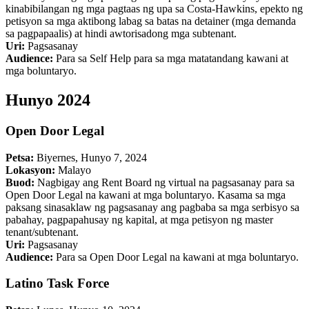
kinabibilangan ng mga pagtaas ng upa sa Costa-Hawkins, epekto ng
petisyon sa mga aktibong labag sa batas na detainer (mga demanda
sa pagpapaalis) at hindi awtorisadong mga subtenant.
Uri:
Pagsasanay
Audience:
Para sa Self Help para sa mga matatandang kawani at
mga boluntaryo.
Hunyo 2024
Open Door Legal
Petsa:
Biyernes, Hunyo 7, 2024
Lokasyon:
Malayo
Buod:
Nagbigay ang Rent Board ng virtual na pagsasanay para sa
Open Door Legal na kawani at mga boluntaryo. Kasama sa mga
paksang sinasaklaw ng pagsasanay ang pagbaba sa mga serbisyo sa
pabahay, pagpapahusay ng kapital, at mga petisyon ng master
tenant/subtenant.
Uri:
Pagsasanay
Audience:
Para sa Open Door Legal na kawani at mga boluntaryo.
Latino Task Force