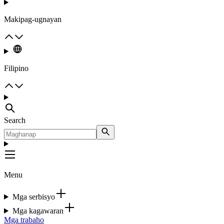
Makipag-ugnayan
Filipino
Search
Menu
Mga serbisyo
Mga kagawaran
Mga trabaho