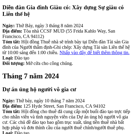
Diễn đàn Gia đình Giàu có: Xây dựng Sự giàu có
Liên thế hệ
Ngày:
Thứ Bảy, ngày 3 tháng 8 năm 2024
Địa điểm:
Tòa nhà CCSF MUD (55 Frida Kahlo Way, San
Francisco, CA 94112)
Tóm tắt:
Hội đồng Thuê nhà sẽ trình bày tại Diễn đàn Tài sản Gia
đình của Người thẩm định-Ghi chép: Xây dựng Tài sản Liên thế hệ
từ 10:00 sáng đến 1:00 chiều.
Nhấp vào đây để biết thêm thông tin.
Loại:
Đào tạo
Đối tượng:
Mở cửa cho công chúng.
Tháng 7 năm 2024
Dự án ủng hộ người vô gia cư
Ngày:
Thứ bảy, ngày 10 tháng 7 năm 2024
Địa điểm:
125 Hyde Street, San Francisco, CA 94102
Tóm tắt:
Hội đồng cho thuê đã cung cấp một buổi đào tạo trực tiếp
cho nhân viên và tình nguyện viên của Dự án ủng hộ người vô gia
cư. Các chủ đề đào tạo bao gồm trục xuất, tăng tiền thuê nhà bất
hợp pháp và đơn thỉnh cầu của người thuê chính/người thuê phụ.
Loại:
Đào tạo