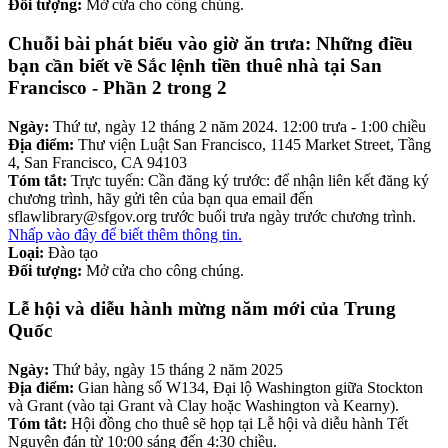
Đối tượng:
Mở cửa cho công chúng.
Chuỗi bài phát biểu vào giờ ăn trưa: Những điều
bạn cần biết về Sắc lệnh tiền thuê nhà tại San
Francisco - Phần 2 trong 2
Ngày:
Thứ tư, ngày 12 tháng 2 năm 2024. 12:00 trưa - 1:00 chiều
Địa điểm:
Thư viện Luật San Francisco, 1145 Market Street, Tầng
4, San Francisco, CA 94103
Tóm tắt:
Trực tuyến: Cần đăng ký trước: để nhận liên kết đăng ký
chương trình, hãy gửi tên của bạn qua email đến
sflawlibrary@sfgov.org trước buổi trưa ngày trước chương trình.
Nhấp vào đây để biết thêm thông tin.
Loại:
Đào tạo
Đối tượng:
Mở cửa cho công chúng.
Lễ hội và diễu hành mừng năm mới của Trung
Quốc
Ngày:
Thứ bảy, ngày 15 tháng 2 năm 2025
Địa điểm:
Gian hàng số W134, Đại lộ Washington giữa Stockton
và Grant (vào tại Grant và Clay hoặc Washington và Kearny).
Tóm tắt:
Hội đồng cho thuê sẽ họp tại Lễ hội và diễu hành Tết
Nguyên đán từ 10:00 sáng đến 4:30 chiều.