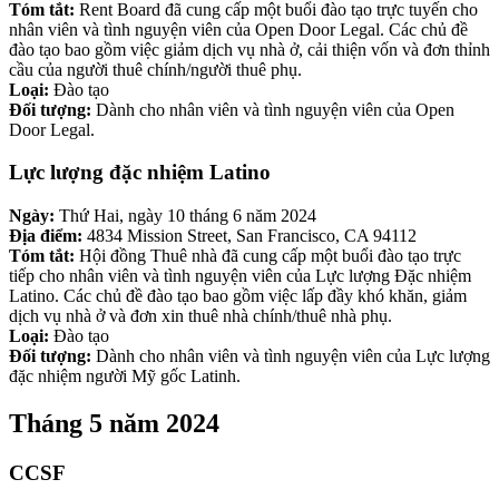
Tóm tắt:
Rent Board đã cung cấp một buổi đào tạo trực tuyến cho
nhân viên và tình nguyện viên của Open Door Legal. Các chủ đề
đào tạo bao gồm việc giảm dịch vụ nhà ở, cải thiện vốn và đơn thỉnh
cầu của người thuê chính/người thuê phụ.
Loại:
Đào tạo
Đối tượng:
Dành cho nhân viên và tình nguyện viên của Open
Door Legal.
Lực lượng đặc nhiệm Latino
Ngày:
Thứ Hai, ngày 10 tháng 6 năm 2024
Địa điểm:
4834 Mission Street, San Francisco, CA 94112
Tóm tắt:
Hội đồng Thuê nhà đã cung cấp một buổi đào tạo trực
tiếp cho nhân viên và tình nguyện viên của Lực lượng Đặc nhiệm
Latino. Các chủ đề đào tạo bao gồm việc lấp đầy khó khăn, giảm
dịch vụ nhà ở và đơn xin thuê nhà chính/thuê nhà phụ.
Loại:
Đào tạo
Đối tượng:
Dành cho nhân viên và tình nguyện viên của Lực lượng
đặc nhiệm người Mỹ gốc Latinh.
Tháng 5 năm 2024
CCSF