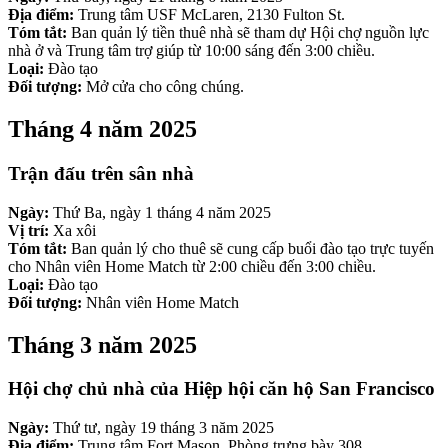
Địa điểm:
Trung tâm USF McLaren, 2130 Fulton St.
Tóm tắt:
Ban quản lý tiền thuê nhà sẽ tham dự Hội chợ nguồn lực
nhà ở và Trung tâm trợ giúp từ 10:00 sáng đến 3:00 chiều.
Loại:
Đào tạo
Đối tượng:
Mở cửa cho công chúng.
Tháng 4 năm 2025
Trận đấu trên sân nhà
Ngày:
Thứ Ba, ngày 1 tháng 4 năm 2025
Vị trí:
Xa xôi
Tóm tắt:
Ban quản lý cho thuê sẽ cung cấp buổi đào tạo trực tuyến
cho Nhân viên Home Match từ 2:00 chiều đến 3:00 chiều.
Loại:
Đào tạo
Đối tượng:
Nhân viên Home Match
Tháng 3 năm 2025
Hội chợ chủ nhà của Hiệp hội căn hộ San Francisco
Ngày:
Thứ tư, ngày 19 tháng 3 năm 2025
Địa điểm:
Trung tâm Fort Mason, Phòng trưng bày 308