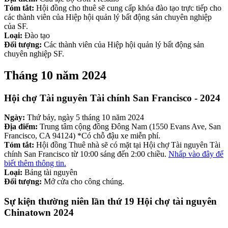
Tóm tắt:
Hội đồng cho thuê sẽ cung cấp khóa đào tạo trực tiếp cho
các thành viên của Hiệp hội quản lý bất động sản chuyên nghiệp
của SF.
Loại:
Đào tạo
Đối tượng:
Các thành viên của Hiệp hội quản lý bất động sản
chuyên nghiệp SF.
Tháng 10 năm 2024
Hội chợ Tài nguyên Tài chính San Francisco - 2024
Ngày:
Thứ bảy, ngày 5 tháng 10 năm 2024
Địa điểm:
Trung tâm cộng đồng Đông Nam (1550 Evans Ave, San
Francisco, CA 94124) *Có chỗ đậu xe miễn phí.
Tóm tắt:
Hội đồng Thuê nhà sẽ có mặt tại Hội chợ Tài nguyên Tài
chính San Francisco từ 10:00 sáng đến 2:00 chiều.
Nhấp vào đây để
biết thêm thông tin.
Loại:
Bảng tài nguyên
Đối tượng:
Mở cửa cho công chúng.
Sự kiện thường niên lần thứ 19 Hội chợ tài nguyên
Chinatown 2024