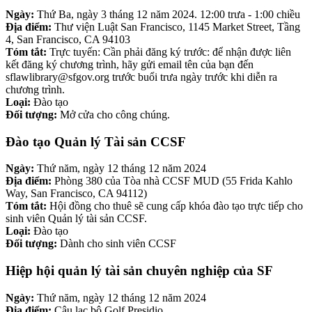
Ngày:
Thứ Ba, ngày 3 tháng 12 năm 2024. 12:00 trưa - 1:00 chiều
Địa điểm:
Thư viện Luật San Francisco, 1145 Market Street, Tầng
4, San Francisco, CA 94103
Tóm tắt:
Trực tuyến: Cần phải đăng ký trước: để nhận được liên
kết đăng ký chương trình, hãy gửi email tên của bạn đến
sflawlibrary@sfgov.org trước buổi trưa ngày trước khi diễn ra
chương trình.
Loại:
Đào tạo
Đối tượng:
Mở cửa cho công chúng.
Đào tạo Quản lý Tài sản CCSF
Ngày:
Thứ năm, ngày 12 tháng 12 năm 2024
Địa điểm:
Phòng 380 của Tòa nhà CCSF MUD (55 Frida Kahlo
Way, San Francisco, CA 94112)
Tóm tắt:
Hội đồng cho thuê sẽ cung cấp khóa đào tạo trực tiếp cho
sinh viên Quản lý tài sản CCSF.
Loại:
Đào tạo
Đối tượng:
Dành cho sinh viên CCSF
Hiệp hội quản lý tài sản chuyên nghiệp của SF
Ngày:
Thứ năm, ngày 12 tháng 12 năm 2024
Địa điểm:
Câu lạc bộ Golf Presidio