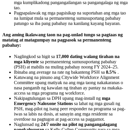
mga kumplikadong pangangailangan sa pangangalaga ng mga
tao.
Pagpapalawak ng mga pagsisikap na suportahan ang mga tao
na lumipat mula sa permanenteng sumusuportang pabahay
patungo sa iba pang pabahay na kanilang kayang bayaran.
Ang aming ikalawang taon na pag-unlad tungo sa pagtaas ng
matatag at matagumpay na pagpasok sa permanenteng
pabahay:
Naglingkod sa higit sa
17,000 dating walang tirahan na
mga kliyente
sa permanenteng sumusuportang pabahay
(PSH) at mabilis na muling pabahay noong FY 2024–25.
Ibinaba ang average na rate ng bakanteng PSH sa
8.5%
.
Katuwang na pinuno ang Citywide Workforce Alignment
Committee upang matiyak na ang mga taong nakakaranas o
nasa panganib ng kawalan ng tirahan ay pantay na makaka-
access sa mga programa ng workforce.
Nakipagtulungan sa DPH upang mag-install ng
mga
Emergency Naloxone Stations
sa lahat ng mga gusali ng
PSH, mag-pilot ng isang peer responder na programa sa pag-
iwas sa labis na dosis, at sanayin ang mga residente sa
overdose na pagtugon at pag-access sa paggamot.
Naglunsad ng
24/7 onsite na pilot ng pangangalagang
pangkalusugan
sa Kelly Cullen Community para sa mga