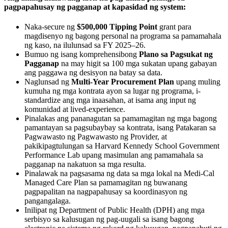
pagpapahusay ng pagganap at kapasidad ng system:
Naka-secure ng
$500,000 Tipping Point
grant para
magdisenyo ng bagong personal na programa sa pamamahala
ng kaso, na ilulunsad sa FY 2025–26.
Bumuo ng isang komprehensibong
Plano sa Pagsukat ng
Pagganap
na may higit sa 100 mga sukatan upang gabayan
ang paggawa ng desisyon na batay sa data.
Naglunsad ng
Multi-Year Procurement Plan
upang muling
kumuha ng mga kontrata ayon sa lugar ng programa, i-
standardize ang mga inaasahan, at isama ang input ng
komunidad at lived-experience.
Pinalakas ang pananagutan sa pamamagitan ng mga bagong
pamantayan sa pagsubaybay sa kontrata, isang Patakaran sa
Pagwawasto ng Pagwawasto ng Provider, at
pakikipagtulungan sa Harvard Kennedy School Government
Performance Lab upang masimulan ang pamamahala sa
pagganap na nakatuon sa mga resulta.
Pinalawak na pagsasama ng data sa mga lokal na Medi-Cal
Managed Care Plan sa pamamagitan ng buwanang
pagpapalitan na nagpapahusay sa koordinasyon ng
pangangalaga.
Inilipat ng Department of Public Health (DPH) ang mga
serbisyo sa kalusugan ng pag-uugali sa isang bagong