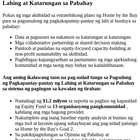
Lahing at Katarungan sa Pabahay
Pokus ng mga aktibidad sa estratehikong plano ng Home by the Bay
para sa pagsusulong ng pagkakapantay-pantay ng lahi at hustisya sa
pabahay:
Data at pagsusuri na nakatuon sa katarungan at katarungan.
Mga collaborative partnership at shared decision making.
Panloob at panlabas na equity-focused capacity-building at
non-profit sustainability na aktibidad.
Pagbibigay-kapangyarihan sa pamumuno ng mga apektadong
komunidad at mga taong may buhay na kadalubhasaan.
Ang aming ikalawang taon na pag-unlad tungo sa Pagsulong
ng Pagkapantay-pantay ng Lahing at Katarungan sa Pabahay
sa sistema ng pagtugon sa kawalan ng tirahan:
Namahagi ng
$1.2 milyon
sa suporta sa pagbuo ng kapasidad
ng Equity Fund sa
13 organisasyong pangkomunidad
,
kabilang ang mga bagong provider.
Nakumpleto ang isang baseline equity analysis at bumuo ng
mga tool at layunin upang subaybayan ang pag-unlad patungo
sa Home by the Bay's Goal 2.
Sa pakikipagtulungan sa Opisina ng Pabahay at