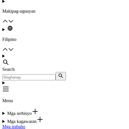
Makipag-ugnayan
Filipino
Search
Menu
Mga serbisyo
Mga kagawaran
Mga trabaho