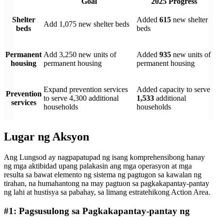
Goal
2025 Progress
Shelter
Added
615
new shelter
Add 1,075 new shelter beds
beds
beds
Permanent
Add 3,250 new units of
Added
935
new units of
housing
permanent housing
permanent housing
Expand prevention services
Added capacity to serve
Prevention
to serve 4,300 additional
1,533
additional
services
households
households
Lugar ng Aksyon
Ang Lungsod ay nagpapatupad ng isang komprehensibong hanay
ng mga aktibidad upang palakasin ang mga operasyon at mga
resulta sa bawat elemento ng sistema ng pagtugon sa kawalan ng
tirahan, na humahantong na may pagtuon sa pagkakapantay-pantay
ng lahi at hustisya sa pabahay, sa limang estratehikong Action Area.
#1: Pagsusulong sa Pagkakapantay-pantay ng