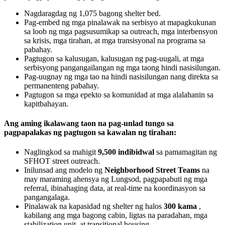
Nagdaragdag ng 1,075 bagong shelter bed.
Pag-embed ng mga pinalawak na serbisyo at mapagkukunan
sa loob ng mga pagsusumikap sa outreach, mga interbensyon
sa krisis, mga tirahan, at mga transisyonal na programa sa
pabahay.
Pagtugon sa kalusugan, kalusugan ng pag-uugali, at mga
serbisyong pangangailangan ng mga taong hindi nasisilungan.
Pag-uugnay ng mga tao na hindi nasisilungan nang direkta sa
permanenteng pabahay.
Pagtugon sa mga epekto sa komunidad at mga alalahanin sa
kapitbahayan.
Ang aming ikalawang taon na pag-unlad tungo sa
pagpapalakas ng pagtugon sa kawalan ng tirahan:
Naglingkod sa mahigit
9,500 indibidwal
sa pamamagitan ng
SFHOT street outreach.
Inilunsad ang modelo ng
Neighborhood Street Teams
na
may maraming ahensya ng Lungsod, pagpapabuti ng mga
referral, ibinahaging data, at real-time na koordinasyon sa
pangangalaga.
Pinalawak na kapasidad ng shelter ng halos
300 kama
,
kabilang ang mga bagong cabin, ligtas na paradahan, mga
stabilization unit, at transitional housing.