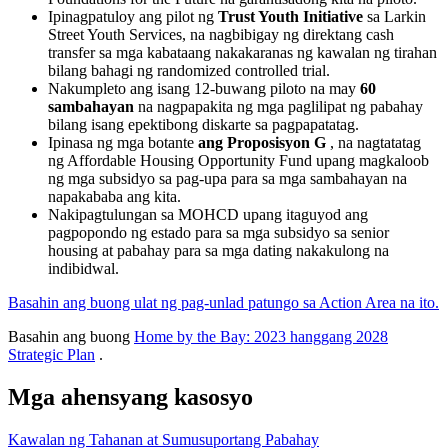
Ipinagpatuloy ang pilot ng
Trust Youth Initiative
sa Larkin
Street Youth Services, na nagbibigay ng direktang cash
transfer sa mga kabataang nakakaranas ng kawalan ng tirahan
bilang bahagi ng randomized controlled trial.
Nakumpleto ang isang 12-buwang piloto na may
60
sambahayan
na nagpapakita ng mga paglilipat ng pabahay
bilang isang epektibong diskarte sa pagpapatatag.
Ipinasa ng mga botante
ang Proposisyon G
, na nagtatatag
ng Affordable Housing Opportunity Fund upang magkaloob
ng mga subsidyo sa pag-upa para sa mga sambahayan na
napakababa ang kita.
Nakipagtulungan sa MOHCD upang itaguyod ang
pagpopondo ng estado para sa mga subsidyo sa senior
housing at pabahay para sa mga dating nakakulong na
indibidwal.
Basahin ang buong ulat ng pag-unlad patungo sa Action Area na ito.
Basahin ang buong
Home by the Bay: 2023 hanggang 2028
Strategic Plan
.
Mga ahensyang kasosyo
Kawalan ng Tahanan at Sumusuportang Pabahay