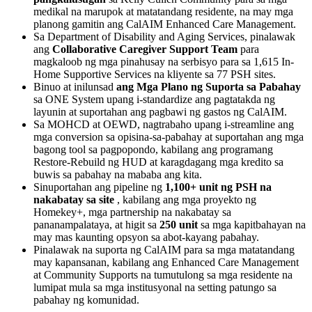
medikal na marupok at matatandang residente, na may mga
planong gamitin ang CalAIM Enhanced Care Management.
Sa Department of Disability and Aging Services, pinalawak
ang
Collaborative Caregiver Support Team
para
magkaloob ng mga pinahusay na serbisyo para sa 1,615 In-
Home Supportive Services na kliyente sa 77 PSH sites.
Binuo at inilunsad
ang Mga Plano ng Suporta sa Pabahay
sa ONE System upang i-standardize ang pagtatakda ng
layunin at suportahan ang pagbawi ng gastos ng CalAIM.
Sa MOHCD at OEWD, nagtrabaho upang i-streamline ang
mga conversion sa opisina-sa-pabahay at suportahan ang mga
bagong tool sa pagpopondo, kabilang ang programang
Restore-Rebuild ng HUD at karagdagang mga kredito sa
buwis sa pabahay na mababa ang kita.
Sinuportahan ang pipeline ng
1,100+ unit ng PSH na
nakabatay sa site
, kabilang ang mga proyekto ng
Homekey+, mga partnership na nakabatay sa
pananampalataya, at higit sa
250 unit
sa mga kapitbahayan na
may mas kaunting opsyon sa abot-kayang pabahay.
Pinalawak na suporta ng CalAIM para sa mga matatandang
may kapansanan, kabilang ang Enhanced Care Management
at Community Supports na tumutulong sa mga residente na
lumipat mula sa mga institusyonal na setting patungo sa
pabahay ng komunidad.