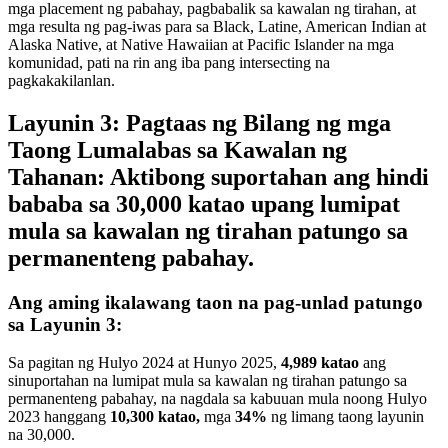
mga placement ng pabahay, pagbabalik sa kawalan ng tirahan, at
mga resulta ng pag-iwas para sa Black, Latine, American Indian at
Alaska Native, at Native Hawaiian at Pacific Islander na mga
komunidad, pati na rin ang iba pang intersecting na
pagkakakilanlan.
Layunin 3: Pagtaas ng Bilang ng mga
Taong Lumalabas sa Kawalan ng
Tahanan: Aktibong suportahan ang hindi
bababa sa 30,000 katao upang lumipat
mula sa kawalan ng tirahan patungo sa
permanenteng pabahay.
Ang aming ikalawang taon na pag-unlad patungo
sa Layunin 3:
Sa pagitan ng Hulyo 2024 at Hunyo 2025,
4,989 katao
ang
sinuportahan na lumipat mula sa kawalan ng tirahan patungo sa
permanenteng pabahay, na nagdala sa kabuuan mula noong Hulyo
2023 hanggang
10,300 katao,
mga
34%
ng limang taong layunin
na 30,000.