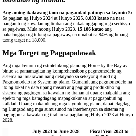
Ang aming ikalawang taon na pag-unlad patungo sa layunin 5:
Sa pagitan ng Hulyo 2024 at Hunyo 2025,
8,033 katao
na nasa
panganib ng kawalan ng tirahan ang nakatanggap ng mga serbisyo
sa pag-iwas. Mula noong Hulyo 2023,
15,186 katao
ang
nakatanggap ng tulong sa pag-iwas, na umabot sa 84% ng limang
taong target na 18,000.
Mga Target ng Pagpapalawak
Ang mga layunin ng estratehikong plano ng Home by the Bay ay
binuo sa pamamagitan ng komprehensibong pagmomodelo ng
sistema na inilarawan nang detalyado sa seksyong Buod ng
Pagmomodelo ng System ng plano. Gumamit ang pagmomodelo na
ito ng lokal na data upang masuri ang pagiging produktibo ng
sistema ng pagtugon sa kawalan ng tirahan at upang maipakita ang
epekto ng mga karagdagang mapagkukunan at pagpapabuti ng
kalidad. Upang makamit ang mga layunin ng plano, dapat idagdag
ng Lungsod ang mga sumusunod na interbensyon sa sistema ng
pagtugon sa kawalan ng tirahan sa pagitan ng Hulyo 2023 at Hunyo
2028.
July 2023 to June 2028
Fiscal Year 2023 to