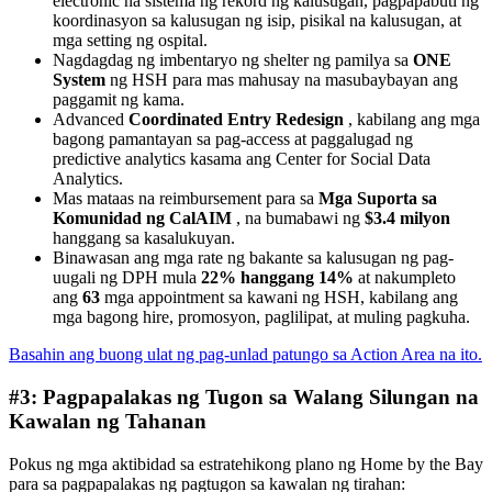
electronic na sistema ng rekord ng kalusugan, pagpapabuti ng
koordinasyon sa kalusugan ng isip, pisikal na kalusugan, at
mga setting ng ospital.
Nagdagdag ng imbentaryo ng shelter ng pamilya sa
ONE
System
ng HSH para mas mahusay na masubaybayan ang
paggamit ng kama.
Advanced
Coordinated Entry Redesign
, kabilang ang mga
bagong pamantayan sa pag-access at paggalugad ng
predictive analytics kasama ang Center for Social Data
Analytics.
Mas mataas na reimbursement para sa
Mga Suporta sa
Komunidad ng CalAIM
, na bumabawi ng
$3.4 milyon
hanggang sa kasalukuyan.
Binawasan ang mga rate ng bakante sa kalusugan ng pag-
uugali ng DPH mula
22% hanggang 14%
at nakumpleto
ang
63
mga appointment sa kawani ng HSH, kabilang ang
mga bagong hire, promosyon, paglilipat, at muling pagkuha.
Basahin ang buong ulat ng pag-unlad patungo sa Action Area na ito.
#3: Pagpapalakas ng Tugon sa Walang Silungan na
Kawalan ng Tahanan
Pokus ng mga aktibidad sa estratehikong plano ng Home by the Bay
para sa pagpapalakas ng pagtugon sa kawalan ng tirahan: