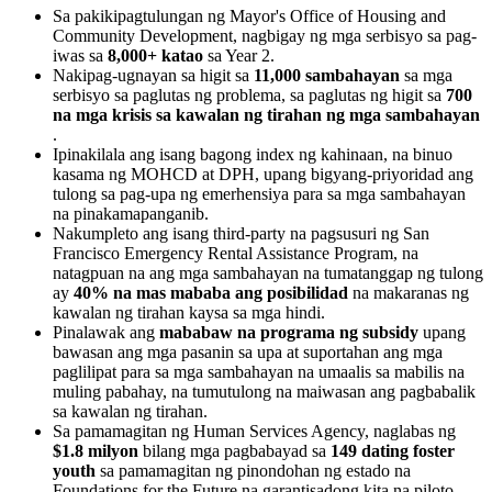
Sa pakikipagtulungan ng Mayor's Office of Housing and
Community Development, nagbigay ng mga serbisyo sa pag-
iwas sa
8,000+ katao
sa Year 2.
Nakipag-ugnayan sa higit sa
11,000 sambahayan
sa mga
serbisyo sa paglutas ng problema, sa paglutas ng higit sa
700
na mga krisis sa kawalan ng tirahan ng mga sambahayan
.
Ipinakilala ang isang bagong index ng kahinaan, na binuo
kasama ng MOHCD at DPH, upang bigyang-priyoridad ang
tulong sa pag-upa ng emerhensiya para sa mga sambahayan
na pinakamapanganib.
Nakumpleto ang isang third-party na pagsusuri ng San
Francisco Emergency Rental Assistance Program, na
natagpuan na ang mga sambahayan na tumatanggap ng tulong
ay
40% na mas mababa ang posibilidad
na makaranas ng
kawalan ng tirahan kaysa sa mga hindi.
Pinalawak ang
mababaw na programa ng subsidy
upang
bawasan ang mga pasanin sa upa at suportahan ang mga
paglilipat para sa mga sambahayan na umaalis sa mabilis na
muling pabahay, na tumutulong na maiwasan ang pagbabalik
sa kawalan ng tirahan.
Sa pamamagitan ng Human Services Agency, naglabas ng
$1.8 milyon
bilang mga pagbabayad sa
149 dating foster
youth
sa pamamagitan ng pinondohan ng estado na
Foundations for the Future na garantisadong kita na piloto.