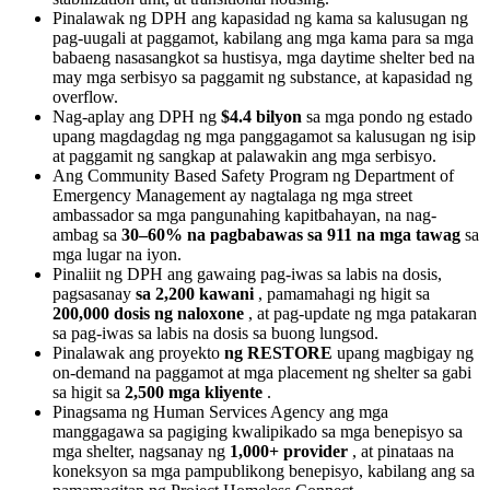
Pinalawak ng DPH ang kapasidad ng kama sa kalusugan ng
pag-uugali at paggamot, kabilang ang mga kama para sa mga
babaeng nasasangkot sa hustisya, mga daytime shelter bed na
may mga serbisyo sa paggamit ng substance, at kapasidad ng
overflow.
Nag-aplay ang DPH ng
$4.4 bilyon
sa mga pondo ng estado
upang magdagdag ng mga panggagamot sa kalusugan ng isip
at paggamit ng sangkap at palawakin ang mga serbisyo.
Ang Community Based Safety Program ng Department of
Emergency Management ay nagtalaga ng mga street
ambassador sa mga pangunahing kapitbahayan, na nag-
ambag sa
30–60% na pagbabawas sa 911 na mga tawag
sa
mga lugar na iyon.
Pinaliit ng DPH ang gawaing pag-iwas sa labis na dosis,
pagsasanay
sa 2,200 kawani
, pamamahagi ng higit sa
200,000 dosis ng naloxone
, at pag-update ng mga patakaran
sa pag-iwas sa labis na dosis sa buong lungsod.
Pinalawak ang proyekto
ng RESTORE
upang magbigay ng
on-demand na paggamot at mga placement ng shelter sa gabi
sa higit sa
2,500 mga kliyente
.
Pinagsama ng Human Services Agency ang mga
manggagawa sa pagiging kwalipikado sa mga benepisyo sa
mga shelter, nagsanay ng
1,000+ provider
, at pinataas na
koneksyon sa mga pampublikong benepisyo, kabilang ang sa