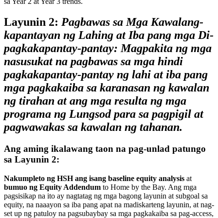
sa Year 2 at Year 3 trends.
Layunin 2:
Pagbawas sa Mga Kawalang-
kapantayan ng Lahing at Iba pang mga Di-
pagkakapantay-pantay: Magpakita ng mga
nasusukat na pagbawas sa mga hindi
pagkakapantay-pantay ng lahi at iba pang
mga pagkakaiba sa karanasan ng kawalan
ng tirahan at ang mga resulta ng mga
programa ng Lungsod para sa pagpigil at
pagwawakas sa kawalan ng tahanan.
Ang aming ikalawang taon na pag-unlad patungo
sa Layunin 2:
Nakumpleto ng HSH ang isang baseline equity analysis
at
bumuo ng Equity Addendum
to Home by the Bay. Ang mga
pagsisikap na ito ay nagtatag ng mga bagong layunin at subgoal sa
equity, na naaayon sa iba pang apat na madiskarteng layunin, at nag-
set up ng patuloy na pagsubaybay sa mga pagkakaiba sa pag-access,