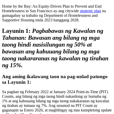
Home by the Bay: An Equity-Driven Plan to Prevent and End
Homelessness in San Francisco ay ang citywide
strategic plan
na
gumagabay sa trabaho ng Department of Homelessness and
Supportive Housing mula 2023 hanggang 2028.
Layunin 1:
Pagbabawas ng Kawalan ng
Tahanan: Bawasan ang bilang ng mga
taong hindi nasisilungan ng 50% at
bawasan ang kabuuang bilang ng mga
taong nakararanas ng kawalan ng tirahan
ng 15%.
Ang aming ikalawang taon na pag-unlad patungo
sa Layunin 1:
Sa pagitan ng February 2022 at January 2024 Point-in-Time (PIT)
Counts, ang bilang ng mga taong hindi nakasilong ay bumaba ng
1% at ang kabuuang bilang ng mga taong nakakaranas ng kawalan
ng tirahan ay tumaas ng 7%. Ang susunod na PIT Count ay
gaganapin sa Enero 2026, at magbibigay ng mas kumpletong update