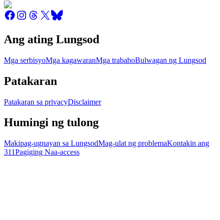
Ang ating Lungsod
Mga serbisyo
Mga kagawaran
Mga trabaho
Bulwagan ng Lungsod
Patakaran
Patakaran sa privacy
Disclaimer
Humingi ng tulong
Makipag-ugnayan sa Lungsod
Mag-ulat ng problema
Kontakin ang
311
Pagiging Naa-access