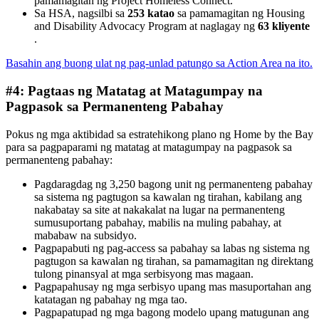
pamamagitan ng Project Homeless Connect.
Sa HSA, nagsilbi sa
253 katao
sa pamamagitan ng Housing
and Disability Advocacy Program at naglagay ng
63 kliyente
.
Basahin ang buong ulat ng pag-unlad patungo sa Action Area na ito.
#4: Pagtaas ng Matatag at Matagumpay na
Pagpasok sa Permanenteng Pabahay
Pokus ng mga aktibidad sa estratehikong plano ng Home by the Bay
para sa pagpaparami ng matatag at matagumpay na pagpasok sa
permanenteng pabahay:
Pagdaragdag ng 3,250 bagong unit ng permanenteng pabahay
sa sistema ng pagtugon sa kawalan ng tirahan, kabilang ang
nakabatay sa site at nakakalat na lugar na permanenteng
sumusuportang pabahay, mabilis na muling pabahay, at
mababaw na subsidyo.
Pagpapabuti ng pag-access sa pabahay sa labas ng sistema ng
pagtugon sa kawalan ng tirahan, sa pamamagitan ng direktang
tulong pinansyal at mga serbisyong mas magaan.
Pagpapahusay ng mga serbisyo upang mas masuportahan ang
katatagan ng pabahay ng mga tao.
Pagpapatupad ng mga bagong modelo upang matugunan ang