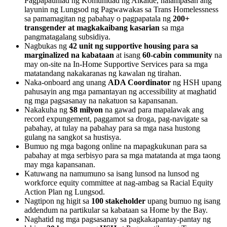
Pagpapaunlad ng Komunidad ng Alkalde, nalampasan ang
layunin ng Lungsod ng Pagwawakas sa Trans Homelessness
sa pamamagitan ng pabahay o pagpapatala ng
200+
transgender at magkakaibang kasarian
sa mga
pangmatagalang subsidiya.
Nagbukas ng
42 unit ng supportive housing para sa
marginalized na kabataan
at isang
60-cabin community
na
may on-site na In-Home Supportive Services para sa mga
matatandang nakakaranas ng kawalan ng tirahan.
Naka-onboard ang unang
ADA Coordinator
ng HSH upang
pahusayin ang mga pamantayan ng accessibility at maghatid
ng mga pagsasanay na nakatuon sa kapansanan.
Nakakuha ng
$8 milyon
na gawad para mapalawak ang
record expungement, paggamot sa droga, pag-navigate sa
pabahay, at tulay na pabahay para sa mga nasa hustong
gulang na sangkot sa hustisya.
Bumuo ng mga bagong online na mapagkukunan para sa
pabahay at mga serbisyo para sa mga matatanda at mga taong
may mga kapansanan.
Katuwang na namumuno sa isang lunsod na lunsod ng
workforce equity committee at nag-ambag sa Racial Equity
Action Plan ng Lungsod.
Nagtipon ng higit sa
100 stakeholder
upang bumuo ng isang
addendum na partikular sa kabataan sa Home by the Bay.
Naghatid ng mga pagsasanay sa pagkakapantay-pantay ng