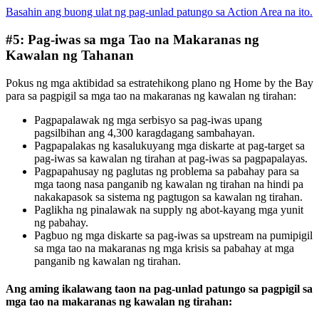
Basahin ang buong ulat ng pag-unlad patungo sa Action Area na ito.
#5: Pag-iwas sa mga Tao na Makaranas ng
Kawalan ng Tahanan
Pokus ng mga aktibidad sa estratehikong plano ng Home by the Bay
para sa pagpigil sa mga tao na makaranas ng kawalan ng tirahan:
Pagpapalawak ng mga serbisyo sa pag-iwas upang
pagsilbihan ang 4,300 karagdagang sambahayan.
Pagpapalakas ng kasalukuyang mga diskarte at pag-target sa
pag-iwas sa kawalan ng tirahan at pag-iwas sa pagpapalayas.
Pagpapahusay ng paglutas ng problema sa pabahay para sa
mga taong nasa panganib ng kawalan ng tirahan na hindi pa
nakakapasok sa sistema ng pagtugon sa kawalan ng tirahan.
Paglikha ng pinalawak na supply ng abot-kayang mga yunit
ng pabahay.
Pagbuo ng mga diskarte sa pag-iwas sa upstream na pumipigil
sa mga tao na makaranas ng mga krisis sa pabahay at mga
panganib ng kawalan ng tirahan.
Ang aming ikalawang taon na pag-unlad patungo sa pagpigil sa
mga tao na makaranas ng kawalan ng tirahan: