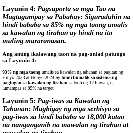
Layunin 4:
Pagsuporta sa mga Tao na
Magtagumpay sa Pabahay: Siguraduhin na
hindi bababa sa 85% ng mga taong umalis
sa kawalan ng tirahan ay hindi na ito
muling mararanasan.
Ang aming ikalawang taon na pag-unlad patungo
sa Layunin 4:
93% ng mga taong
umalis sa kawalan ng tahanan sa pagitan ng
Hulyo 2023 at Hunyo 2024
ay hindi bumalik sa sistema ng
pagtugon sa kawalan ng tirahan
sa loob ng 12 buwan, na
lumampas sa 85% na target.
Layunin 5:
Pag-iwas sa Kawalan ng
Tahanan: Magbigay ng mga serbisyo sa
pag-iwas sa hindi bababa sa 18,000 katao
na nanganganib na mawalan ng tirahan at
mawalan ng tirahan.