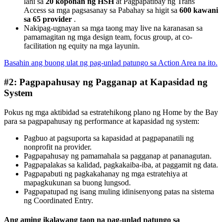
lahi sa
20 koponan ng HSH
at Pagpapatibay ng Trans
Access sa mga pagsasanay sa Pabahay sa higit sa
600 kawani
sa 65 provider
.
Nakipag-ugnayan sa mga taong may live na karanasan sa
pamamagitan ng mga design team, focus group, at co-
facilitation ng equity na mga layunin.
Basahin ang buong ulat ng pag-unlad patungo sa Action Area na ito.
#2: Pagpapahusay ng Pagganap at Kapasidad ng
System
Pokus ng mga aktibidad sa estratehikong plano ng Home by the Bay
para sa pagpapahusay ng performance at kapasidad ng system:
Pagbuo at pagsuporta sa kapasidad at pagpapanatili ng
nonprofit na provider.
Pagpapahusay ng pamamahala sa pagganap at pananagutan.
Pagpapalakas sa kalidad, pagkakaiba-iba, at paggamit ng data.
Pagpapabuti ng pagkakahanay ng mga estratehiya at
mapagkukunan sa buong lungsod.
Pagpapatupad ng isang muling idinisenyong patas na sistema
ng Coordinated Entry.
Ang aming ikalawang taon na pag-unlad patungo sa