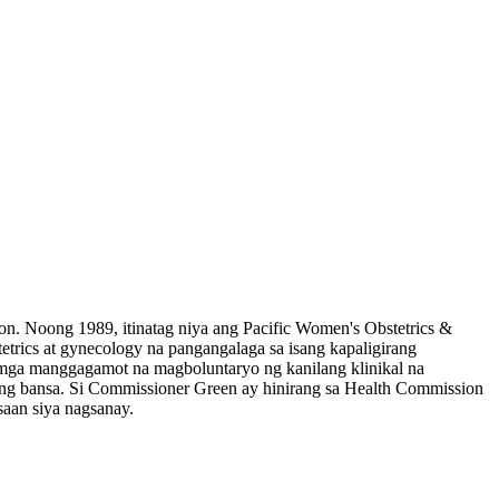
n. Noong 1989, itinatag niya ang Pacific Women's Obstetrics &
rics at gynecology na pangangalaga sa isang kapaligirang
 mga manggagamot na magboluntaryo ng kanilang klinikal na
ng bansa. Si Commissioner Green ay hinirang sa Health Commission
aan siya nagsanay.