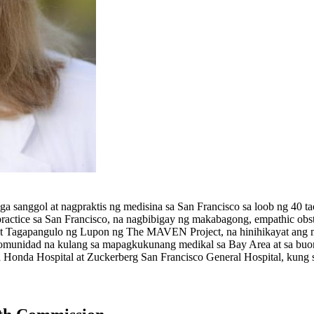
sanggol at nagpraktis ng medisina sa San Francisco sa loob ng 40 tao
ice sa San Francisco, na nagbibigay ng makabagong, empathic obstet
, at Tagapangulo ng Lupon ng The MAVEN Project, na hinihikayat ang
komunidad na kulang sa mapagkukunang medikal sa Bay Area at sa buo
onda Hospital at Zuckerberg San Francisco General Hospital, kung s