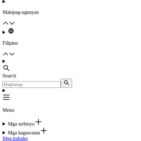
Makipag-ugnayan
Filipino
Search
Menu
Mga serbisyo
Mga kagawaran
Mga trabaho