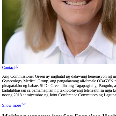
Contact
Ang Commissioner Green ay naghatid ng dalawang henerasyon ng mga 
Gynecology Medical Group, ang pangalawang all-female OB/GYN pract
pinapatakbo ng babae. Si Dr. Green din ang Tagapagtatag, Pangulo
kadalubhasaan sa pamamagitan ng teknolohiyang telehealth sa mga 
noong 2018 at miyembro ng Joint Conference Committees ng Laguna H
Show more