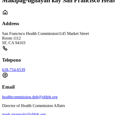
Makipag-ugnayan kay San Francisco Heal
Address
San Francisco Health Commission
1145 Market Street
Room 1112
SF
,
CA
94103
Telepono
628-754-6539
Email
healthcommission.dph@sfdph.org
Director of Health Commission Affairs
mark.morewitz@sfdph.org