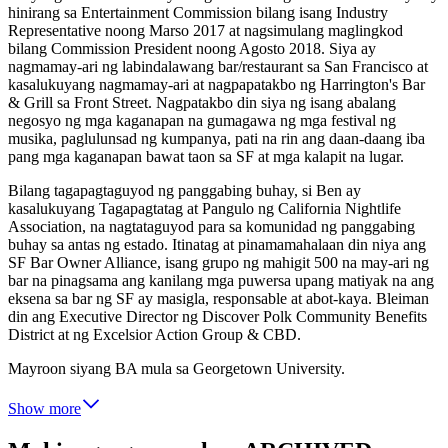
hinirang sa Entertainment Commission bilang isang Industry
Representative noong Marso 2017 at nagsimulang maglingkod
bilang Commission President noong Agosto 2018. Siya ay
nagmamay-ari ng labindalawang bar/restaurant sa San Francisco at
kasalukuyang nagmamay-ari at nagpapatakbo ng Harrington's Bar
& Grill sa Front Street. Nagpatakbo din siya ng isang abalang
negosyo ng mga kaganapan na gumagawa ng mga festival ng
musika, paglulunsad ng kumpanya, pati na rin ang daan-daang iba
pang mga kaganapan bawat taon sa SF at mga kalapit na lugar.
Bilang tagapagtaguyod ng panggabing buhay, si Ben ay
kasalukuyang Tagapagtatag at Pangulo ng California Nightlife
Association, na nagtataguyod para sa komunidad ng panggabing
buhay sa antas ng estado. Itinatag at pinamamahalaan din niya ang
SF Bar Owner Alliance, isang grupo ng mahigit 500 na may-ari ng
bar na pinagsama ang kanilang mga puwersa upang matiyak na ang
eksena sa bar ng SF ay masigla, responsable at abot-kaya. Bleiman
din ang Executive Director ng Discover Polk Community Benefits
District at ng Excelsior Action Group & CBD.
Mayroon siyang BA mula sa Georgetown University.
Show more