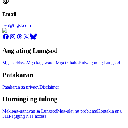
Email
ben@tngsf.com
Ang ating Lungsod
Mga serbisyo
Mga kagawaran
Mga trabaho
Bulwagan ng Lungsod
Patakaran
Patakaran sa privacy
Disclaimer
Humingi ng tulong
Makipag-ugnayan sa Lungsod
Mag-ulat ng problema
Kontakin ang
311
Pagiging Naa-access