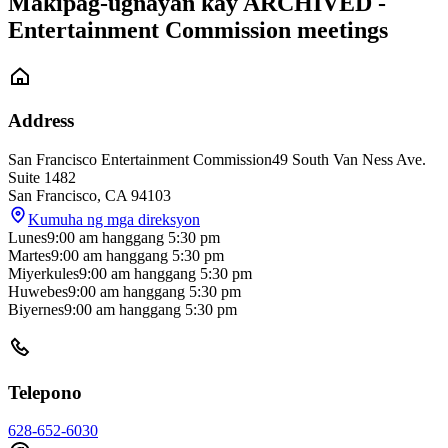
Makipag-ugnayan kay ARCHIVED -
Entertainment Commission meetings
Address
San Francisco Entertainment Commission
49 South Van Ness Ave.
Suite 1482
San Francisco
,
CA
94103
Kumuha ng mga direksyon
Lunes
9:00 am
hanggang
5:30 pm
Martes
9:00 am
hanggang
5:30 pm
Miyerkules
9:00 am
hanggang
5:30 pm
Huwebes
9:00 am
hanggang
5:30 pm
Biyernes
9:00 am
hanggang
5:30 pm
Telepono
628-652-6030