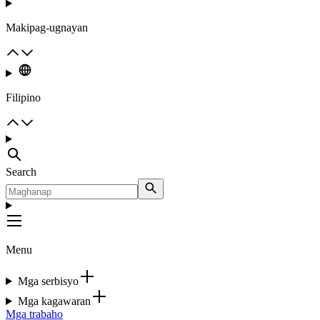
Makipag-ugnayan
Filipino
Search
Menu
Mga serbisyo
Mga kagawaran
Mga trabaho