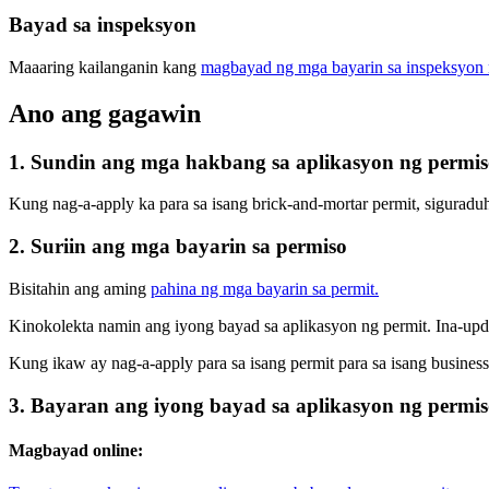
Bayad sa inspeksyon
Maaaring kailanganin kang
magbayad ng mga bayarin sa inspeksyon 
Ano ang gagawin
1. Sundin ang mga hakbang sa aplikasyon ng permi
Kung nag-a-apply ka para sa isang brick-and-mortar permit, sigura
2. Suriin ang mga bayarin sa permiso
Bisitahin ang aming
pahina ng mga bayarin sa permit.
Kinokolekta namin ang iyong bayad sa aplikasyon ng permit. Ina-up
Kung ikaw ay nag-a-apply para sa isang permit para sa isang business 
3. Bayaran ang iyong bayad sa aplikasyon ng permi
Magbayad online: