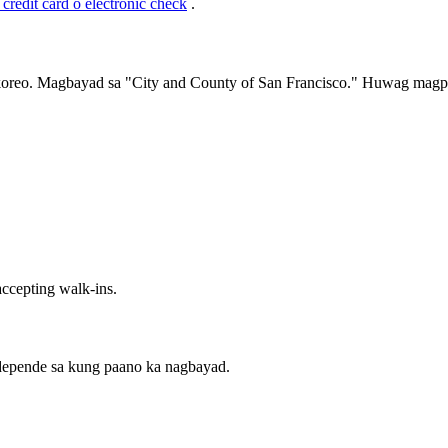
edit card o electronic check
.
oreo. Magbayad sa "City and County of San Francisco." Huwag magpa
 accepting walk-ins.
 depende sa kung paano ka nagbayad.