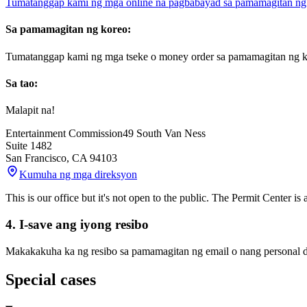
Tumatanggap kami ng mga online na pagbabayad sa pamamagitan ng cr
Sa pamamagitan ng koreo:
Tumatanggap kami ng mga tseke o money order sa pamamagitan ng k
Sa tao:
Malapit na!
Entertainment Commission
49 South Van Ness
Suite 1482
San Francisco
,
CA
94103
Kumuha ng mga direksyon
This is our office but it's not open to the public. The Permit Center is
4. I-save ang iyong resibo
Makakakuha ka ng resibo sa pamamagitan ng email o nang personal
Special cases