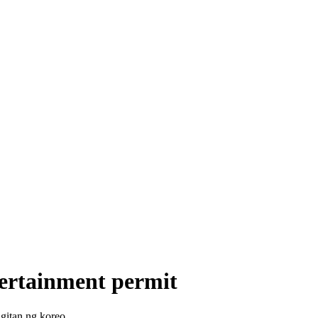
tertainment permit
gitan ng koreo.