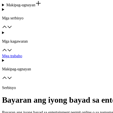
Makipag-ugnayan
Mga serbisyo
Mga kagawaran
Mga trabaho
Makipag-ugnayan
Serbisyo
Bayaran ang iyong bayad sa en
Bayaran ang iyong bayad sa entertainment permit online o sa pamama