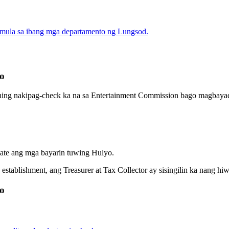
mula sa ibang mga departamento ng Lungsod.
so
duhing nakipag-check ka na sa Entertainment Commission bago magbaya
date ang mga bayarin tuwing Hulyo.
establishment, ang Treasurer at Tax Collector ay sisingilin ka nang hiw
so