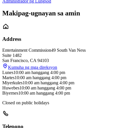
Administrador ng Lungsod
Makipag-ugnayan sa amin
Address
Entertainment Commission
49 South Van Ness
Suite 1482
San Francisco
,
CA
94103
Kumuha ng mga direksyon
Lunes
10:00 am
hanggang
4:00 pm
Martes
10:00 am
hanggang
4:00 pm
Miyerkules
10:00 am
hanggang
4:00 pm
Huwebes
10:00 am
hanggang
4:00 pm
Biyernes
10:00 am
hanggang
4:00 pm
Closed on public holidays
Telepono