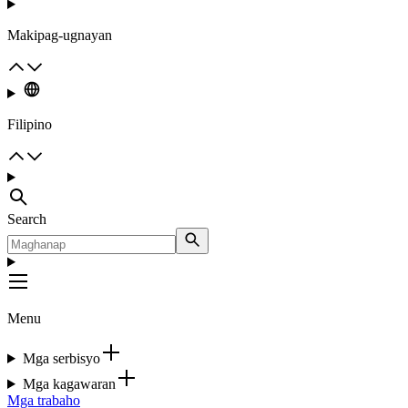
Makipag-ugnayan
Filipino
Search
Menu
Mga serbisyo
Mga kagawaran
Mga trabaho