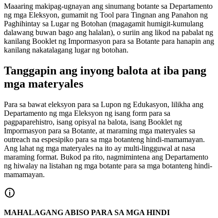
Maaaring makipag-ugnayan ang sinumang botante sa Departamento
ng mga Eleksyon, gumamit ng Tool para Tingnan ang Panahon ng
Paghihintay sa Lugar ng Botohan (magagamit humigit-kumulang
dalawang buwan bago ang halalan), o suriin ang likod na pabalat ng
kanilang Booklet ng Impormasyon para sa Botante para hanapin ang
kanilang nakatalagang lugar ng botohan.
Tanggapin ang inyong balota at iba pang
mga materyales
Para sa bawat eleksyon para sa Lupon ng Edukasyon, lilikha ang
Departamento ng mga Eleksyon ng isang form para sa
pagpaparehistro, isang opisyal na balota, isang Booklet ng
Impormasyon para sa Botante, at maraming mga materyales sa
outreach na espesipiko para sa mga botanteng hindi-mamamayan.
Ang lahat ng mga materyales na ito ay multi-lingguwal at nasa
maraming format. Bukod pa rito, nagmimintena ang Departamento
ng hiwalay na listahan ng mga botante para sa mga botanteng hindi-
mamamayan.
MAHALAGANG ABISO PARA SA MGA HINDI