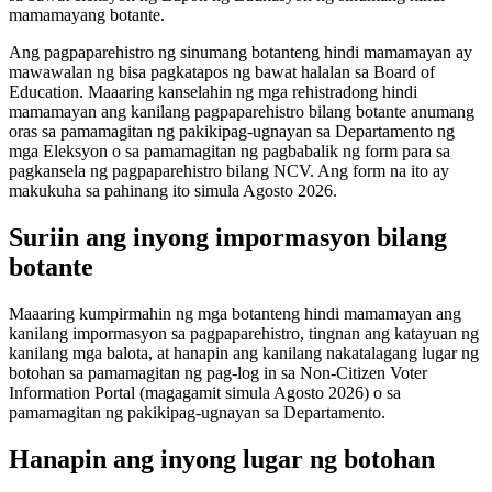
mamamayang botante.
Ang pagpaparehistro ng sinumang botanteng hindi mamamayan ay
mawawalan ng bisa pagkatapos ng bawat halalan sa Board of
Education. Maaaring kanselahin ng mga rehistradong hindi
mamamayan ang kanilang pagpaparehistro bilang botante anumang
oras sa pamamagitan ng pakikipag-ugnayan sa Departamento ng
mga Eleksyon o sa pamamagitan ng pagbabalik ng form para sa
pagkansela ng pagpaparehistro bilang NCV. Ang form na ito ay
makukuha sa pahinang ito simula Agosto 2026.
Suriin ang inyong impormasyon bilang
botante
Maaaring kumpirmahin ng mga botanteng hindi mamamayan ang
kanilang impormasyon sa pagpaparehistro, tingnan ang katayuan ng
kanilang mga balota, at hanapin ang kanilang nakatalagang lugar ng
botohan sa pamamagitan ng pag-log in sa Non-Citizen Voter
Information Portal (magagamit simula Agosto 2026) o sa
pamamagitan ng pakikipag-ugnayan sa Departamento.
Hanapin ang inyong lugar ng botohan