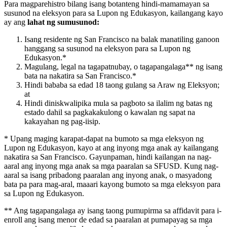
Para magparehistro bilang isang botanteng hindi-mamamayan sa
susunod na eleksyon para sa Lupon ng Edukasyon, kailangang kayo
ay ang
lahat ng sumusunod:
Isang residente ng San Francisco na balak manatiling ganoon
hanggang sa susunod na eleksyon para sa Lupon ng
Edukasyon.*
Magulang, legal na tagapatnubay, o tagapangalaga** ng isang
bata na nakatira sa San Francisco.*
Hindi bababa sa edad 18 taong gulang sa Araw ng Eleksyon;
at
Hindi diniskwalipika mula sa pagboto sa ilalim ng batas ng
estado dahil sa pagkakakulong o kawalan ng sapat na
kakayahan ng pag-iisip.
* Upang maging karapat-dapat na bumoto sa mga eleksyon ng
Lupon ng Edukasyon, kayo at ang inyong mga anak ay kailangang
nakatira sa San Francisco. Gayunpaman, hindi kailangan na nag-
aaral ang inyong mga anak sa mga paaralan sa SFUSD. Kung nag-
aaral sa isang pribadong paaralan ang inyong anak, o masyadong
bata pa para mag-aral, maaari kayong bumoto sa mga eleksyon para
sa Lupon ng Edukasyon.
** Ang tagapangalaga ay isang taong pumupirma sa affidavit para i-
enroll ang isang menor de edad sa paaralan at pumapayag sa mga