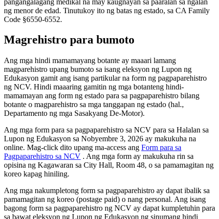
pangangalagang medikal na may kaugnayan sa paaralan sa ngalan
ng menor de edad. Tinutukoy ito ng batas ng estado, sa CA Family
Code §6550-6552.
Magrehistro para bumoto
Ang mga hindi mamamayang botante ay maaari lamang
magparehistro upang bumoto sa isang eleksyon ng Lupon ng
Edukasyon gamit ang isang partikular na form ng pagpaparehistro
ng NCV. Hindi maaaring gamitin ng mga botanteng hindi-
mamamayan ang form ng estado para sa pagpaparehistro bilang
botante o magparehistro sa mga tanggapan ng estado (hal.,
Departamento ng mga Sasakyang De-Motor).
Ang mga form para sa pagpaparehistro sa NCV para sa Halalan sa
Lupon ng Edukasyon sa Nobyembre 3, 2026 ay makukuha na
online. Mag-click dito upang ma-access ang
Form para sa
Pagpaparehistro sa NCV
. Ang mga form ay makukuha rin sa
opisina ng Kagawaran sa City Hall, Room 48, o sa pamamagitan ng
koreo kapag hiniling.
Ang mga nakumpletong form sa pagpaparehistro ay dapat ibalik sa
pamamagitan ng koreo (postage paid) o nang personal. Ang isang
bagong form sa pagpaparehistro ng NCV ay dapat kumpletuhin para
sa bawat eleksyon ng Lupon ng Edukasyon ng sinumang hindi