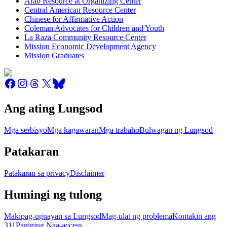
Arab Resource at Organizing Center
Central American Resource Center
Chinese for Affirmative Action
Coleman Advocates for Children and Youth
La Raza Community Resource Center
Mission Economic Development Agency
Mission Graduates
Ang ating Lungsod
Mga serbisyo
Mga kagawaran
Mga trabaho
Bulwagan ng Lungsod
Patakaran
Patakaran sa privacy
Disclaimer
Humingi ng tulong
Makipag-ugnayan sa Lungsod
Mag-ulat ng problema
Kontakin ang
311
Pagiging Naa-access