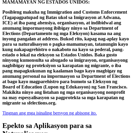
MAMAMAYAN NG ESTADOS UNIDOS:
Posibleng makuha ng Immigration and Customs Enforcement
(Tagapagpatupad ng Batas ukol sa Imigrasyon at Adwana,
ICE) at iba pang ahensiya, organisasyon, at indibidwal ang
anumang impormasyong ibibigay ninyo sa Department of
Elections (Departamento ng mga Eleksyon) kasama na ang
inyong pangalan at address. Bukod rito, kapag nag-aplay kayo
para sa naturalisasyon o pagka-mamamayan, tatanungin kayo
kung nakapagrehistro o nakaboto na kayo sa pederal, pang-
estado o lokal na eleksyon sa Estados Unidos. Baka gusto
ninyong kumonsulta sa abugado sa imigrasyon, organisasyong
nagbibigay ng proteksiyon sa karapatan ng migrante, o iba
pang mapagkukunan ng kaalaman bago kayo magbigay ng
anumang personal na impormasyon sa Department of Elections
at bago kayo magparehistro para bumoto sa Eleksyon ng
Board of Education (Lupon ng Edukasyon) ng San Francisco.
Makikita ninyo ang listahan ng mga organisasyong nonprofit
na may espesyalisasyon sa pagprotekta sa mga karapatan ng
migrante sa sfelections.org.
Tingnan ang mga isinaling bersyon ng abisong ito.
Epekto sa Aplikasyon para sa