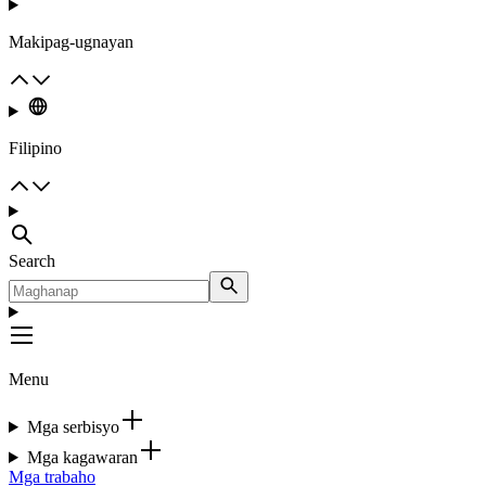
Makipag-ugnayan
Filipino
Search
Menu
Mga serbisyo
Mga kagawaran
Mga trabaho