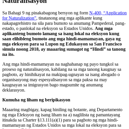
Naturalisasyon
Sa Bahagi 9 ng pinakabagong bersyon ng form
N-400, “Application
for Naturalization”
, tinatanong ang mga aplikante kung
nakapagrehistro na sila para bumoto sa anumang Pampederal, pang-
estado, o panlokal na eleksyon sa Estados Unidos.
Ang mga
aplikanteng bumoto lamang sa isang lokal na eleksyon kung
saan elihibleng bumoto ang mga hindi-mamamayan, gaya ng
mga eleksyon para sa Lupon ng Edukasyon sa San Francisco
simula noong 2018, ay maaaring sumagot ng “Hindi” sa tanong
na ito.
Ang mga hindi-mamamayan na naghahanap ng payo tungkol sa
proseso ng naturalisasyon, kabilang na sa mga tanong kaugnay sa
pagboto, ay hinihikayat na makipag-ugnayan sa isang abogado o
organisasyong may espesyalisasyon sa mga paksa na may
kaugnayan sa imigrasyon bago magsumite ng anumang
deklarasyon.
Kumuha ng liham ng beripikasyon
Maaaring magbigay, kapag hiniling ng botante, ang Departamento
ng mga Eleksyon ng isang liham na a) naglilista ng pamantayang
itinakda sa Charter §13.111(a)(1) para sa pagboto ng mga hindi-
mamamayan ng Estados Unidos sa mga lokal na eleksyon para sa