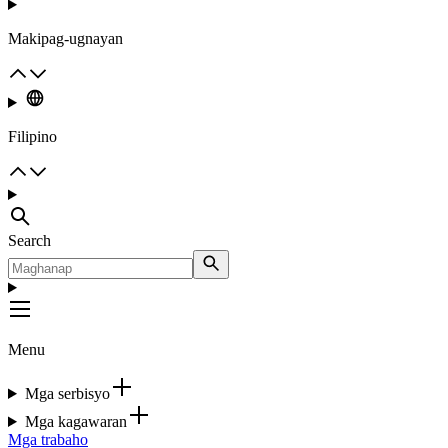
Makipag-ugnayan
Filipino
Search
Menu
Mga serbisyo
Mga kagawaran
Mga trabaho