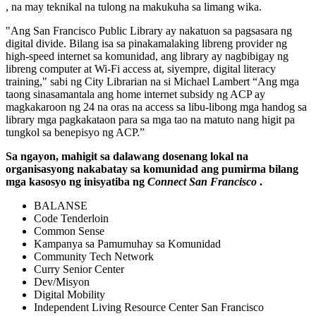
, na may teknikal na tulong na makukuha sa limang wika.
"Ang San Francisco Public Library ay nakatuon sa pagsasara ng
digital divide. Bilang isa sa pinakamalaking libreng provider ng
high-speed internet sa komunidad, ang library ay nagbibigay ng
libreng computer at Wi-Fi access at, siyempre, digital literacy
training," sabi ng City Librarian na si Michael Lambert “Ang mga
taong sinasamantala ang home internet subsidy ng ACP ay
magkakaroon ng 24 na oras na access sa libu-libong mga handog sa
library mga pagkakataon para sa mga tao na matuto nang higit pa
tungkol sa benepisyo ng ACP.”
Sa ngayon, mahigit sa dalawang dosenang lokal na
organisasyong nakabatay sa komunidad ang pumirma bilang
mga kasosyo ng inisyatiba ng
Connect San Francisco
.
BALANSE
Code Tenderloin
Common Sense
Kampanya sa Pamumuhay sa Komunidad
Community Tech Network
Curry Senior Center
Dev/Misyon
Digital Mobility
Independent Living Resource Center San Francisco