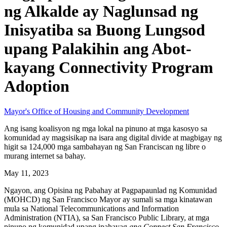
ng Alkalde ay Naglunsad ng
Inisyatiba sa Buong Lungsod
upang Palakihin ang Abot-
kayang Connectivity Program
Adoption
Mayor's Office of Housing and Community Development
Ang isang koalisyon ng mga lokal na pinuno at mga kasosyo sa
komunidad ay magsisikap na isara ang digital divide at magbigay ng
higit sa 124,000 mga sambahayan ng San Franciscan ng libre o
murang internet sa bahay.
May 11, 2023
Ngayon, ang Opisina ng Pabahay at Pagpapaunlad ng Komunidad
(MOHCD) ng San Francisco Mayor ay sumali sa mga kinatawan
mula sa National Telecommunications and Information
Administration (NTIA), sa San Francisco Public Library, at mga
pinuno ng komunidad upang ipahayag
ang Connect San Francisco
,