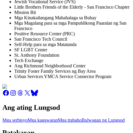
Jewish Vocational Service (JVS)
Little Brothers Friends of the Elderly - San Francisco Chapter
Mission Bit
Mga Kinakailangang Mahahalaga sa Buhay
Mga Magulang para sa mga Pampublikong Paaralan ng San
Francisco
Positive Resource Center (PRC)
San Francisco Tech Council
Self-Help para sa mga Matatanda
SF LGBT Center
St. Anthony Foundation
Tech Exchange
Ang Richmond Neighborhood Center
Trinity Foster Family Services ng Bay Area
Urban Services YMCA Service Connector Program
Ang ating Lungsod
Mga serbisyo
Mga kagawaran
Mga trabaho
Bulwagan ng Lungsod
Patakaran