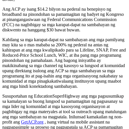
Ang ACP ay isang $14.2 bilyon na pederal na benepisyo ng
broadband na pinondohan sa pamamagitan ng badyet ng Kongreso
at pinangangasiwaan ng Federal Communications Commission
(FCC) na nagbibigay sa mga karapat-dapat na sambahayan ng
diskwento na hanggang $30 bawat buwan.
Kabilang sa mga karapat-dapat na sambahayan ang mga pamilyang
may kita sa o mas mababa sa 200% ng pederal na antas ng
kahirapan at ang mga kwalipikado para sa Lifeline, SNAP, Free and
Reduced-Price School Lunch, WIC, at iba pang mga programang
pinondohan ng pamahalaan. Ang bagong inisyatiba ay
makikinabang sa mga channel ng kasosyo sa lungsod at komunidad
upang direktang isulong ang ACP sa mga sambahayan sa mga
programang ito at pag-isahin ang mga organisasyong nakabatay sa
komunidad at mga pinagkakatiwalaang institusyon upang maabot
ang mga hindi konektadong sambahayan.
Susuportahan ng EducationSuperHighway ang mga pagsusumikap
sa kamalayan sa buong lungsod sa pamamagitan ng pagsasanay sa
mga lider ng komunidad at mga kasosyong organisasyon at
pagbibigay ng mga materyales at tool sa outreach upang matulungan
ang mga sambahayan na magpatala. Inilunsad kamakailan ng non-
profit ang
GetACP.org
, isang virtual na mobile assistant na
nagpapasimple sa proseso ng pagpapatala sa ACP sa pamamagitan