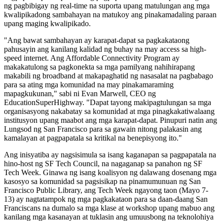
ng pagbibigay ng real-time na suporta upang matulungan ang mga
kwalipikadong sambahayan na matukoy ang pinakamadaling paraan
upang maging kwalipikado.
"Ang bawat sambahayan ay karapat-dapat sa pagkakataong
pahusayin ang kanilang kalidad ng buhay na may access sa high-
speed internet. Ang Affordable Connectivity Program ay
makakatulong sa pagkonekta sa mga pamilyang nahihirapang
makabili ng broadband at makapaghatid ng nasasalat na pagbabago
para sa ating mga komunidad na may pinakamaraming
mapagkukunan," sabi ni Evan Marwell, CEO ng
EducationSuperHighway. "Dapat tayong makipagtulungan sa mga
organisasyong nakabatay sa komunidad at mga pinagkakatiwalaang
institusyon upang maabot ang mga karapat-dapat. Pinupuri natin ang
Lungsod ng San Francisco para sa gawain nitong palakasin ang
kamalayan at pagpapatala sa kritikal na benepisyong ito."
Ang inisyatiba ay nagsisimula sa isang kaganapan sa pagpapatala na
hino-host ng SF Tech Council, na nagaganap sa panahon ng SF
Tech Week. Ginawa ng isang koalisyon ng dalawang dosenang mga
kasosyo sa komunidad sa pagsisikap na pinamumunuan ng San
Francisco Public Library, ang Tech Week ngayong taon (Mayo 7-
13) ay nagtatampok ng mga pagkakataon para sa daan-daang San
Franciscans na dumalo sa mga klase at workshop upang mabuo ang
kanilang mga kasanayan at tuklasin ang umuusbong na teknolohiya