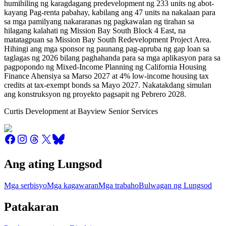
humihiling ng karagdagang predevelopment ng 233 units ng abot-
kayang Pag-renta pabahay, kabilang ang 47 units na nakalaan para
sa mga pamilyang nakararanas ng pagkawalan ng tirahan sa
hilagang kalahati ng Mission Bay South Block 4 East, na
matatagpuan sa Mission Bay South Redevelopment Project Area.
Hihingi ang mga sponsor ng paunang pag-apruba ng gap loan sa
taglagas ng 2026 bilang paghahanda para sa mga aplikasyon para sa
pagpopondo ng Mixed-Income Planning ng California Housing
Finance Ahensiya sa Marso 2027 at 4% low-income housing tax
credits at tax-exempt bonds sa Mayo 2027. Nakatakdang simulan
ang konstruksyon ng proyekto pagsapit ng Pebrero 2028.
Curtis Development at Bayview Senior Services
Ang ating Lungsod
Mga serbisyo
Mga kagawaran
Mga trabaho
Bulwagan ng Lungsod
Patakaran