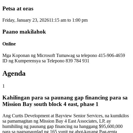
Petsa at oras
Friday, January 23, 2026
11:15 am
to
1:00 pm
Paano makilahok
Online
Mga Koponan ng Microsoft Tumawag sa telepono 415-906-4659
ID ng Kumperensya sa Telepono 839 784 931
Agenda
1
Kahilingan para sa paunang gap financing para sa
Mission Bay south block 4 east, phase 1
Ang Curtis Development at Bayview Senior Services, na kumikilos
sa pamamagitan ng Mission Bay 4 East Associates, LP, ay
humihiling ng paunang gap financing na hanggang $95,600,000
para sa pagpapaunlad ng 165 yunit ng abot-kayang Pag-renta