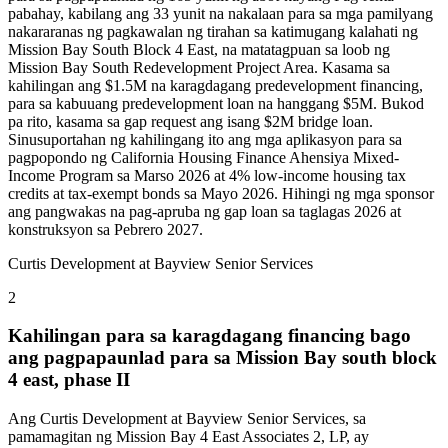
pabahay, kabilang ang 33 yunit na nakalaan para sa mga pamilyang
nakararanas ng pagkawalan ng tirahan sa katimugang kalahati ng
Mission Bay South Block 4 East, na matatagpuan sa loob ng
Mission Bay South Redevelopment Project Area. Kasama sa
kahilingan ang $1.5M na karagdagang predevelopment financing,
para sa kabuuang predevelopment loan na hanggang $5M. Bukod
pa rito, kasama sa gap request ang isang $2M bridge loan.
Sinusuportahan ng kahilingang ito ang mga aplikasyon para sa
pagpopondo ng California Housing Finance Ahensiya Mixed-
Income Program sa Marso 2026 at 4% low-income housing tax
credits at tax-exempt bonds sa Mayo 2026. Hihingi ng mga sponsor
ang pangwakas na pag-apruba ng gap loan sa taglagas 2026 at
konstruksyon sa Pebrero 2027.
Curtis Development at Bayview Senior Services
2
Kahilingan para sa karagdagang financing bago
ang pagpapaunlad para sa Mission Bay south block
4 east, phase II
Ang Curtis Development at Bayview Senior Services, sa
pamamagitan ng Mission Bay 4 East Associates 2, LP, ay