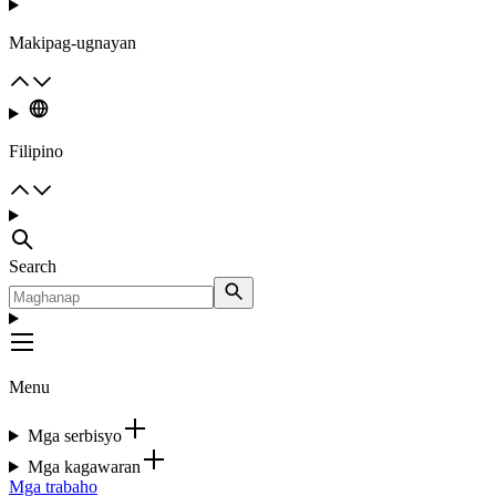
Makipag-ugnayan
Filipino
Search
Menu
Mga serbisyo
Mga kagawaran
Mga trabaho