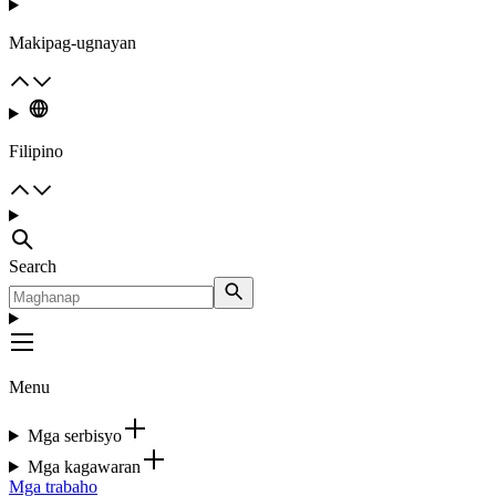
Makipag-ugnayan
Filipino
Search
Menu
Mga serbisyo
Mga kagawaran
Mga trabaho