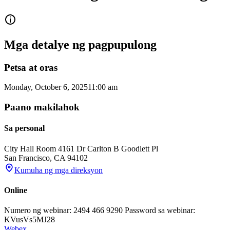
Mga detalye ng pagpupulong
Petsa at oras
Monday, October 6, 2025
11:00 am
Paano makilahok
Sa personal
City Hall Room 416
1 Dr Carlton B Goodlett Pl
San Francisco
,
CA
94102
Kumuha ng mga direksyon
Online
Numero ng webinar: 2494 466 9290 Password sa webinar:
KVusVs5MJ28
Webex