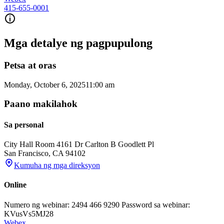
415-655-0001
Mga detalye ng pagpupulong
Petsa at oras
Monday, October 6, 2025
11:00 am
Paano makilahok
Sa personal
City Hall Room 416
1 Dr Carlton B Goodlett Pl
San Francisco
,
CA
94102
Kumuha ng mga direksyon
Online
Numero ng webinar: 2494 466 9290 Password sa webinar:
KVusVs5MJ28
Webex