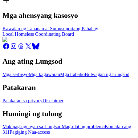
Mga ahensyang kasosyo
Kawalan ng Tahanan at Sumusuportang Pabahay
Local Homeless Coordinating Board
Ang ating Lungsod
Mga serbisyo
Mga kagawaran
Mga trabaho
Bulwagan ng Lungsod
Patakaran
Patakaran sa privacy
Disclaimer
Humingi ng tulong
Makipag-ugnayan sa Lungsod
Mag-ulat ng problema
Kontakin ang
311
Pagiging Naa-access