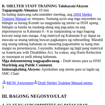
B. SHELTER STAFF TRAINING Talakayan/Aksyon
Tagapangulo Almanza
10 min
Sa huling dalawang subcommittee meeting, ang
2004 Shelter
Training Manual
ay nirepaso. Sumang-ayon ang mga miyembro na
hilingin sa buong Komite na magpadala ng memo sa HSH upang
hilingin sa kanila na isaalang-alang ang pag-aatas na ang
impormasyon sa Kabanata 6 - 8 ay maiparating sa mga bagong
kawani nang mas maaga. Ang materyal ng Kabanata 8 ay dapat na
mawala sa unang tatlong buwan pagkatapos ng onboarding. Marahil
ang unang tatlong kabanata ay maaaring pagsamahin sa isang mas
maigsi na presentasyon. Gayundin, kailangan ng higit pang materyal
sa Americans with Disabilities Act. Sa wakas, ang Harm Reduction
ay nararapat sa sarili nitong kabanata.
Mga dokumentong nagpapaliwanag
– Draft memo para sa HSH
Maririnig ang Public Comment.
Iminungkahing Aksyon:
Aprubahan ang memo para sa lagda ng
SMC Chair
MOW Agreement
Draft Shelter Training Manual memo
3
III. BAGONG NEGOSYO/ULAT