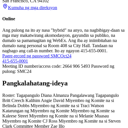
San Francisco
,
CA
94102
Kumuha ng mga direksyon
Online
Ang pulong na ito ay nasa "hybrid" na anyo, na nagbibigay-daan sa
mga may makatwirang akomodasyon, gayundin sa publiko, na
dumalo sa pamamagitan ng WebEx. Ang iba ay iniimbitahan na
dumalo nang personal sa Room 408 sa City Hall. Tandaan na
nagbago ang call-in number. Ito ay ngayon 415-655-0001.
Pagre-record ng password SMCOct24
415-655-0001
Meeting ID number/access code: 2664 906 5493 Password ng
pulong: SMC24
Pangkalahatang-ideya
Roster: Tagapangulo Diana Almanza Pangalawang Tagapangulo
Britt Creech Kalihim Angie David Miyembro ng Komite na si
Belinda Dobbs Miyembro ng Komite na si Traci Watson
Katarungan ng Miyembro ng Komite Miyembro ng Komite sa
Kaleese Street Miyembro ng Komite na si Melanie Muasau
Miyembro ng Komite CJ Ross Miyembro ng Komite na si Steven
Clark Committee Member Zae Illo