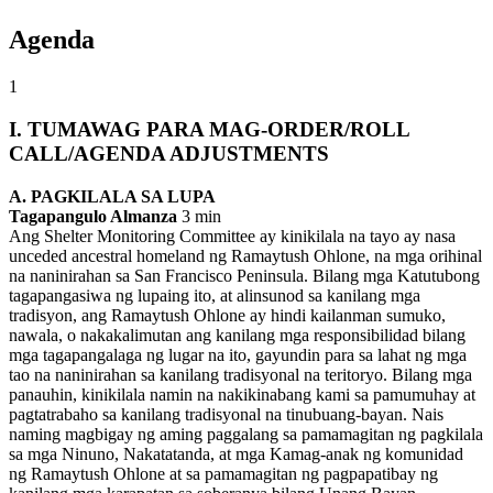
Agenda
1
I. TUMAWAG PARA MAG-ORDER/ROLL
CALL/AGENDA ADJUSTMENTS
A. PAGKILALA SA LUPA
Tagapangulo Almanza
3 min
Ang Shelter Monitoring Committee ay kinikilala na tayo ay nasa
unceded ancestral homeland ng Ramaytush Ohlone, na mga orihinal
na naninirahan sa San Francisco Peninsula. Bilang mga Katutubong
tagapangasiwa ng lupaing ito, at alinsunod sa kanilang mga
tradisyon, ang Ramaytush Ohlone ay hindi kailanman sumuko,
nawala, o nakakalimutan ang kanilang mga responsibilidad bilang
mga tagapangalaga ng lugar na ito, gayundin para sa lahat ng mga
tao na naninirahan sa kanilang tradisyonal na teritoryo. Bilang mga
panauhin, kinikilala namin na nakikinabang kami sa pamumuhay at
pagtatrabaho sa kanilang tradisyonal na tinubuang-bayan. Nais
naming magbigay ng aming paggalang sa pamamagitan ng pagkilala
sa mga Ninuno, Nakatatanda, at mga Kamag-anak ng komunidad
ng Ramaytush Ohlone at sa pamamagitan ng pagpapatibay ng