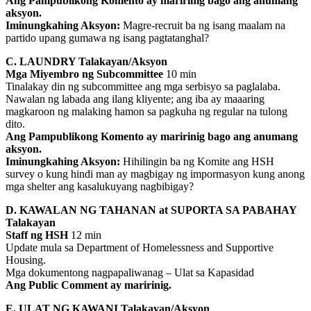
Ang Pampublikong Komento ay maririnig bago ang anumang
aksyon.
Iminungkahing Aksyon:
Magre-recruit ba ng isang maalam na
partido upang gumawa ng isang pagtatanghal?
C. LAUNDRY Talakayan/Aksyon
Mga Miyembro ng Subcommittee
10 min
Tinalakay din ng subcommittee ang mga serbisyo sa paglalaba.
Nawalan ng labada ang ilang kliyente; ang iba ay maaaring
magkaroon ng malaking hamon sa pagkuha ng regular na tulong
dito.
Ang Pampublikong Komento ay maririnig bago ang anumang
aksyon.
Iminungkahing Aksyon:
Hihilingin ba ng Komite ang HSH
survey o kung hindi man ay magbigay ng impormasyon kung anong
mga shelter ang kasalukuyang nagbibigay?
D. KAWALAN NG TAHANAN at SUPORTA SA PABAHAY
Talakayan
Staff ng HSH
12 min
Update mula sa Department of Homelessness and Supportive
Housing.
Mga dokumentong nagpapaliwanag – Ulat sa Kapasidad
Ang Public Comment ay maririnig.
E. ULAT NG KAWANI Talakayan/Aksyon