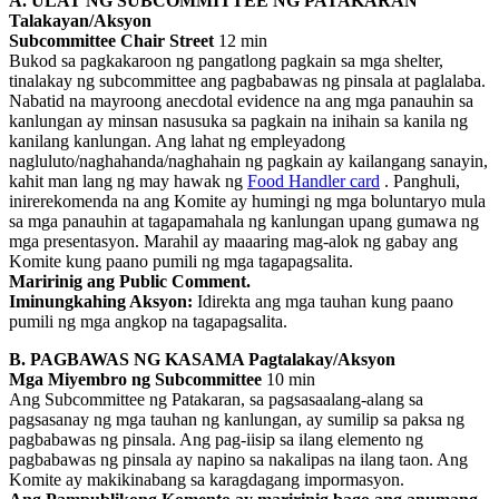
A. ULAT NG SUBCOMMITTEE NG PATAKARAN
Talakayan/Aksyon
Subcommittee Chair Street
12 min
Bukod sa pagkakaroon ng pangatlong pagkain sa mga shelter,
tinalakay ng subcommittee ang pagbabawas ng pinsala at paglalaba.
Nabatid na mayroong anecdotal evidence na ang mga panauhin sa
kanlungan ay minsan nasusuka sa pagkain na inihain sa kanila ng
kanilang kanlungan. Ang lahat ng empleyadong
nagluluto/naghahanda/naghahain ng pagkain ay kailangang sanayin,
kahit man lang ng may hawak ng
Food Handler card
. Panghuli,
inirerekomenda na ang Komite ay humingi ng mga boluntaryo mula
sa mga panauhin at tagapamahala ng kanlungan upang gumawa ng
mga presentasyon. Marahil ay maaaring mag-alok ng gabay ang
Komite kung paano pumili ng mga tagapagsalita.
Maririnig ang Public Comment.
Iminungkahing Aksyon:
Idirekta ang mga tauhan kung paano
pumili ng mga angkop na tagapagsalita.
B. PAGBAWAS NG KASAMA Pagtalakay/Aksyon
Mga Miyembro ng Subcommittee
10 min
Ang Subcommittee ng Patakaran, sa pagsasaalang-alang sa
pagsasanay ng mga tauhan ng kanlungan, ay sumilip sa paksa ng
pagbabawas ng pinsala. Ang pag-iisip sa ilang elemento ng
pagbabawas ng pinsala ay napino sa nakalipas na ilang taon. Ang
Komite ay makikinabang sa karagdagang impormasyon.