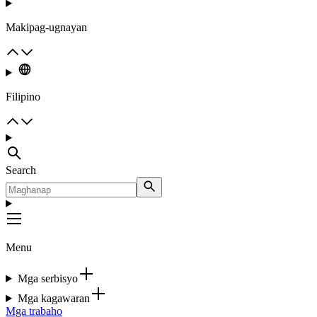
Makipag-ugnayan
Filipino
Search
Menu
Mga serbisyo
Mga kagawaran
Mga trabaho