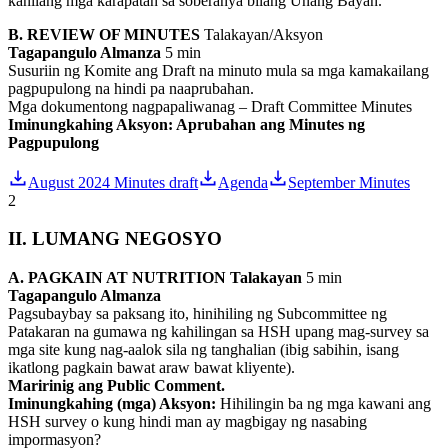
kanilang mga karapatan sa soberanya bilang Unang Bayan.
B. REVIEW OF MINUTES
Talakayan/Aksyon
Tagapangulo Almanza
5 min
Susuriin ng Komite ang Draft na minuto mula sa mga kamakailang
pagpupulong na hindi pa naaprubahan.
Mga dokumentong nagpapaliwanag – Draft Committee Minutes
Iminungkahing Aksyon: Aprubahan ang Minutes ng
Pagpupulong
August 2024 Minutes draft
Agenda
September Minutes
2
II. LUMANG NEGOSYO
A. PAGKAIN AT NUTRITION
Talakayan
5 min
Tagapangulo Almanza
Pagsubaybay sa paksang ito, hinihiling ng Subcommittee ng
Patakaran na gumawa ng kahilingan sa HSH upang mag-survey sa
mga site kung nag-aalok sila ng tanghalian (ibig sabihin, isang
ikatlong pagkain bawat araw bawat kliyente).
Maririnig ang Public Comment.
Iminungkahing (mga) Aksyon:
Hihilingin ba ng mga kawani ang
HSH survey o kung hindi man ay magbigay ng nasabing
impormasyon?