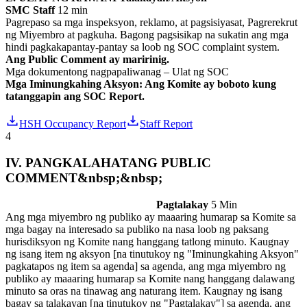
SMC Staff
12 min
Pagrepaso sa mga inspeksyon, reklamo, at pagsisiyasat, Pagrerekrut
ng Miyembro at pagkuha. Bagong pagsisikap na sukatin ang mga
hindi pagkakapantay-pantay sa loob ng SOC complaint system.
Ang Public Comment ay maririnig.
Mga dokumentong nagpapaliwanag – Ulat ng SOC
Mga Iminungkahing Aksyon: Ang Komite ay boboto kung
tatanggapin ang SOC Report.
HSH Occupancy Report
Staff Report
4
IV. PANGKALAHATANG PUBLIC
COMMENT&nbsp;&nbsp;
Pagtalakay
5 Min
Ang mga miyembro ng publiko ay maaaring humarap sa Komite sa
mga bagay na interesado sa publiko na nasa loob ng paksang
hurisdiksyon ng Komite nang hanggang tatlong minuto. Kaugnay
ng isang item ng aksyon [na tinutukoy ng "Iminungkahing Aksyon"
pagkatapos ng item sa agenda] sa agenda, ang mga miyembro ng
publiko ay maaaring humarap sa Komite nang hanggang dalawang
minuto sa oras na tinawag ang naturang item. Kaugnay ng isang
bagay sa talakayan [na tinutukoy ng "Pagtalakay"] sa agenda, ang