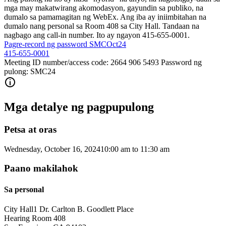
mga may makatwirang akomodasyon, gayundin sa publiko, na
dumalo sa pamamagitan ng WebEx. Ang iba ay iniimbitahan na
dumalo nang personal sa Room 408 sa City Hall. Tandaan na
nagbago ang call-in number. Ito ay ngayon 415-655-0001.
Pagre-record ng password SMCOct24
415-655-0001
Meeting ID number/access code: 2664 906 5493 Password ng
pulong: SMC24
Mga detalye ng pagpupulong
Petsa at oras
Wednesday, October 16, 2024
10:00 am
to
11:30 am
Paano makilahok
Sa personal
City Hall
1 Dr. Carlton B. Goodlett Place
Hearing Room 408