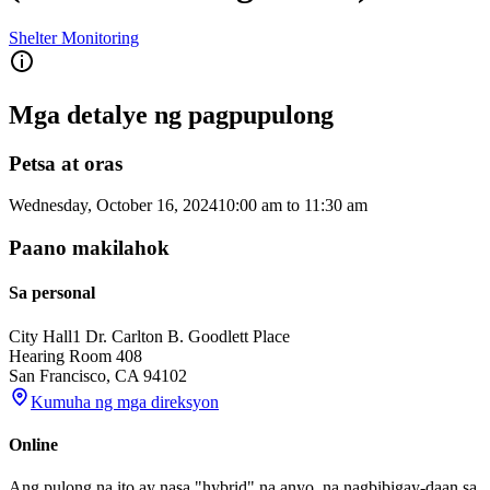
Shelter Monitoring
Mga detalye ng pagpupulong
Petsa at oras
Wednesday, October 16, 2024
10:00 am
to
11:30 am
Paano makilahok
Sa personal
City Hall
1 Dr. Carlton B. Goodlett Place
Hearing Room 408
San Francisco
,
CA
94102
Kumuha ng mga direksyon
Online
Ang pulong na ito ay nasa "hybrid" na anyo, na nagbibigay-daan sa