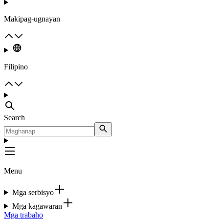
Makipag-ugnayan
Filipino
Search
Menu
Mga serbisyo
Mga kagawaran
Mga trabaho