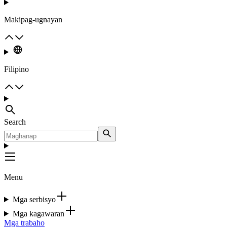
Makipag-ugnayan
Filipino
Search
Menu
Mga serbisyo
Mga kagawaran
Mga trabaho