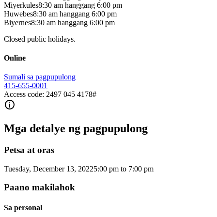
Miyerkules
8:30 am
hanggang
6:00 pm
Huwebes
8:30 am
hanggang
6:00 pm
Biyernes
8:30 am
hanggang
6:00 pm
Closed public holidays.
Online
Sumali sa pagpupulong
415-655-0001
Access code: 2497 045 4178#
Mga detalye ng pagpupulong
Petsa at oras
Tuesday, December 13, 2022
5:00 pm
to
7:00 pm
Paano makilahok
Sa personal