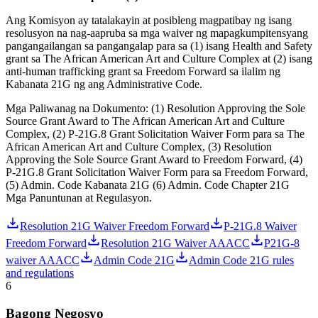
Ang Komisyon ay tatalakayin at posibleng magpatibay ng isang
resolusyon na nag-aapruba sa mga waiver ng mapagkumpitensyang
pangangailangan sa pangangalap para sa (1) isang Health and Safety
grant sa The African American Art and Culture Complex at (2) isang
anti-human trafficking grant sa Freedom Forward sa ilalim ng
Kabanata 21G ng ang Administrative Code.
Mga Paliwanag na Dokumento: (1) Resolution Approving the Sole
Source Grant Award to The African American Art and Culture
Complex, (2) P-21G.8 Grant Solicitation Waiver Form para sa The
African American Art and Culture Complex, (3) Resolution
Approving the Sole Source Grant Award to Freedom Forward, (4)
P-21G.8 Grant Solicitation Waiver Form para sa Freedom Forward,
(5) Admin. Code Kabanata 21G (6) Admin. Code Chapter 21G
Mga Panuntunan at Regulasyon.
Resolution 21G Waiver Freedom Forward
P-21G.8 Waiver
Freedom Forward
Resolution 21G Waiver AAACC
P21G-8
waiver AAACC
Admin Code 21G
Admin Code 21G rules
and regulations
6
Bagong Negosyo