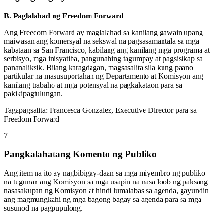
B. Paglalahad ng Freedom Forward
Ang Freedom Forward ay maglalahad sa kanilang gawain upang
maiwasan ang komersyal na sekswal na pagsasamantala sa mga
kabataan sa San Francisco, kabilang ang kanilang mga programa at
serbisyo, mga inisyatiba, pangunahing tagumpay at pagsisikap sa
pananaliksik. Bilang karagdagan, magsasalita sila kung paano
partikular na masusuportahan ng Departamento at Komisyon ang
kanilang trabaho at mga potensyal na pagkakataon para sa
pakikipagtulungan.
Tagapagsalita: Francesca Gonzalez, Executive Director para sa
Freedom Forward
7
Pangkalahatang Komento ng Publiko
Ang item na ito ay nagbibigay-daan sa mga miyembro ng publiko
na tugunan ang Komisyon sa mga usapin na nasa loob ng paksang
nasasakupan ng Komisyon at hindi lumalabas sa agenda, gayundin
ang magmungkahi ng mga bagong bagay sa agenda para sa mga
susunod na pagpupulong.