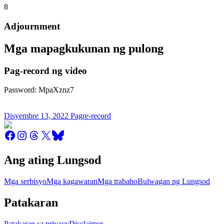
8
Adjournment
Mga mapagkukunan ng pulong
Pag-record ng video
Password: MpaXznz7
Disyembre 13, 2022 Pagre-record
Ang ating Lungsod
Mga serbisyo
Mga kagawaran
Mga trabaho
Bulwagan ng Lungsod
Patakaran
Patakaran sa privacy
Disclaimer