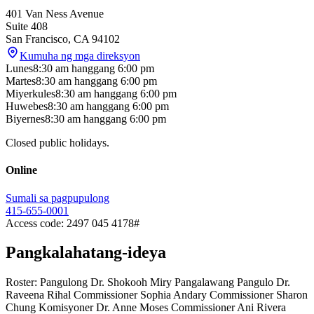
401 Van Ness Avenue
Suite 408
San Francisco
,
CA
94102
Kumuha ng mga direksyon
Lunes
8:30 am
hanggang
6:00 pm
Martes
8:30 am
hanggang
6:00 pm
Miyerkules
8:30 am
hanggang
6:00 pm
Huwebes
8:30 am
hanggang
6:00 pm
Biyernes
8:30 am
hanggang
6:00 pm
Closed public holidays.
Online
Sumali sa pagpupulong
415-655-0001
Access code: 2497 045 4178#
Pangkalahatang-ideya
Roster: Pangulong Dr. Shokooh Miry Pangalawang Pangulo Dr.
Raveena Rihal Commissioner Sophia Andary Commissioner Sharon
Chung Komisyoner Dr. Anne Moses Commissioner Ani Rivera