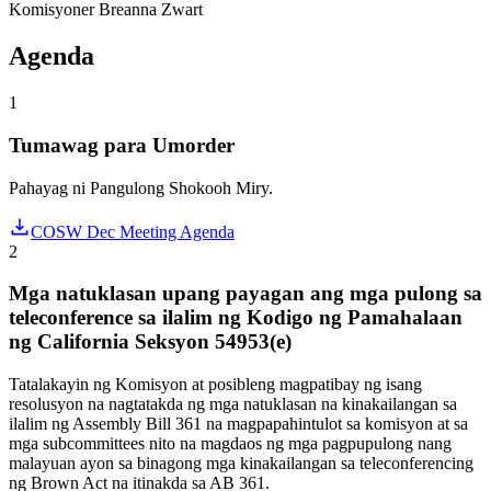
Komisyoner Breanna Zwart
Agenda
1
Tumawag para Umorder
Pahayag ni Pangulong Shokooh Miry.
COSW Dec Meeting Agenda
2
Mga natuklasan upang payagan ang mga pulong sa
teleconference sa ilalim ng Kodigo ng Pamahalaan
ng California Seksyon 54953(e)
Tatalakayin ng Komisyon at posibleng magpatibay ng isang
resolusyon na nagtatakda ng mga natuklasan na kinakailangan sa
ilalim ng Assembly Bill 361 na magpapahintulot sa komisyon at sa
mga subcommittees nito na magdaos ng mga pagpupulong nang
malayuan ayon sa binagong mga kinakailangan sa teleconferencing
ng Brown Act na itinakda sa AB 361.