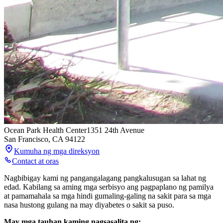
Ocean Park Health Center
1351 24th Avenue
San Francisco
,
CA
94122
Kumuha ng mga direksyon
Contact at oras
Nagbibigay kami ng pangangalagang pangkalusugan sa lahat ng
edad. Kabilang sa aming mga serbisyo ang pagpaplano ng pamilya
at pamamahala sa mga hindi gumaling-galing na sakit para sa mga
nasa hustong gulang na may diyabetes o sakit sa puso.
May mga tauhan kaming nagsasalita ng: