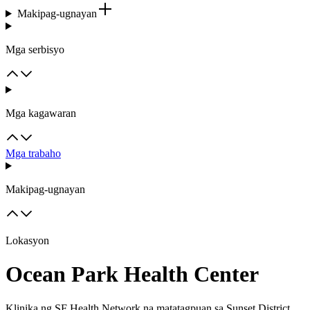
Makipag-ugnayan
Mga serbisyo
Mga kagawaran
Mga trabaho
Makipag-ugnayan
Lokasyon
Ocean Park Health Center
Klinika ng SF Health Network na matatagpuan sa Sunset District.