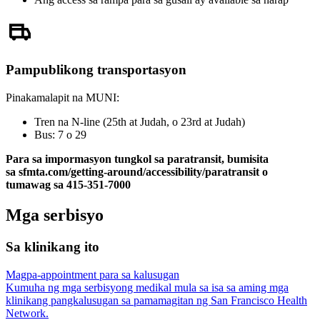
Pampublikong transportasyon
Pinakamalapit na MUNI:
Tren na N-line (25th at Judah, o 23rd at Judah)
Bus: 7 o 29
Para sa impormasyon tungkol sa paratransit, bumisita
sa sfmta.com/getting-around/accessibility/paratransit o
tumawag sa 415-351-7000
Mga serbisyo
Sa klinikang ito
Magpa-appointment para sa kalusugan
Kumuha ng mga serbisyong medikal mula sa isa sa aming mga
klinikang pangkalusugan sa pamamagitan ng San Francisco Health
Network.