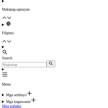
Makipag-ugnayan
Filipino
Search
Menu
Mga serbisyo
Mga kagawaran
Mga trabaho