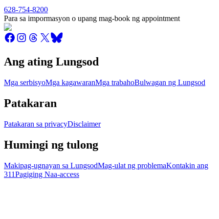
628-754-8200
Para sa impormasyon o upang mag-book ng appointment
Ang ating Lungsod
Mga serbisyo
Mga kagawaran
Mga trabaho
Bulwagan ng Lungsod
Patakaran
Patakaran sa privacy
Disclaimer
Humingi ng tulong
Makipag-ugnayan sa Lungsod
Mag-ulat ng problema
Kontakin ang
311
Pagiging Naa-access