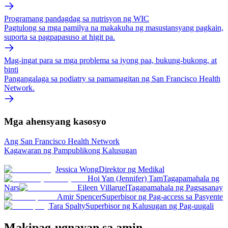
Programang pandagdag sa nutrisyon ng WIC
Pagtulong sa mga pamilya na makakuha ng masustansyang pagkain,
suporta sa pagpapasuso at higit pa.
Mag-ingat para sa mga problema sa iyong paa, bukung-bukong, at
binti
Pangangalaga sa podiatry sa pamamagitan ng San Francisco Health
Network.
Mga ahensyang kasosyo
Ang San Francisco Health Network
Kagawaran ng Pampublikong Kalusugan
Jessica Wong
Direktor ng Medikal
Hoi Yan (Jennifer) Tam
Tagapamahala ng
Nars
Eileen Villaruel
Tagapamahala ng Pagsasanay
Amir Spencer
Superbisor ng Pag-access sa Pasyente
Tara Spalty
Superbisor ng Kalusugan ng Pag-uugali
Makipag-ugnayan sa amin