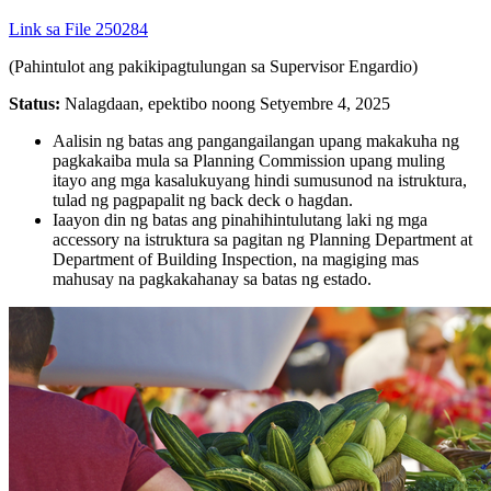
Link sa File 250284
(Pahintulot ang pakikipagtulungan sa Supervisor Engardio)
Status:
Nalagdaan, epektibo noong Setyembre 4, 2025
Aalisin ng batas ang pangangailangan upang makakuha ng
pagkakaiba mula sa Planning Commission upang muling
itayo ang mga kasalukuyang hindi sumusunod na istruktura,
tulad ng pagpapalit ng back deck o hagdan.
Iaayon din ng batas ang pinahihintulutang laki ng mga
accessory na istruktura sa pagitan ng Planning Department at
Department of Building Inspection, na magiging mas
mahusay na pagkakahanay sa batas ng estado.