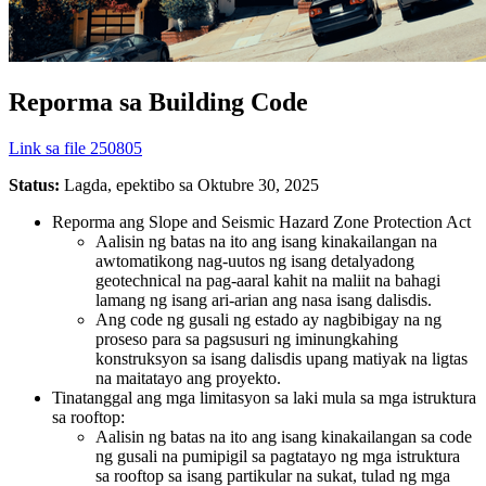
Reporma sa Building Code
Link sa file 250805
Status:
Lagda, epektibo sa Oktubre 30, 2025
Reporma ang Slope and Seismic Hazard Zone Protection Act
Aalisin ng batas na ito ang isang kinakailangan na
awtomatikong nag-uutos ng isang detalyadong
geotechnical na pag-aaral kahit na maliit na bahagi
lamang ng isang ari-arian ang nasa isang dalisdis.
Ang code ng gusali ng estado ay nagbibigay na ng
proseso para sa pagsusuri ng iminungkahing
konstruksyon sa isang dalisdis upang matiyak na ligtas
na maitatayo ang proyekto.
Tinatanggal ang mga limitasyon sa laki mula sa mga istruktura
sa rooftop:
Aalisin ng batas na ito ang isang kinakailangan sa code
ng gusali na pumipigil sa pagtatayo ng mga istruktura
sa rooftop sa isang partikular na sukat, tulad ng mga