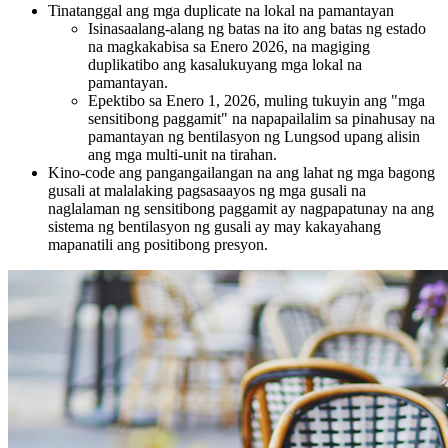
Tinatanggal ang mga duplicate na lokal na pamantayan
Isinasaalang-alang ng batas na ito ang batas ng estado
na magkakabisa sa Enero 2026, na magiging
duplikatibo ang kasalukuyang mga lokal na
pamantayan.
Epektibo sa Enero 1, 2026, muling tukuyin ang "mga
sensitibong paggamit" na napapailalim sa pinahusay na
pamantayan ng bentilasyon ng Lungsod upang alisin
ang mga multi-unit na tirahan.
Kino-code ang pangangailangan na ang lahat ng mga bagong
gusali at malalaking pagsasaayos ng mga gusali na
naglalaman ng sensitibong paggamit ay nagpapatunay na ang
sistema ng bentilasyon ng gusali ay may kakayahang
mapanatili ang positibong presyon.