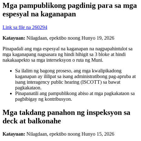
Mga pampublikong pagdinig para sa mga
espesyal na kaganapan
Link sa file na 260294
Katayuan:
Nilagdaan, epektibo noong Hunyo 19, 2026
Pinapadali ang mga espesyal na kaganapan na nagpapahintulot sa
mga kaganapang nagsasara ng hindi hihigit sa 3 bloke at hindi
nakakaapekto sa mga interseksyon o ruta ng Muni.
Sa ilalim ng bagong proseso, ang mga kwalipikadong
kaganapan ay ililipat sa isang administratibong pag-apruba at
isang interagency public hearing (ISCOTT) sa bawat
pagkakataon.
Pinapanatili ang pampublikong abiso at mga pagkakataon sa
pagbibigay ng kontribusyon.
Mga takdang panahon ng inspeksyon sa
deck at balkonahe
Katayuan:
Nilagdaan, epektibo noong Hunyo 15, 2026