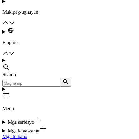
Makipag-ugnayan
Filipino
Search
Menu
Mga serbisyo
Mga kagawaran
Mga trabaho