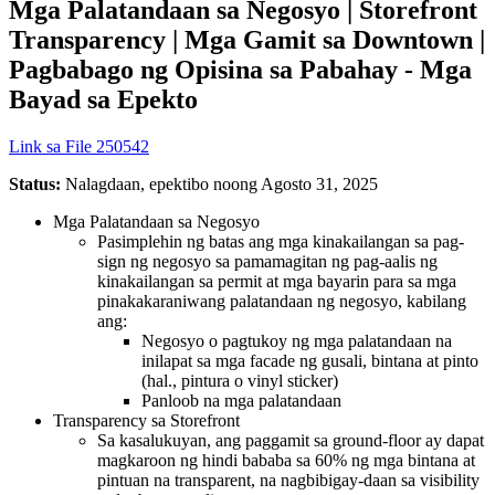
Mga Palatandaan sa Negosyo | Storefront
Transparency | Mga Gamit sa Downtown |
Pagbabago ng Opisina sa Pabahay - Mga
Bayad sa Epekto
Link sa File 250542
Status:
Nalagdaan, epektibo noong Agosto 31, 2025
Mga Palatandaan sa Negosyo
Pasimplehin ng batas ang mga kinakailangan sa pag-
sign ng negosyo sa pamamagitan ng pag-aalis ng
kinakailangan sa permit at mga bayarin para sa mga
pinakakaraniwang palatandaan ng negosyo, kabilang
ang:
Negosyo o pagtukoy ng mga palatandaan na
inilapat sa mga facade ng gusali, bintana at pinto
(hal., pintura o vinyl sticker)
Panloob na mga palatandaan
Transparency sa Storefront
Sa kasalukuyan, ang paggamit sa ground-floor ay dapat
magkaroon ng hindi bababa sa 60% ng mga bintana at
pintuan na transparent, na nagbibigay-daan sa visibility