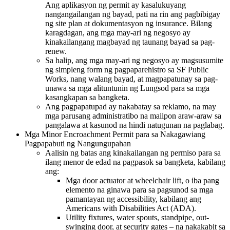
Ang aplikasyon ng permit ay kasalukuyang
nangangailangan ng bayad, pati na rin ang pagbibigay
ng site plan at dokumentasyon ng insurance. Bilang
karagdagan, ang mga may-ari ng negosyo ay
kinakailangang magbayad ng taunang bayad sa pag-
renew.
Sa halip, ang mga may-ari ng negosyo ay magsusumite
ng simpleng form ng pagpaparehistro sa SF Public
Works, nang walang bayad, at magpapatunay sa pag-
unawa sa mga alituntunin ng Lungsod para sa mga
kasangkapan sa bangketa.
Ang pagpapatupad ay nakabatay sa reklamo, na may
mga parusang administratibo na maiipon araw-araw sa
pangalawa at kasunod na hindi natugunan na paglabag.
Mga Minor Encroachment Permit para sa Nakagawiang
Pagpapabuti ng Nangungupahan
Aalisin ng batas ang kinakailangan ng permiso para sa
ilang menor de edad na pagpasok sa bangketa, kabilang
ang:
Mga door actuator at wheelchair lift, o iba pang
elemento na ginawa para sa pagsunod sa mga
pamantayan ng accessibility, kabilang ang
Americans with Disabilities Act (ADA).
Utility fixtures, water spouts, standpipe, out-
swinging door, at security gates – na nakakabit sa