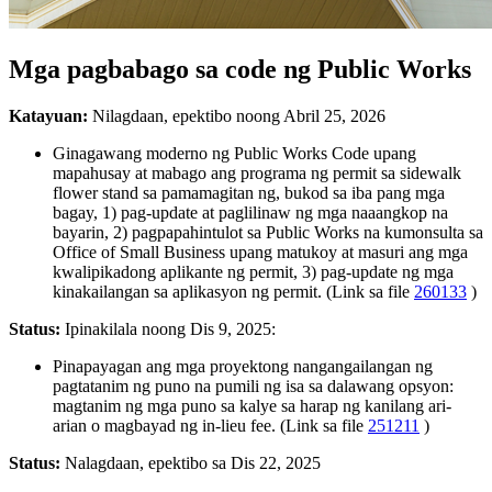
Mga pagbabago sa code ng Public Works
Katayuan:
Nilagdaan, epektibo noong Abril 25, 2026
Ginagawang moderno ng Public Works Code upang
mapahusay at mabago ang programa ng permit sa sidewalk
flower stand sa pamamagitan ng, bukod sa iba pang mga
bagay, 1) pag-update at paglilinaw ng mga naaangkop na
bayarin, 2) pagpapahintulot sa Public Works na kumonsulta sa
Office of Small Business upang matukoy at masuri ang mga
kwalipikadong aplikante ng permit, 3) pag-update ng mga
kinakailangan sa aplikasyon ng permit. (Link sa file
260133
)
Status:
Ipinakilala noong Dis 9, 2025:
Pinapayagan ang mga proyektong nangangailangan ng
pagtatanim ng puno na pumili ng isa sa dalawang opsyon:
magtanim ng mga puno sa kalye sa harap ng kanilang ari-
arian o magbayad ng in-lieu fee. (Link sa file
251211
)
Status:
Nalagdaan, epektibo sa Dis 22, 2025