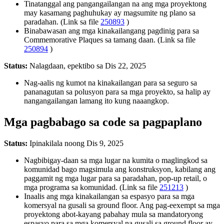
Tinatanggal ang pangangailangan na ang mga proyektong
may kasamang paghuhukay ay magsumite ng plano sa
paradahan. (Link sa file
250893
)
Binabawasan ang mga kinakailangang pagdinig para sa
Commemorative Plaques sa tamang daan. (Link sa file
250894
)
Status:
Nalagdaan, epektibo sa Dis 22, 2025
Nag-aalis ng kumot na kinakailangan para sa seguro sa
pananagutan sa polusyon para sa mga proyekto, sa halip ay
nangangailangan lamang ito kung naaangkop.
Mga pagbabago sa code sa pagpaplano
Status:
Ipinakilala noong Dis 9, 2025
Nagbibigay-daan sa mga lugar na kumita o maglingkod sa
komunidad bago magsimula ang konstruksyon, kabilang ang
paggamit ng mga lugar para sa paradahan, pop-up retail, o
mga programa sa komunidad. (Link sa file
251213
)
Inaalis ang mga kinakailangan sa espasyo para sa mga
komersyal na gusali sa ground floor. Ang pag-eexempt sa mga
proyektong abot-kayang pabahay mula sa mandatoryong
espasyo para sa mga komersyal na gusali sa ground floor ay