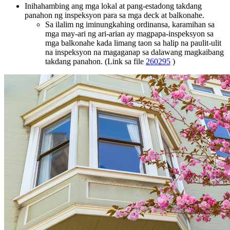
Inihahambing ang mga lokal at pang-estadong takdang
panahon ng inspeksyon para sa mga deck at balkonahe.
Sa ilalim ng iminungkahing ordinansa, karamihan sa
mga may-ari ng ari-arian ay magpapa-inspeksyon sa
mga balkonahe kada limang taon sa halip na paulit-ulit
na inspeksyon na magaganap sa dalawang magkaibang
takdang panahon. (Link sa file
260295
)