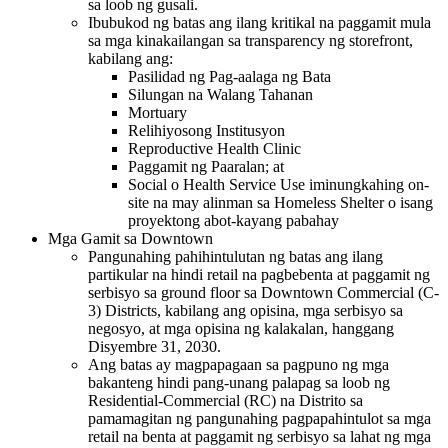
sa loob ng gusali.
Ibubukod ng batas ang ilang kritikal na paggamit mula
sa mga kinakailangan sa transparency ng storefront,
kabilang ang:
Pasilidad ng Pag-aalaga ng Bata
Silungan na Walang Tahanan
Mortuary
Relihiyosong Institusyon
Reproductive Health Clinic
Paggamit ng Paaralan; at
Social o Health Service Use iminungkahing on-
site na may alinman sa Homeless Shelter o isang
proyektong abot-kayang pabahay
Mga Gamit sa Downtown
Pangunahing pahihintulutan ng batas ang ilang
partikular na hindi retail na pagbebenta at paggamit ng
serbisyo sa ground floor sa Downtown Commercial (C-
3) Districts, kabilang ang opisina, mga serbisyo sa
negosyo, at mga opisina ng kalakalan, hanggang
Disyembre 31, 2030.
Ang batas ay magpapagaan sa pagpuno ng mga
bakanteng hindi pang-unang palapag sa loob ng
Residential-Commercial (RC) na Distrito sa
pamamagitan ng pangunahing pagpapahintulot sa mga
retail na benta at paggamit ng serbisyo sa lahat ng mga