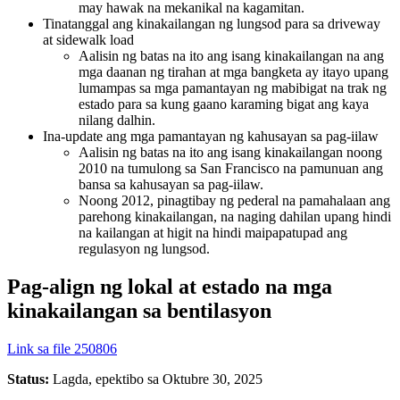
may hawak na mekanikal na kagamitan.
Tinatanggal ang kinakailangan ng lungsod para sa driveway
at sidewalk load
Aalisin ng batas na ito ang isang kinakailangan na ang
mga daanan ng tirahan at mga bangketa ay itayo upang
lumampas sa mga pamantayan ng mabibigat na trak ng
estado para sa kung gaano karaming bigat ang kaya
nilang dalhin.
Ina-update ang mga pamantayan ng kahusayan sa pag-iilaw
Aalisin ng batas na ito ang isang kinakailangan noong
2010 na tumulong sa San Francisco na pamunuan ang
bansa sa kahusayan sa pag-iilaw.
Noong 2012, pinagtibay ng pederal na pamahalaan ang
parehong kinakailangan, na naging dahilan upang hindi
na kailangan at higit na hindi maipapatupad ang
regulasyon ng lungsod.
Pag-align ng lokal at estado na mga
kinakailangan sa bentilasyon
Link sa file 250806
Status:
Lagda, epektibo sa Oktubre 30, 2025