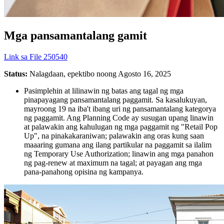
Mga pansamantalang gamit
Link sa File 250540
Status:
Nalagdaan, epektibo noong Agosto 16, 2025
Pasimplehin at lilinawin ng batas ang tagal ng mga
pinapayagang pansamantalang paggamit. Sa kasalukuyan,
mayroong 19 na iba't ibang uri ng pansamantalang kategorya
ng paggamit. Ang Planning Code ay susugan upang linawin
at palawakin ang kahulugan ng mga paggamit ng "Retail Pop
Up", na pinakakaraniwan; palawakin ang oras kung saan
maaaring gumana ang ilang partikular na paggamit sa ilalim
ng Temporary Use Authorization; linawin ang mga panahon
ng pag-renew at maximum na tagal; at payagan ang mga
pana-panahong opisina ng kampanya.