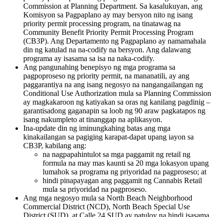
Commission at Planning Department. Sa kasalukuyan, ang
Komisyon sa Pagpaplano ay may bersyon nito ng isang
priority permit processing program, na tinatawag na
Community Benefit Priority Permit Processing Program
(CB3P). Ang Departamento ng Pagpaplano ay namamahala
din ng katulad na na-codify na bersyon. Ang dalawang
programa ay isasama sa isa na naka-codify.
Ang pangunahing benepisyo ng mga programa sa
pagpoproseso ng priority permit, na mananatili, ay ang
paggarantiya na ang isang negosyo na nangangailangan ng
Conditional Use Authorization mula sa Planning Commission
ay magkakaroon ng katiyakan sa oras ng kanilang pagdinig –
garantisadong gaganapin sa loob ng 90 araw pagkatapos ng
isang nakumpleto at tinanggap na aplikasyon.
Ina-update din ng iminungkahing batas ang mga
kinakailangan sa pagiging karapat-dapat upang iayon sa
CB3P, kabilang ang:
na nagpapahintulot sa mga paggamit ng retail ng
formula na may mas kaunti sa 20 mga lokasyon upang
lumahok sa programa ng priyoridad na pagproseso; at
hindi pinapayagan ang paggamit ng Cannabis Retail
mula sa priyoridad na pagproseso.
Ang mga negosyo mula sa North Beach Neighborhood
Commercial District (NCD), North Beach Special Use
District (SUD), at Calle 24 SUD ay patuloy na hindi isasama