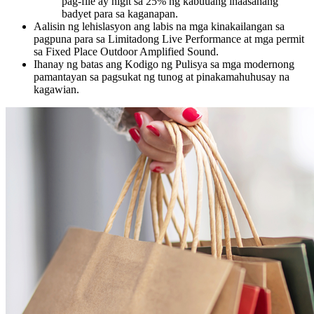
pag-file ay higit sa 25% ng kabuuang inaasahang
badyet para sa kaganapan.
Aalisin ng lehislasyon ang labis na mga kinakailangan sa
pagpuna para sa Limitadong Live Performance at mga permit
sa Fixed Place Outdoor Amplified Sound.
Ihanay ng batas ang Kodigo ng Pulisya sa mga modernong
pamantayan sa pagsukat ng tunog at pinakamahuhusay na
kagawian.