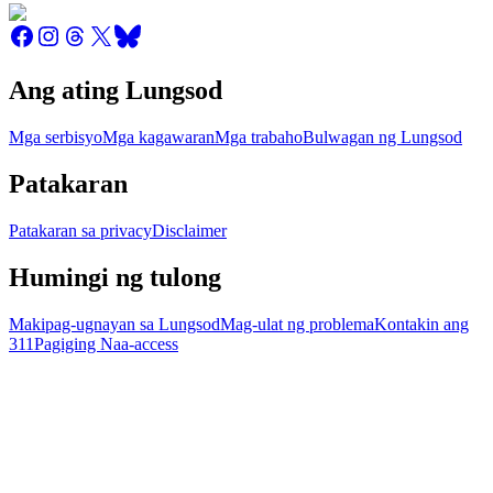
Ang ating Lungsod
Mga serbisyo
Mga kagawaran
Mga trabaho
Bulwagan ng Lungsod
Patakaran
Patakaran sa privacy
Disclaimer
Humingi ng tulong
Makipag-ugnayan sa Lungsod
Mag-ulat ng problema
Kontakin ang
311
Pagiging Naa-access