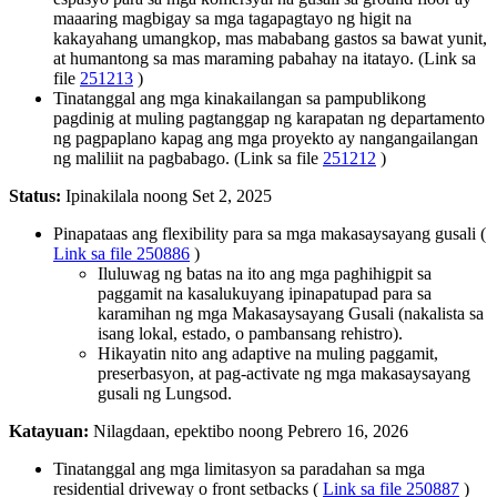
maaaring magbigay sa mga tagapagtayo ng higit na
kakayahang umangkop, mas mababang gastos sa bawat yunit,
at humantong sa mas maraming pabahay na itatayo. (Link sa
file
251213
)
Tinatanggal ang mga kinakailangan sa pampublikong
pagdinig at muling pagtanggap ng karapatan ng departamento
ng pagpaplano kapag ang mga proyekto ay nangangailangan
ng maliliit na pagbabago. (Link sa file
251212
)
Status:
Ipinakilala noong Set 2, 2025
Pinapataas ang flexibility para sa mga makasaysayang gusali (
Link sa file 250886
)
Iluluwag ng batas na ito ang mga paghihigpit sa
paggamit na kasalukuyang ipinapatupad para sa
karamihan ng mga Makasaysayang Gusali (nakalista sa
isang lokal, estado, o pambansang rehistro).
Hikayatin nito ang adaptive na muling paggamit,
preserbasyon, at pag-activate ng mga makasaysayang
gusali ng Lungsod.
Katayuan:
Nilagdaan, epektibo noong Pebrero 16, 2026
Tinatanggal ang mga limitasyon sa paradahan sa mga
residential driveway o front setbacks (
Link sa file 250887
)