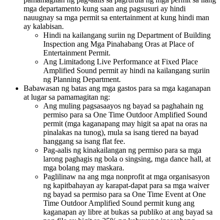
mga departamento kung saan ang pagsusuri ay hindi
nauugnay sa mga permit sa entertainment at kung hindi man
ay kalabisan.
Hindi na kailangang suriin ng Department of Building
Inspection ang Mga Pinahabang Oras at Place of
Entertainment Permit.
Ang Limitadong Live Performance at Fixed Place
Amplified Sound permit ay hindi na kailangang suriin
ng Planning Department.
Babawasan ng batas ang mga gastos para sa mga kaganapan
at lugar sa pamamagitan ng:
Ang muling pagsasaayos ng bayad sa paghahain ng
permiso para sa One Time Outdoor Amplified Sound
permit (mga kaganapang may higit sa apat na oras na
pinalakas na tunog), mula sa isang tiered na bayad
hanggang sa isang flat fee.
Pag-aalis ng kinakailangan ng permiso para sa mga
larong paghagis ng bola o singsing, mga dance hall, at
mga bolang may maskara.
Paglilinaw na ang mga nonprofit at mga organisasyon
ng kapitbahayan ay karapat-dapat para sa mga waiver
ng bayad sa permiso para sa One Time Event at One
Time Outdoor Amplified Sound permit kung ang
kaganapan ay libre at bukas sa publiko at ang bayad sa