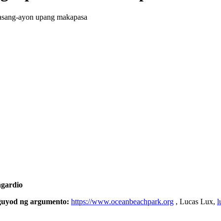
asang-ayon upang makapasa
ngardio
guyod ng argumento:
https://www.oceanbeachpark.org
, Lucas Lux,
l