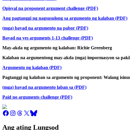
Opisyal na proponent argument challenge (PDF)
Ang pagtanggi ng nagsusulong sa argumento ng kalaban (PDF)
(mga) bayad na argumento na pabor (PDF)
Bayad na yes arguments 1-13 challenge (PDF)
May-akda ng argumento ng kalaban: Richie Greenberg
Kalaban na argumentong may-akda (mga) impormasyon sa paki
Argumento ng kalaban (PDF)
Pagtanggi ng kalaban sa argumento ng proponent: Walang isinu
(mga) bayad na argumento laban sa (PDF)
Paid no arguments challenge (PDF)
Ang ating Lungsod