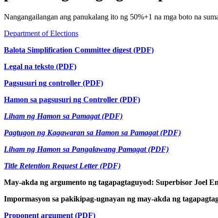
Nangangailangan ang panukalang ito ng 50%+1 na mga boto na sum
Department of Elections
Balota Simplification Committee digest (PDF)
Legal na teksto (PDF)
Pagsusuri ng controller (PDF)
Hamon sa pagsusuri ng Controller (PDF)
Liham ng Hamon sa Pamagat (PDF)
Pagtugon ng Kagawaran sa Hamon sa Pamagat (PDF)
Liham ng Hamon sa Pangalawang Pamagat (PDF)
Title Retention Request Letter (PDF)
May-akda ng argumento ng tagapagtaguyod: Superbisor Joel E
Impormasyon sa pakikipag-ugnayan ng may-akda ng tagapagta
Proponent argument (PDF)