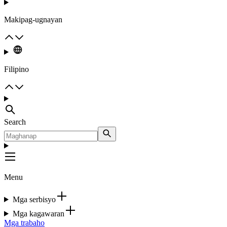
Makipag-ugnayan
Filipino
Search
Menu
Mga serbisyo
Mga kagawaran
Mga trabaho