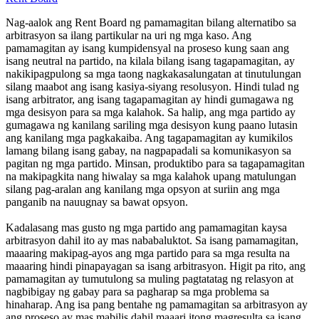
Nag-aalok ang Rent Board ng pamamagitan bilang alternatibo sa
arbitrasyon sa ilang partikular na uri ng mga kaso. Ang
pamamagitan ay isang kumpidensyal na proseso kung saan ang
isang neutral na partido, na kilala bilang isang tagapamagitan, ay
nakikipagpulong sa mga taong nagkakasalungatan at tinutulungan
silang maabot ang isang kasiya-siyang resolusyon. Hindi tulad ng
isang arbitrator, ang isang tagapamagitan ay hindi gumagawa ng
mga desisyon para sa mga kalahok. Sa halip, ang mga partido ay
gumagawa ng kanilang sariling mga desisyon kung paano lutasin
ang kanilang mga pagkakaiba. Ang tagapamagitan ay kumikilos
lamang bilang isang gabay, na nagpapadali sa komunikasyon sa
pagitan ng mga partido. Minsan, produktibo para sa tagapamagitan
na makipagkita nang hiwalay sa mga kalahok upang matulungan
silang pag-aralan ang kanilang mga opsyon at suriin ang mga
panganib na nauugnay sa bawat opsyon.
Kadalasang mas gusto ng mga partido ang pamamagitan kaysa
arbitrasyon dahil ito ay mas nababaluktot. Sa isang pamamagitan,
maaaring makipag-ayos ang mga partido para sa mga resulta na
maaaring hindi pinapayagan sa isang arbitrasyon. Higit pa rito, ang
pamamagitan ay tumutulong sa muling pagtatatag ng relasyon at
nagbibigay ng gabay para sa pagharap sa mga problema sa
hinaharap. Ang isa pang bentahe ng pamamagitan sa arbitrasyon ay
ang proseso ay mas mabilis dahil maaari itong magresulta sa isang