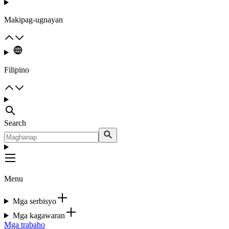
Makipag-ugnayan
Filipino
Search
Menu
Mga serbisyo
Mga kagawaran
Mga trabaho