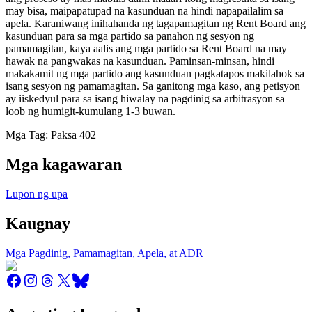
may bisa, maipapatupad na kasunduan na hindi napapailalim sa
apela. Karaniwang inihahanda ng tagapamagitan ng Rent Board ang
kasunduan para sa mga partido sa panahon ng sesyon ng
pamamagitan, kaya aalis ang mga partido sa Rent Board na may
hawak na pangwakas na kasunduan. Paminsan-minsan, hindi
makakamit ng mga partido ang kasunduan pagkatapos makilahok sa
isang sesyon ng pamamagitan. Sa ganitong mga kaso, ang petisyon
ay iiskedyul para sa isang hiwalay na pagdinig sa arbitrasyon sa
loob ng humigit-kumulang 1-3 buwan.
Mga Tag: Paksa 402
Mga kagawaran
Lupon ng upa
Kaugnay
Mga Pagdinig, Pamamagitan, Apela, at ADR