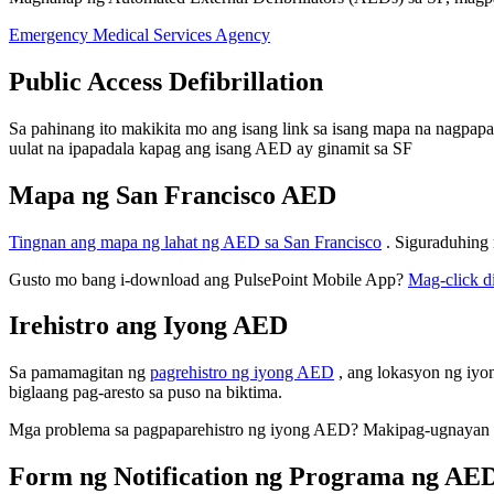
Emergency Medical Services Agency
Public Access Defibrillation
Sa pahinang ito makikita mo ang isang link sa isang mapa na nagpapa
uulat na ipapadala kapag ang isang AED ay ginamit sa SF
Mapa ng San Francisco AED
Tingnan ang mapa ng lahat ng AED sa San Francisco
. Siguraduhing
Gusto mo bang i-download ang PulsePoint Mobile App?
Mag-click d
Irehistro ang Iyong AED
Sa pamamagitan ng
pagrehistro ng iyong AED
, ang lokasyon ng iyo
biglaang pag-aresto sa puso na biktima.
Mga problema sa pagpaparehistro ng iyong AED? Makipag-ugnayan 
Form ng Notification ng Programa ng AE