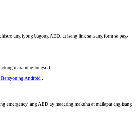
histro ang iyong bagong AED, at isang link sa isang form sa pag-
syadong maraming lungsod.
g Bersyon ng Android
.
sang emergency, ang AED ay maaaring makuha at mailapat ang isang