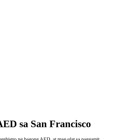
AED sa San Francisco
rehistro ng bagong AED, at mag-ulat sa paggamit.