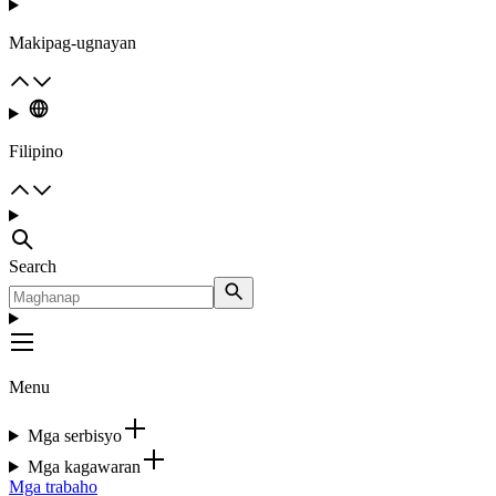
Makipag-ugnayan
Filipino
Search
Menu
Mga serbisyo
Mga kagawaran
Mga trabaho