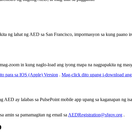
kita ng lahat ng AED sa San Francisco, impormasyon sa kung paano ire
 mag-zoom in kung naglo-load ang iyong mapa na nagpapakita ng ma
ito para sa IOS (Apple) Version
.
Mag-click dito upang i-download an
ng AED ay lalabas sa PulsePoint mobile app upang sa kaganapan ng i
sa amin sa pamamagitan ng email sa
AEDRegistration@sfgov.org
.
D