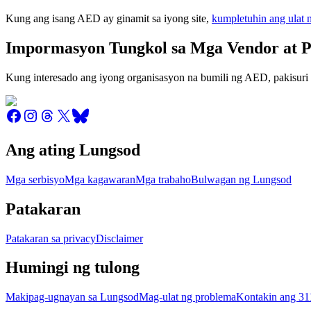
Kung ang isang AED ay ginamit sa iyong site,
kumpletuhin ang ulat n
Impormasyon Tungkol sa Mga Vendor at 
Kung interesado ang iyong organisasyon na bumili ng AED, pakisuri 
Ang ating Lungsod
Mga serbisyo
Mga kagawaran
Mga trabaho
Bulwagan ng Lungsod
Patakaran
Patakaran sa privacy
Disclaimer
Humingi ng tulong
Makipag-ugnayan sa Lungsod
Mag-ulat ng problema
Kontakin ang 31