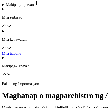
Makipag-ugnayan
Mga serbisyo
Mga kagawaran
Mga trabaho
Makipag-ugnayan
Pahina ng Impormasyon
Maghanap o magparehistro ng 
Maghanap ng Automated External Defibrillators (AEDs) sa SF, magpa