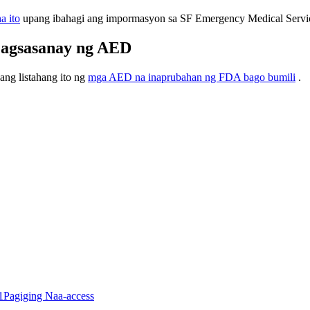
a ito
upang ibahagi ang impormasyon sa SF Emergency Medical Servic
Pagsasanay ng AED
ang listahang ito ng
mga AED na inaprubahan ng FDA bago bumili
.
1
Pagiging Naa-access