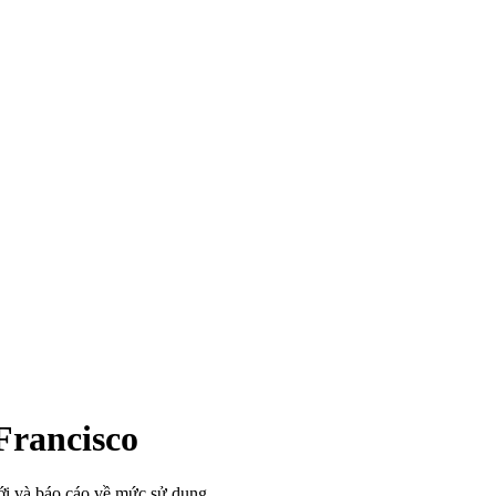
Francisco
i và báo cáo về mức sử dụng.