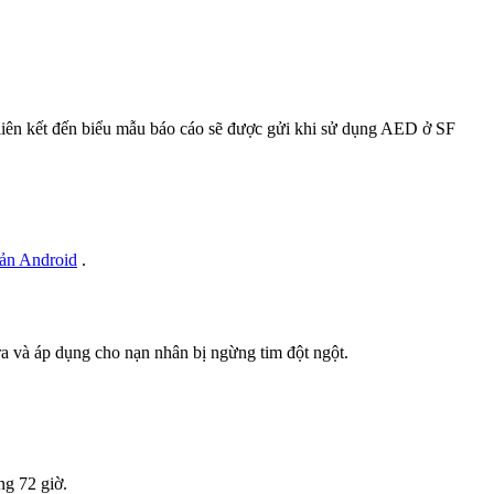
à liên kết đến biểu mẫu báo cáo sẽ được gửi khi sử dụng AED ở SF
bản Android
.
ra và áp dụng cho nạn nhân bị ngừng tim đột ngột.
òng 72 giờ.