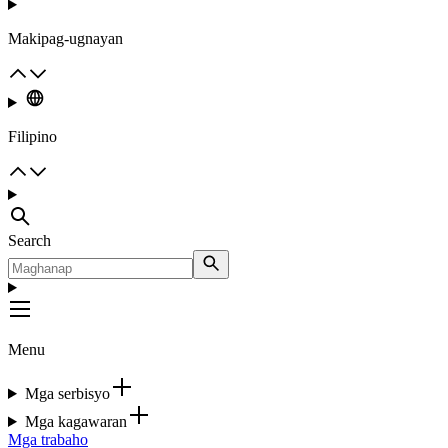
Makipag-ugnayan
Filipino
Search
Menu
Mga serbisyo
Mga kagawaran
Mga trabaho