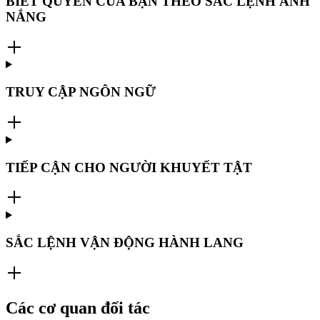
BIẾT QUYỀN CỦA BẠN THEO SẮC LỆNH ÁNH
NẮNG
TRUY CẬP NGÔN NGỮ
TIẾP CẬN CHO NGƯỜI KHUYẾT TẬT
SẮC LỆNH VẬN ĐỘNG HÀNH LANG
Các cơ quan đối tác