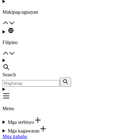
Makipag-ugnayan
Filipino
Search
Menu
Mga serbisyo
Mga kagawaran
Mga trabaho