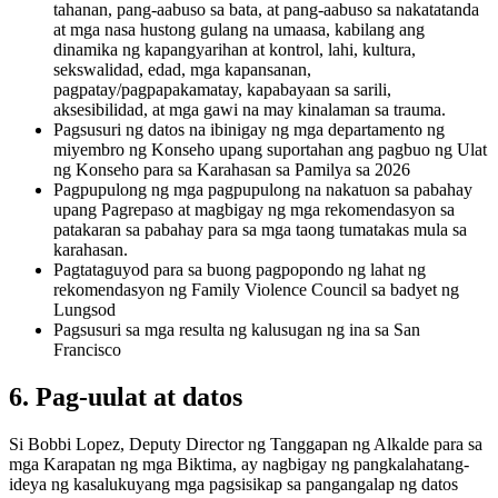
tahanan, pang-aabuso sa bata, at pang-aabuso sa nakatatanda
at mga nasa hustong gulang na umaasa, kabilang ang
dinamika ng kapangyarihan at kontrol, lahi, kultura,
sekswalidad, edad, mga kapansanan,
pagpatay/pagpapakamatay, kapabayaan sa sarili,
aksesibilidad, at mga gawi na may kinalaman sa trauma.
Pagsusuri ng datos na ibinigay ng mga departamento ng
miyembro ng Konseho upang suportahan ang pagbuo ng Ulat
ng Konseho para sa Karahasan sa Pamilya sa 2026
Pagpupulong ng mga pagpupulong na nakatuon sa pabahay
upang Pagrepaso at magbigay ng mga rekomendasyon sa
patakaran sa pabahay para sa mga taong tumatakas mula sa
karahasan.
Pagtataguyod para sa buong pagpopondo ng lahat ng
rekomendasyon ng Family Violence Council sa badyet ng
Lungsod
Pagsusuri sa mga resulta ng kalusugan ng ina sa San
Francisco
6. Pag-uulat at datos
Si Bobbi Lopez, Deputy Director ng Tanggapan ng Alkalde para sa
mga Karapatan ng mga Biktima, ay nagbigay ng pangkalahatang-
ideya ng kasalukuyang mga pagsisikap sa pangangalap ng datos