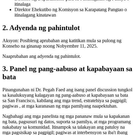
itinalaga
Direktor Ehekutibo ng Komisyon sa Karapatang Pangtao o
itinalagang kinatawan
2. Adyenda ng pahintulot
Aksyon: Posibleng aprubahan ang katitikan mula sa pulong ng
Konseho na ginanap noong Nobyembre 11, 2025.
Naaprubahan ang adyenda ng pahintulot.
3. Panel ng pang-aabuso at kapabayaan sa
bata
Pinangunahan ni Dr. Pegah Faed ang isang panel discussion tungkol
sa kasalukuyang kalagayan ng pang-aabuso at kapabayaan sa bata
sa San Francisco, kabilang ang mga trend, estratehiya sa pagpigil;
pagiwas , at mga karanasan ng mga pamilyang naapektuhan.
Nagbahagi ang mga panelista ng mga pananaw mula sa kapakanan
ng bata, pagsusuri ng datos, suporta sa pamilya, at mga programang
nakabatay sa komunidad. Itinampok sa talakayan ang patuloy na
mga pagsisikap sa pagpigil; pagiwas at interbensyon sa iba't ibang