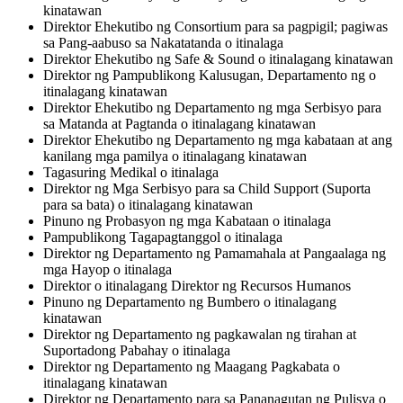
kinatawan
Direktor Ehekutibo ng Consortium para sa pagpigil; pagiwas
sa Pang-aabuso sa Nakatatanda o itinalaga
Direktor Ehekutibo ng Safe & Sound o itinalagang kinatawan
Direktor ng Pampublikong Kalusugan, Departamento ng o
itinalagang kinatawan
Direktor Ehekutibo ng Departamento ng mga Serbisyo para
sa Matanda at Pagtanda o itinalagang kinatawan
Direktor Ehekutibo ng Departamento ng mga kabataan at ang
kanilang mga pamilya o itinalagang kinatawan
Tagasuring Medikal o itinalaga
Direktor ng Mga Serbisyo para sa Child Support (Suporta
para sa bata) o itinalagang kinatawan
Pinuno ng Probasyon ng mga Kabataan o itinalaga
Pampublikong Tagapagtanggol o itinalaga
Direktor ng Departamento ng Pamamahala at Pangaalaga ng
mga Hayop o itinalaga
Direktor o itinalagang Direktor ng Recursos Humanos
Pinuno ng Departamento ng Bumbero o itinalagang
kinatawan
Direktor ng Departamento ng pagkawalan ng tirahan at
Suportadong Pabahay o itinalaga
Direktor ng Departamento ng Maagang Pagkabata o
itinalagang kinatawan
Direktor ng Departamento para sa Pananagutan ng Pulisya o