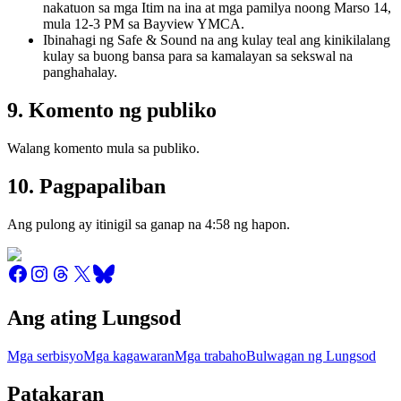
nakatuon sa mga Itim na ina at mga pamilya noong Marso 14,
mula 12-3 PM sa Bayview YMCA.
Ibinahagi ng Safe & Sound na ang kulay teal ang kinikilalang
kulay sa buong bansa para sa kamalayan sa sekswal na
panghahalay.
9. Komento ng publiko
Walang komento mula sa publiko.
10. Pagpapaliban
Ang pulong ay itinigil sa ganap na 4:58 ng hapon.
Ang ating Lungsod
Mga serbisyo
Mga kagawaran
Mga trabaho
Bulwagan ng Lungsod
Patakaran