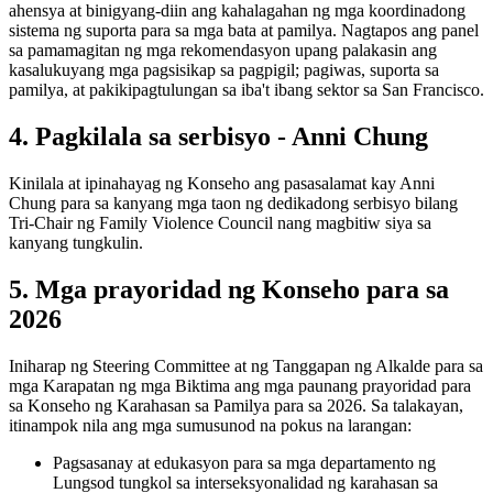
ahensya at binigyang-diin ang kahalagahan ng mga koordinadong
sistema ng suporta para sa mga bata at pamilya. Nagtapos ang panel
sa pamamagitan ng mga rekomendasyon upang palakasin ang
kasalukuyang mga pagsisikap sa pagpigil; pagiwas, suporta sa
pamilya, at pakikipagtulungan sa iba't ibang sektor sa San Francisco.
4. Pagkilala sa serbisyo - Anni Chung
Kinilala at ipinahayag ng Konseho ang pasasalamat kay Anni
Chung para sa kanyang mga taon ng dedikadong serbisyo bilang
Tri-Chair ng Family Violence Council nang magbitiw siya sa
kanyang tungkulin.
5. Mga prayoridad ng Konseho para sa
2026
Iniharap ng Steering Committee at ng Tanggapan ng Alkalde para sa
mga Karapatan ng mga Biktima ang mga paunang prayoridad para
sa Konseho ng Karahasan sa Pamilya para sa 2026. Sa talakayan,
itinampok nila ang mga sumusunod na pokus na larangan:
Pagsasanay at edukasyon para sa mga departamento ng
Lungsod tungkol sa interseksyonalidad ng karahasan sa