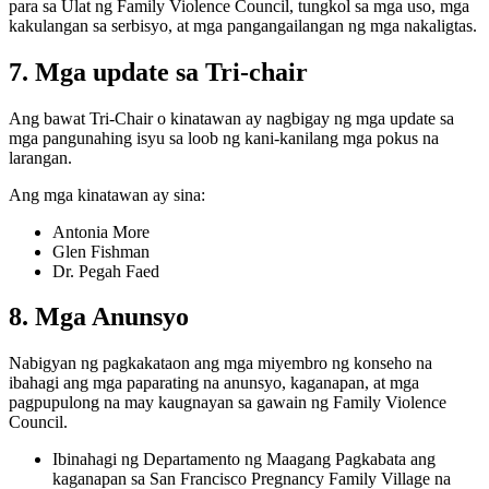
para sa Ulat ng Family Violence Council, tungkol sa mga uso, mga
kakulangan sa serbisyo, at mga pangangailangan ng mga nakaligtas.
7. Mga update sa Tri-chair
Ang bawat Tri-Chair o kinatawan ay nagbigay ng mga update sa
mga pangunahing isyu sa loob ng kani-kanilang mga pokus na
larangan.
Ang mga kinatawan ay sina:
Antonia More
Glen Fishman
Dr. Pegah Faed
8. Mga Anunsyo
Nabigyan ng pagkakataon ang mga miyembro ng konseho na
ibahagi ang mga paparating na anunsyo, kaganapan, at mga
pagpupulong na may kaugnayan sa gawain ng Family Violence
Council.
Ibinahagi ng Departamento ng Maagang Pagkabata ang
kaganapan sa San Francisco Pregnancy Family Village na