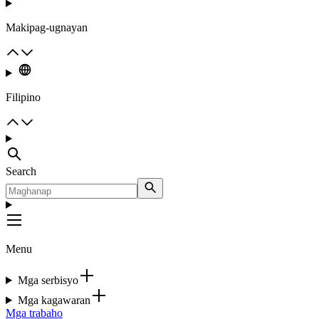
Makipag-ugnayan
Filipino
Search
Menu
Mga serbisyo
Mga kagawaran
Mga trabaho