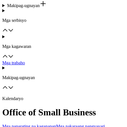
Makipag-ugnayan
Mga serbisyo
Mga kagawaran
Mga trabaho
Makipag-ugnayan
Kalendaryo
Office of Small Business
Mga paparating na kaganapan
Mga nakaraang pangyayari