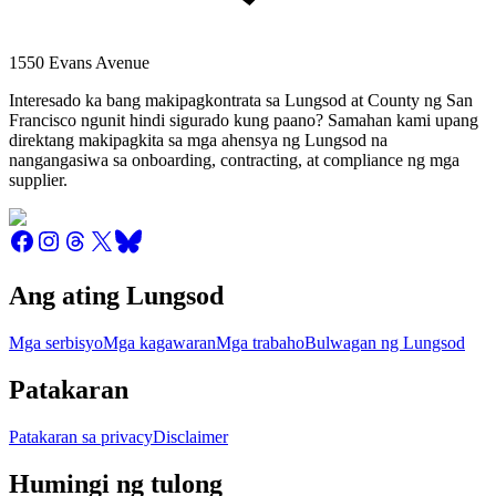
1550 Evans Avenue
Interesado ka bang makipagkontrata sa Lungsod at County ng San
Francisco ngunit hindi sigurado kung paano? Samahan kami upang
direktang makipagkita sa mga ahensya ng Lungsod na
nangangasiwa sa onboarding, contracting, at compliance ng mga
supplier.
Ang ating Lungsod
Mga serbisyo
Mga kagawaran
Mga trabaho
Bulwagan ng Lungsod
Patakaran
Patakaran sa privacy
Disclaimer
Humingi ng tulong