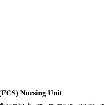
 (FCS) Nursing Unit
igtasan ng bata. Tinutulungan namin ang mga pamilya sa panahon ng k