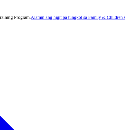
raining Program.
Alamin ang higit pa tungkol sa Family & Children's