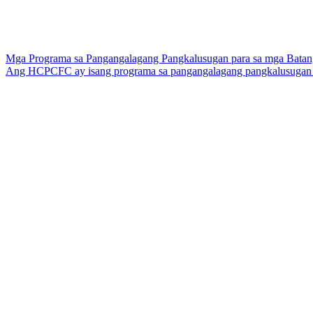
Mga Programa sa Pangangalagang Pangkalusugan para sa mga Batan
Ang HCPCFC ay isang programa sa pangangalagang pangkalusugan pa