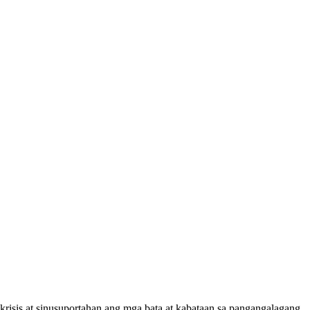
risis at sinusuportahan ang mga bata at kabataan sa pangangalagang