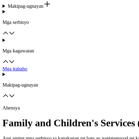
Makipag-ugnayan
Mga serbisyo
Mga kagawaran
Mga trabaho
Makipag-ugnayan
Ahensya
Family and Children's Services
Ang aming mga serbisyo sa kapakanan ng bata ay nagtataguyod ng kal