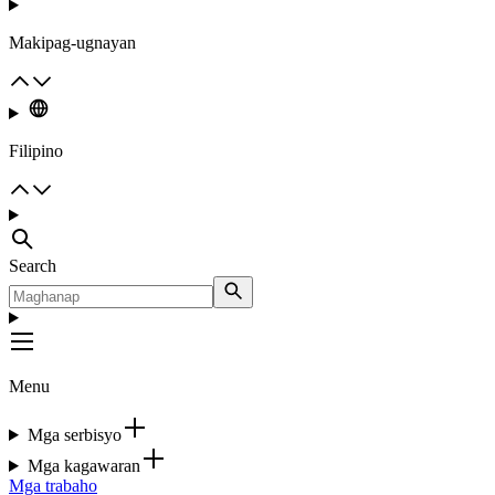
Makipag-ugnayan
Filipino
Search
Menu
Mga serbisyo
Mga kagawaran
Mga trabaho