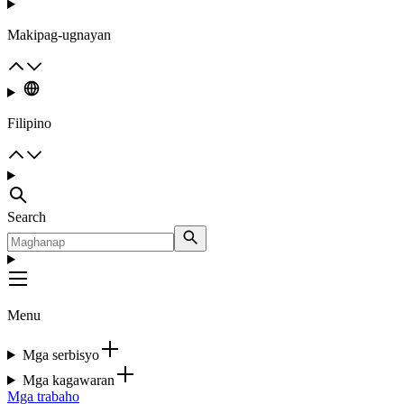
Makipag-ugnayan
Filipino
Search
Menu
Mga serbisyo
Mga kagawaran
Mga trabaho