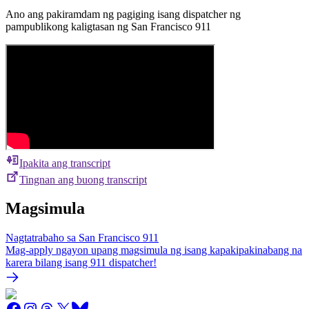
Ano ang pakiramdam ng pagiging isang dispatcher ng
pampublikong kaligtasan ng San Francisco 911
Ipakita ang transcript
Tingnan ang buong transcript
Magsimula
Nagtatrabaho sa San Francisco 911
Mag-apply ngayon upang magsimula ng isang kapakipakinabang na
karera bilang isang 911 dispatcher!