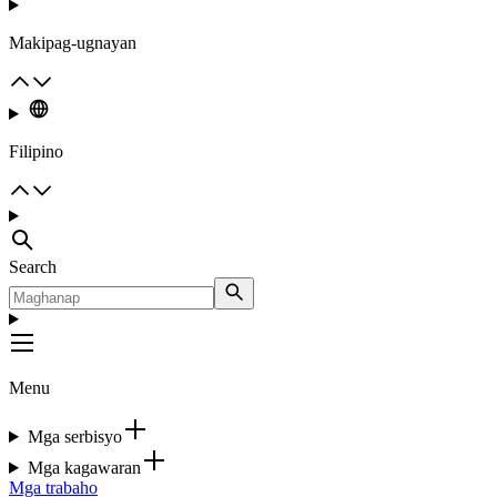
Makipag-ugnayan
Filipino
Search
Menu
Mga serbisyo
Mga kagawaran
Mga trabaho