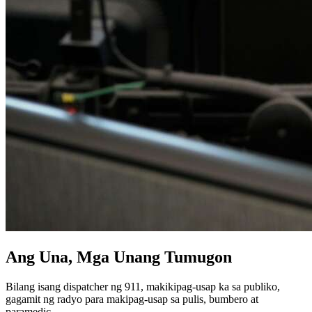
Ang Una, Mga Unang Tumugon
Bilang isang dispatcher ng 911, makikipag-usap ka sa publiko,
gagamit ng radyo para makipag-usap sa pulis, bumbero at
paramedic.