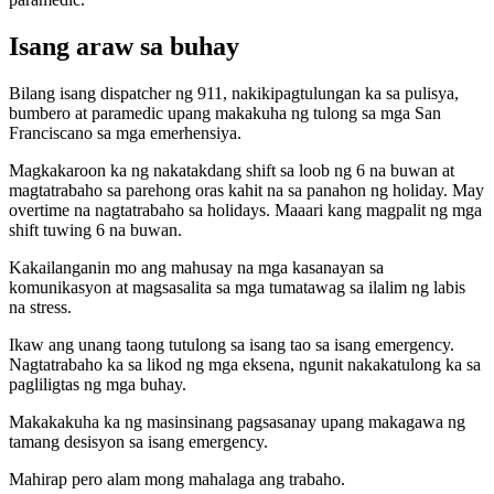
Isang araw sa buhay
Bilang isang dispatcher ng 911, nakikipagtulungan ka sa pulisya,
bumbero at paramedic upang makakuha ng tulong sa mga San
Franciscano sa mga emerhensiya.
Magkakaroon ka ng nakatakdang shift sa loob ng 6 na buwan at
magtatrabaho sa parehong oras kahit na sa panahon ng holiday. May
overtime na nagtatrabaho sa holidays. Maaari kang magpalit ng mga
shift tuwing 6 na buwan.
Kakailanganin mo ang mahusay na mga kasanayan sa
komunikasyon at magsasalita sa mga tumatawag sa ilalim ng labis
na stress.
Ikaw ang unang taong tutulong sa isang tao sa isang emergency.
Nagtatrabaho ka sa likod ng mga eksena, ngunit nakakatulong ka sa
pagliligtas ng mga buhay.
Makakakuha ka ng masinsinang pagsasanay upang makagawa ng
tamang desisyon sa isang emergency.
Mahirap pero alam mong mahalaga ang trabaho.