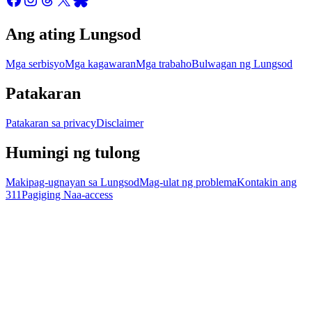
Ang ating Lungsod
Mga serbisyo
Mga kagawaran
Mga trabaho
Bulwagan ng Lungsod
Patakaran
Patakaran sa privacy
Disclaimer
Humingi ng tulong
Makipag-ugnayan sa Lungsod
Mag-ulat ng problema
Kontakin ang
311
Pagiging Naa-access