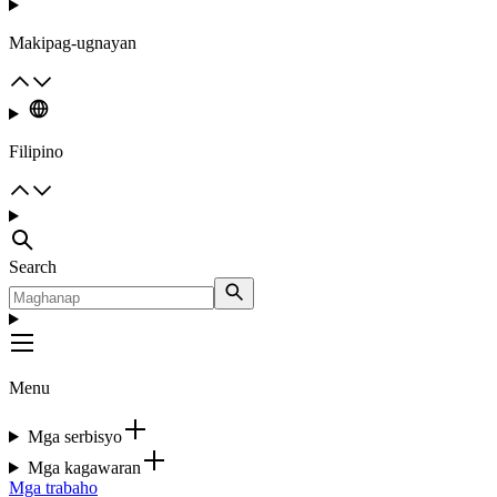
Makipag-ugnayan
Filipino
Search
Menu
Mga serbisyo
Mga kagawaran
Mga trabaho