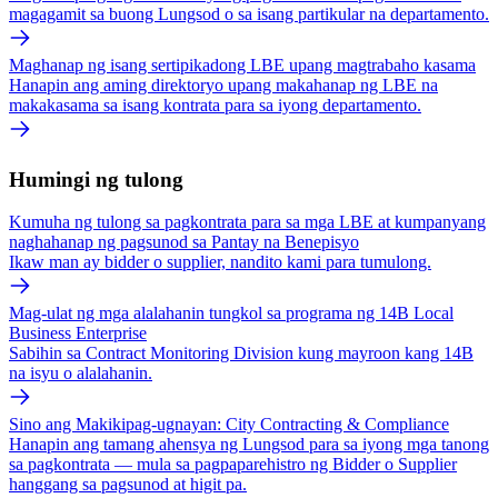
magagamit sa buong Lungsod o sa isang partikular na departamento.
Maghanap ng isang sertipikadong LBE upang magtrabaho kasama
Hanapin ang aming direktoryo upang makahanap ng LBE na
makakasama sa isang kontrata para sa iyong departamento.
Humingi ng tulong
Kumuha ng tulong sa pagkontrata para sa mga LBE at kumpanyang
naghahanap ng pagsunod sa Pantay na Benepisyo
Ikaw man ay bidder o supplier, nandito kami para tumulong.
Mag-ulat ng mga alalahanin tungkol sa programa ng 14B Local
Business Enterprise
Sabihin sa Contract Monitoring Division kung mayroon kang 14B
na isyu o alalahanin.
Sino ang Makikipag-ugnayan: City Contracting & Compliance
Hanapin ang tamang ahensya ng Lungsod para sa iyong mga tanong
sa pagkontrata — mula sa pagpaparehistro ng Bidder o Supplier
hanggang sa pagsunod at higit pa.