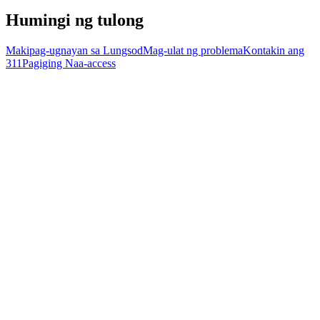
Humingi ng tulong
Makipag-ugnayan sa Lungsod
Mag-ulat ng problema
Kontakin ang
311
Pagiging Naa-access