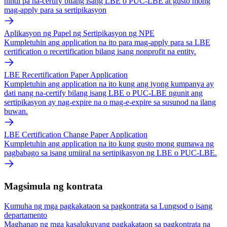
hindi pa na-certify bilang isang LBE o PUC-LBE at gusto mong
mag-apply para sa sertipikasyon
Aplikasyon ng Papel ng Sertipikasyon ng NPE
Kumpletuhin ang application na ito para mag-apply para sa LBE
certification o recertification bilang isang nonprofit na entity.
LBE Recertification Paper Application
Kumpletuhin ang application na ito kung ang iyong kumpanya ay
dati nang na-certify bilang isang LBE o PUC-LBE ngunit ang
sertipikasyon ay nag-expire na o mag-e-expire sa susunod na ilang
buwan.
LBE Certification Change Paper Application
Kumpletuhin ang application na ito kung gusto mong gumawa ng
pagbabago sa isang umiiral na sertipikasyon ng LBE o PUC-LBE.
Magsimula ng kontrata
Kumuha ng mga pagkakataon sa pagkontrata sa Lungsod o isang
departamento
Maghanap ng mga kasalukuyang pagkakataon sa pagkontrata na