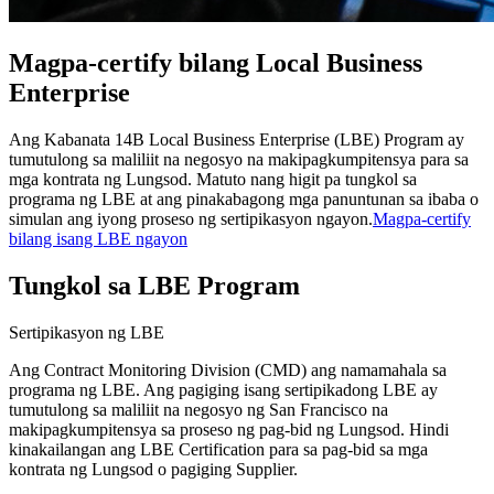
Magpa-certify bilang Local Business
Enterprise
Ang Kabanata 14B Local Business Enterprise (LBE) Program ay
tumutulong sa maliliit na negosyo na makipagkumpitensya para sa
mga kontrata ng Lungsod. Matuto nang higit pa tungkol sa
programa ng LBE at ang pinakabagong mga panuntunan sa ibaba o
simulan ang iyong proseso ng sertipikasyon ngayon.
Magpa-certify
bilang isang LBE ngayon
Tungkol sa LBE Program
Sertipikasyon ng LBE
Ang Contract Monitoring Division (CMD) ang namamahala sa
programa ng LBE. Ang pagiging isang sertipikadong LBE ay
tumutulong sa maliliit na negosyo ng San Francisco na
makipagkumpitensya sa proseso ng pag-bid ng Lungsod. Hindi
kinakailangan ang LBE Certification para sa pag-bid sa mga
kontrata ng Lungsod o pagiging Supplier.