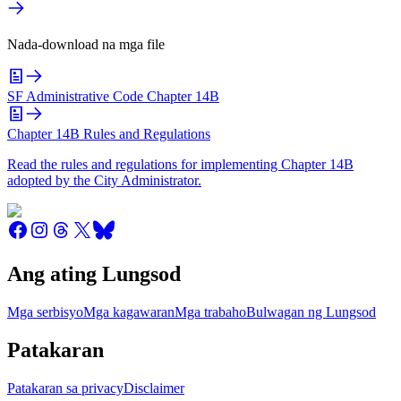
Nada-download na mga file
SF Administrative Code Chapter 14B
Chapter 14B Rules and Regulations
Read the rules and regulations for implementing Chapter 14B
adopted by the City Administrator.
Ang ating Lungsod
Mga serbisyo
Mga kagawaran
Mga trabaho
Bulwagan ng Lungsod
Patakaran
Patakaran sa privacy
Disclaimer