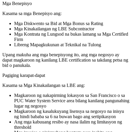
Mga Benepisyo
Kasama sa mga Benepisyo ang:
Mga Diskwento sa Bid at Mga Bonus sa Rating
Mga Kinakailangan ng LBE Subcontractor
Mga Kontrata ng Lungsod na bukas lamang sa Mga Certified
Firm
Libreng Mapagkukunan at Teknikal na Tulong
Upang makuha ang mga benepisyong ito, ang mga negosyo ay
dapat magkaroon ng kanilang LBE certification sa takdang petsa ng
bid o panukala.
Pagiging karapat-dapat
Kasama sa Mga Kinakailangan sa LBE ang:
Magkaroon ng nakapirming lokasyon sa San Francisco o sa
PUC Water System Service area bilang kanilang pangunahing
lugar ng negosyo
Magkaroon ng kasalukuyang lisensya sa negosyo na inisyu
ng hindi bababa sa 6 na buwan bago ang sertipikasyon
Ang mga kabuuang resibo ay nasa ilalim ng limitasyon ng
threshold