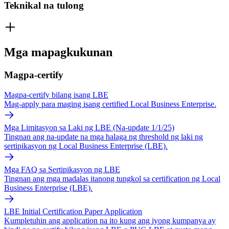
Teknikal na tulong
Mga mapagkukunan
Magpa-certify
Magpa-certify bilang isang LBE
Mag-apply para maging isang certified Local Business Enterprise.
Mga Limitasyon sa Laki ng LBE (Na-update 1/1/25)
Tingnan ang na-update na mga halaga ng threshold ng laki ng
sertipikasyon ng Local Business Enterprise (LBE).
Mga FAQ sa Sertipikasyon ng LBE
Tingnan ang mga madalas itanong tungkol sa certification ng Local
Business Enterprise (LBE).
LBE Initial Certification Paper Application
Kumpletuhin ang application na ito kung ang iyong kumpanya ay