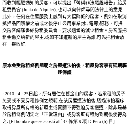
而收到驅逐通知的房客，可以提出「聲稱非法驅趕報告」給房
租委員會 (Junta de Alquiler), 也可以向律師尋問法律上的意見.
此外，任何在住屋服務上感到有大幅降低的房客，例如在取消
抵押品回贖權之前或之後停止公用事業
(
水, 電等
)
服務，可提
交房客請願書給房租委員會，要求適當的減少租金。房客應把
租金繳交給新的屋主,或如不知道新的屋主為誰,可先把租金放
在一邊收好.
原本免受房租條例規範之房屋遭法拍後，租屋房客享有延期驅
逐保護
· 2010 · 4 · 25日起，所有居住在舊金山的房客，若承租的房子
免受或不受房租條例之規範,在該房屋遭法拍後,透過法拍程序
取得房屋所有權的新屋主或實體不得強迫房客搬遷，除非是基
於房租條例明定之「正當理由」或房客既有租約到期後使得為
之. [
El hombre que se acostó allí
37
條第
9
項
D
Pero
(b)
目
]