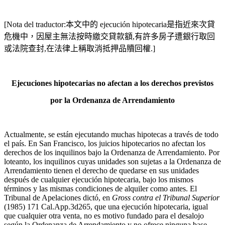
[Nota del traductor:本文中的 ejecución hipotecaria是指近來次貸
危機中，因屋主無法按時繳交貸款額,有許多房子遭銀行取回
或法院查封,在法律上稱取消抵押品贖回權.
]
Ejecuciones hipotecarias no afectan a los derechos previstos
por la Ordenanza de Arrendamiento
Actualmente, se están ejecutando muchas hipotecas a través de todo
el país. En San Francisco, los juicios hipotecarios no afectan los
derechos de los inquilinos bajo la Ordenanza de Arrendamiento. Por
loteanto, los inquilinos cuyas unidades son sujetas a la Ordenanza de
Arrendamiento tienen el derecho de quedarse en sus unidades
después de cualquier ejecución hipotecaria, bajo los mismos
términos y las mismas condiciones de alquiler como antes. El
Tribunal de Apelaciones dictó, en
Gross contra el Tribunal Superior
(1985) 171 Cal.App.3d265, que una ejecución hipotecaria, igual
que cualquier otra venta, no es motivo fundado para el desalojo
según la Ordenanza de Arrendamiento y no ofrece ninguna base