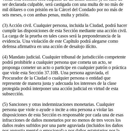
ser declarada culpable, será castigada con una multa de no más de
mil dólares o con prisión en la Cárcel del Condado por no más de
seis meses, o con ambas penas, multa y prisión.
(3) Acción civil. Cualquier persona, incluida la Ciudad, podrá hacer
cumplir las disposiciones de esta Sección mediante una acción civil.
La carga de la prueba en tales casos será la preponderancia de la
evidencia. Una violación de este Capítulo podrá alegarse como
defensa afirmativa en una acción de desalojo ilícito.
(4) Mandato judicial. Cualquier tribunal de jurisdicción competente
podrá prohibirle a cualquier persona que cometa un acto, se
proponga cometer un acto o participe en cualquier patrón o práctica
que viole esta Sección 37.10B. Una persona agraviada, el
Procurador de la Ciudad o cualquier persona o entidad que
represente de manera justa y adecuada los intereses de la clase
protegida podrá interponer una acción judicial en virtud de esta
subsección.
(5) Sanciones y otras indemnizaciones monetarias. Cualquier
persona que viole o ayude o incite a otra persona a violar las
disposiciones de esta Sección es responsable por cada una de esas
infracciones de daños monetarios por no menos de tres veces los
daños reales sufridos por una parte agraviada (incluidos los daños
por angustia mental o emocional) o por daños estatutarios por la