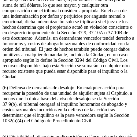
suma de mil dólares, lo que sea mayor, y cualquier otra
compensación que el tribunal considere apropiada. En el caso de
una indemnización por daños y perjuicios por angustia mental o
emocional, dicha indemnización solo se triplicará si el juez de los
hechos determina que el propietario actuó en violación consciente o
en desprecio imprudente de la Sección 37.9, 37.10A o 37.10B de
este documento. Además, un demandante vencedor tendrá derecho a
honorarios y costos de abogado razonables de conformidad con la
orden del tribunal. El juez de hechos también puede otorgar daños
punitivos a cualquier demandante, incluida la Ciudad, en un caso
apropiado según lo define la Sección 3294 del Código Civil. Los
recursos disponibles bajo esta Sección se sumarán a cualquier otro
recurso existente que pueda estar disponible para el inquilino o la
Ciudad.
(6) Defensa de demandas de desalojo. En cualquier acción para
recuperar la posesión de una unidad de alquiler sujeta al Capítulo, a
menos que la única base del aviso de desalojo sea la Sección
37.9(b), el tribunal otorgará al inquilino honorarios de abogado y
costos razonables incurridos en la defensa de la acción tras
determinar que el inquilino es la parte vencedora según la Sección
1032(a)(4) del Código de Procedimiento Civil.
(d) Divisibilidad. Si cualquier disposición o cláusula de esta Sección