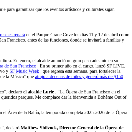
e para garantizar que los eventos artísticos y culturales sigan
 se estrenará
en el Parque Crane Cove los días 11 y 12 de abril como
San Francisco, antes de las funciones, donde se invitará a familias y
cultura. En enero, el alcalde anunció un gran paso adelante en su
ura de San Francisco
. En su primer año en el cargo, lanzó SF LIVE,
vivo y
SF Music Week
, que regresa esta semana, para fortalecer la
o de la Música" que
atrajo a decenas de miles y generó más de $150
sco”, declaró
el alcalde Lurie
. “La Ópera de San Francisco en el
tros queridos parques. Me complace dar la bienvenida a Bohème Out of
n el Área de la Bahía, la temporada completa 2025-2026 de la Ópera
a”, declaró
Matthew Shilvock, Director General de la Ópera de