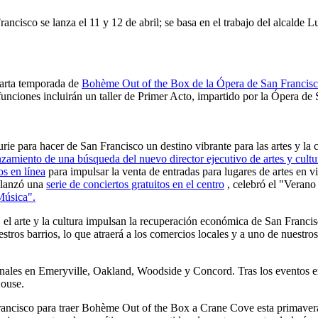
sco se lanza el 11 y 12 de abril; se basa en el trabajo del alcalde Luri
uarta temporada de
Bohème Out of the Box de la Ópera de San Francisco
s funciones incluirán un taller de Primer Acto, impartido por la Ópera de 
ie para hacer de San Francisco un destino vibrante para las artes y la 
nzamiento de una búsqueda del nuevo director ejecutivo de artes y cult
os en línea
para impulsar la venta de entradas para lugares de artes en 
, lanzó una
serie de conciertos gratuitos en el centro
, celebró el "Veran
 Música".
, el arte y la cultura impulsan la recuperación económica de San Franci
estros barrios, lo que atraerá a los comercios locales y a uno de nues
nales en Emeryville, Oakland, Woodside y Concord. Tras los eventos e
House.
rancisco para traer Bohème Out of the Box a Crane Cove esta primaver