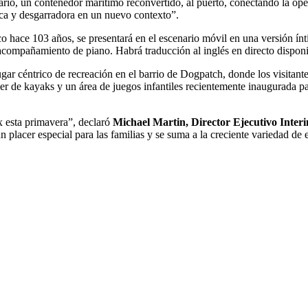
ario, un contenedor marítimo reconvertido, al puerto, conectando la óp
tica y desgarradora en un nuevo contexto”.
hace 103 años, se presentará en el escenario móvil en una versión ínti
 acompañamiento de piano. Habrá traducción al inglés en directo disponib
gar céntrico de recreación en el barrio de Dogpatch, donde los visitant
er de kayaks y un área de juegos infantiles recientemente inaugurada para
o.
 esta primavera”, declaró
Michael Martin, Director Ejecutivo Inter
n placer especial para las familias y se suma a la creciente variedad d