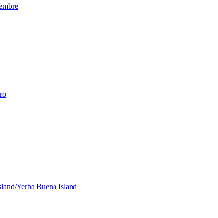
iembre
ero
Island/Yerba Buena Island