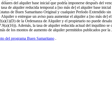
n dólares del alquiler base inicial que podría imponerse después del ven
 tasa de alquiler reducida temporal a [no más de] el alquiler base inici
Estatus de Buen Samaritano Original y cualquier Período Extendido sin q
lquiler o entregue un aviso para aumentar el alquiler a [no más de] el 
(a)(1)(D) de la Ordenanza de Alquiler y el propietario no puede desaloj
9(a)(16)). Además, la tasa de alquiler reducida actual del inquilino se co
 más de los montos de aumento de alquiler permitidos publicados por la 
iento del programa Buen Samaritano
.