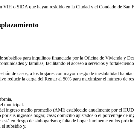
 con VIH o SIDA que hayan residido en la Ciudad y el Condado de San 
esplazamiento
de subsidios para inquilinos financiada por la Oficina de Vivienda y 
 comunidades y familias, facilitando el acceso a servicios y fortalecien
gestión de casos, a los hogares con mayor riesgo de inestabilidad habit
ivo reducir la carga del Rentar al 50% para maximizar el número de re
fornia,
el municipal.
0% del ingreso medio promedio (AMI) establecido anualmente por el HUD
o por sus ingresos hogar; casa; domicilio ajustados o el porcentaje de i
te está en riesgo de sinhogarismo; falta de hogar inminente en los próxi
el subsidio y,